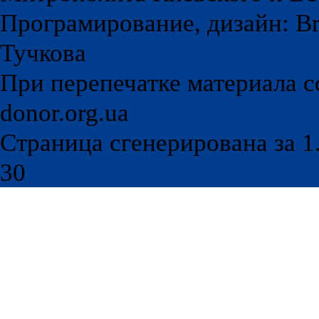
Програмирование, дизайн: Br
Тучкова
При перепечатке материала с
donor.org.ua
Страница сгенерирована за 1.
30