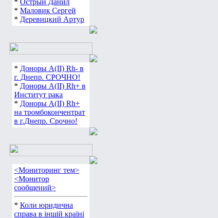
*
Острый Данил
*
Маловик Сергей
*
Деревицкий Артур
*
Доноры А(ІІ) Rh- в
г. Днепр. СРОЧНО!
*
Доноры А(ІІ) Rh+ в
Институт рака
*
Доноры А(ІІ) Rh+
на тромбокончентрат
в г.Днепр. Срочно!
<Мониторинг тем>
<Монитор
сообщений>
*
Коли юридична
справа в іншій країні