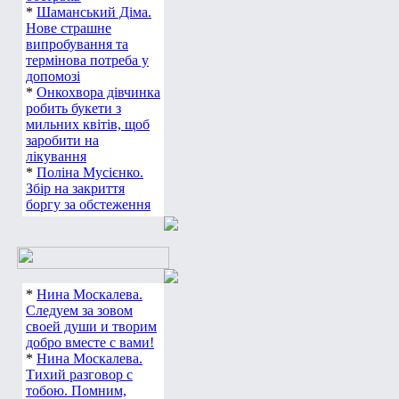
*
Шаманський Діма.
Нове страшне
випробування та
термінова потреба у
допомозі
*
Онкохвора дівчинка
робить букети з
мильних квітів, щоб
заробити на
лікування
*
Поліна Мусієнко.
Збір на закриття
боргу за обстеження
*
Нина Москалева.
Следуем за зовом
своей души и творим
добро вместе с вами!
*
Нина Москалева.
Тихий разговор с
тобою. Помним,