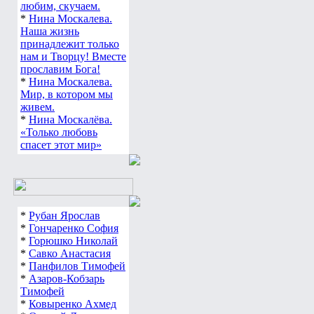
любим, скучаем.
*
Нина Москалева.
Наша жизнь
принадлежит только
нам и Творцу! Вместе
прославим Бога!
*
Нина Москалева.
Мир, в котором мы
живем.
*
Нина Москалёва.
«Только любовь
спасет этот мир»
*
Рубан Ярослав
*
Гончаренко София
*
Горюшко Николай
*
Савко Анастасия
*
Панфилов Тимофей
*
Азаров-Кобзарь
Тимофей
*
Ковыренко Ахмед