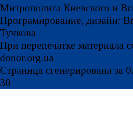
Митрополита Киевского и Вс
Програмирование, дизайн: Br
Тучкова
При перепечатке материала с
donor.org.ua
Страница сгенерирована за 0.
30