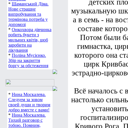
детских пло
*
Шаманський Діма.
Нове страшне
музыкальную шко
випробування та
а в семь - на во
термінова потреба у
допомозі
составе которо
*
Онкохвора дівчинка
робить букети з
Потом были б
мильних квітів, щоб
гимнастка, цир
заробити на
лікування
которого она с
*
Поліна Мусієнко.
Збір на закриття
цирк Кривбас
боргу за обстеження
эстрадно-цирково
Всё началось с 
*
Нина Москалева.
настолько сильны
Следуем за зовом
своей души и творим
установить
добро вместе с вами!
*
Нина Москалева.
госпитализиро
Тихий разговор с
Кривого Рога. 
тобою. Помним,