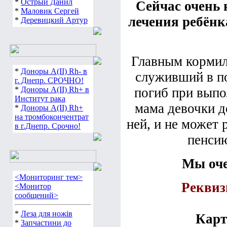
*
Острый Данил
Сейчас очень
*
Маловик Сергей
лечения ребёнк
*
Деревицкий Артур
Главным кормил
*
Доноры А(ІІ) Rh- в
служивший в по
г. Днепр. СРОЧНО!
*
Доноры А(ІІ) Rh+ в
погиб при выпо
Институт рака
мама девочки д
*
Доноры А(ІІ) Rh+
на тромбокончентрат
ней, и не может 
в г.Днепр. Срочно!
пенсию
Мы оче
<Мониторинг тем>
Реквиз
<Монитор
сообщений>
*
Леза для ножів
Карт
*
Запчастини до