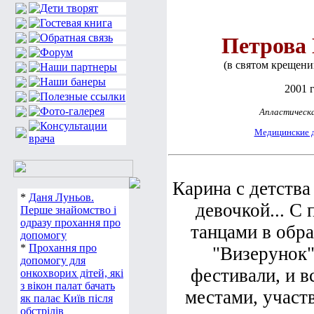
Петрова
(в святом крещени
2001 г
Апластическа
Медицинские 
Карина с детства
*
Даня Луньов.
девочкой... С
Перше знайомство і
одразу прохання про
танцами в обра
допомогу
*
Прохання про
"Визерунок"
допомогу для
фестивали, и в
онкохворих дітей, які
з вікон палат бачать
местами, участ
як палає Київ після
обстрілів