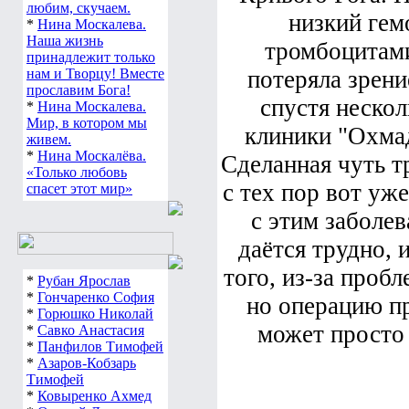
любим, скучаем.
низкий гем
*
Нина Москалева.
Наша жизнь
тромбоцитами
принадлежит только
нам и Творцу! Вместе
потеряла зрени
прославим Бога!
спустя нескол
*
Нина Москалева.
Мир, в котором мы
клиники "Охмад
живем.
*
Нина Москалёва.
Сделанная чуть т
«Только любовь
с тех пор вот уж
спасет этот мир»
с этим заболев
даётся трудно, 
того, из-за пробл
*
Рубан Ярослав
*
Гончаренко София
но операцию пр
*
Горюшко Николай
может просто 
*
Савко Анастасия
*
Панфилов Тимофей
*
Азаров-Кобзарь
Тимофей
*
Ковыренко Ахмед