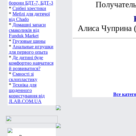
Получатель
борони БДТ-7, БДТ-3
*
Срібні хрестики
*
Меблі для дитячої
від Chado
*
Домашні запаси
Алиса Чуприна 
смаколиків від
Funduk Market
*
Грузовые шины
*
Анальные игрушки
для первого опыта
*
Де дитині буде
комфортно навчатися
й розвиватися?
*
Ємності зі
склопластику
*
Техніка для
щоденного
Все катег
користування від
JLAB.COM.UA