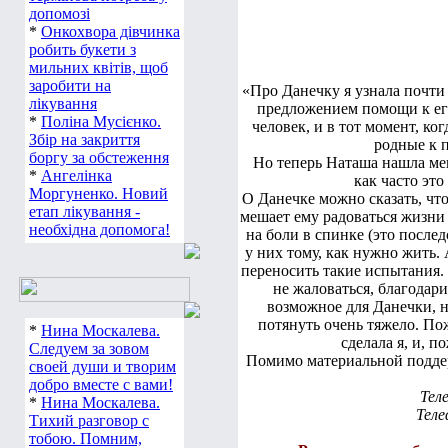
допомозі
*
Онкохвора дівчинка
робить букети з
мильних квітів, щоб
заробити на
«Про Данечку я узнала почти 
лікування
предложением помощи к ег
*
Поліна Мусієнко.
человек, и в тот момент, ко
Збір на закриття
родные к 
боргу за обстеження
Но теперь Наташа нашла мен
*
Ангелінка
как часто это
Моргуненко. Новий
О Данечке можно сказать, чт
етап лікування -
мешает ему радоваться жизни 
необхідна допомога!
на боли в спинке (это послед
у них тому, как нужно жить.
переносить такие испытания. 
не жаловаться, благодари
возможное для Данечки, н
потянуть очень тяжело. Пож
*
Нина Москалева.
сделала я, и, 
Следуем за зовом
Помимо материальной подде
своей души и творим
добро вместе с вами!
Тел
*
Нина Москалева.
Теле
Тихий разговор с
тобою. Помним,