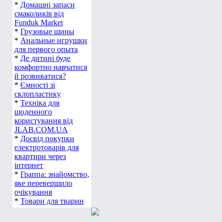
*
Домашні запаси
смаколиків від
Funduk Market
*
Грузовые шины
*
Анальные игрушки
для первого опыта
*
Де дитині буде
комфортно навчатися
й розвиватися?
*
Ємності зі
склопластику
*
Техніка для
щоденного
користування від
JLAB.COM.UA
*
Досвід покупки
електротоварів для
квартири через
інтернет
*
Граппа: знайомство,
яке перевершило
очікування
*
Товари для тварин