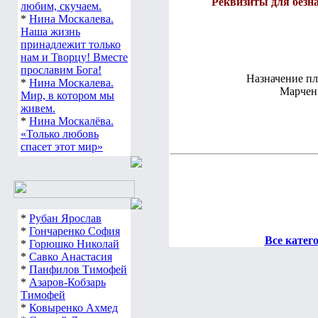
Реквизиты для безн
любим, скучаем.
*
Нина Москалева.
Наша жизнь
принадлежит только
нам и Творцу! Вместе
прославим Бога!
Назначение пл
*
Нина Москалева.
Марчен
Мир, в котором мы
живем.
*
Нина Москалёва.
«Только любовь
спасет этот мир»
*
Рубан Ярослав
*
Гончаренко София
Все катег
*
Горюшко Николай
*
Савко Анастасия
*
Панфилов Тимофей
*
Азаров-Кобзарь
Тимофей
*
Ковыренко Ахмед