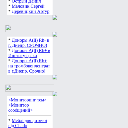
*
Острый Данил
*
Маловик Сергей
*
Деревицкий Артур
*
Доноры А(ІІ) Rh- в
г. Днепр. СРОЧНО!
*
Доноры А(ІІ) Rh+ в
Институт рака
*
Доноры А(ІІ) Rh+
на тромбокончентрат
в г.Днепр. Срочно!
<Мониторинг тем>
<Монитор
сообщений>
*
Меблі для дитячої
від Chado