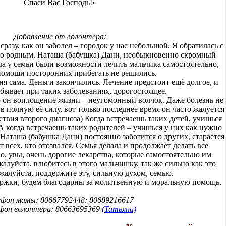
Спаси Вас Господь!»
Добавление от волонтера:
сразу, как он заболел – городок у нас небольшой. Я обратилась с
о родным. Наташа (бабушка) Дани, необыкновенно скромный
гда у семьи были возможности лечить мальчика самостоятельно,
помощи посторонних прибегать не решились.
я сама. Деньги закончились. Лечение предстоит ещё долгое, и
 бывает при таких заболеваниях, дорогостоящее.
о он воплощение жизни – неугомонный волчок. Даже болезнь не
в полную её силу, вот только последнее время он часто жалуется
ствия второго диагноза) Когда встречаешь таких детей, учишься
 А когда встречаешь таких родителей – учишься у них как нужно
Наташа (бабушка Дани) постоянно заботится о других, старается
т всех, кто отозвался. Семья делала и продолжает делать все
о, увы, очень дорогие лекарства, которые самостоятельно им
алуйста, влюбитесь в этого мальчишку, так же сильно как это
пожалуйста, поддержите эту, сильную духом, семью.
ржки, будем благодарны за молитвенную и моральную помощь.
ефон мамы: 80667792448; 80689216617
фон волонтера: 80663695369
(Татьяна)