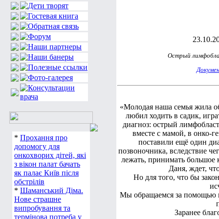
23.10.20
Острый лимфобла
Докуме
«Молодая наша семья жила о
любил ходить в садик, игра
диагноз: острый лимфобласт
вместе с мамой, в онко-г
*
Прохання про
поставили ещё один диа
допомогу для
позвоночника, вследствие че
онкохворих дітей, які
лежать, принимать большое к
з вікон палат бачать
Даня, ждет, чт
як палає Київ після
Но для того, что бы зак
обстрілів
ис
*
Шаманський Діма.
Мы обращаемся за помощью к 
Нове страшне
випробування та
Заранее благ
термінова потреба у