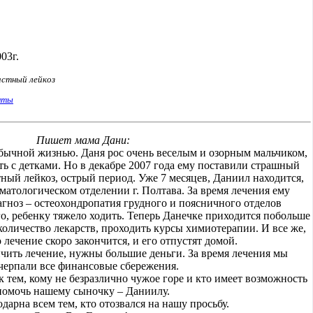
03г.
стный лейкоз
нты
Пишет мама Дани:
бычной жизнью. Даня рос очень веселым и озорным мальчиком,
ть с детками. Но в декабре 2007 года ему поставили страшный
ный лейкоз, острый период. Уже 7 месяцев, Даниил находится,
ематологическом отделении г. Полтава. За время лечения ему
гноз – остеохондропатия грудного и поясничного отделов
го, ребенку тяжело ходить. Теперь Данечке приходится побольше
оличество лекарств, проходить курсы химиотерапии. И все же,
о лечение скоро закончится, и его отпустят домой.
ончить лечение, нужны большие деньги. За время лечения мы
черпали все финансовые сбережения.
тем, кому не безразлично чужое горе и кто имеет возможность
помочь нашему сыночку – Даниилу.
одарна всем тем, кто отозвался на нашу просьбу.