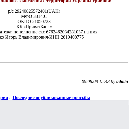
аличного зачисления с территории Украины гривной:
р/с 29240825572401(UAH)
МФО 331401
ОКПО 21050723
КБ «ПриватБанк»
атежа: пополнение скс 6762462034281037 на имя
ко Игорь Владимирович/ИНН 2810408775
09.08.08 15:43 by
admin
ории
::
Последние опубликованные просьбы