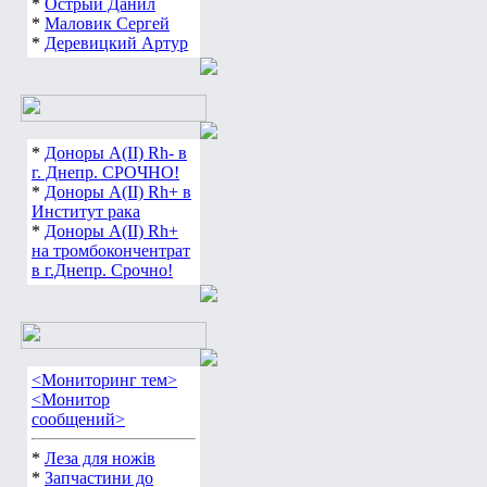
*
Острый Данил
*
Маловик Сергей
*
Деревицкий Артур
*
Доноры А(ІІ) Rh- в
г. Днепр. СРОЧНО!
*
Доноры А(ІІ) Rh+ в
Институт рака
*
Доноры А(ІІ) Rh+
на тромбокончентрат
в г.Днепр. Срочно!
<Мониторинг тем>
<Монитор
сообщений>
*
Леза для ножів
*
Запчастини до