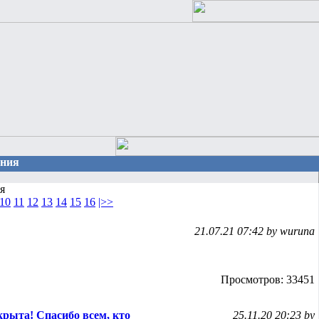
ения
я
10
11
12
13
14
15
16
|>>
21.07.21 07:42 by wuruna
Просмотров: 33451
крыта! Спасибо всем, кто
25.11.20 20:23 by