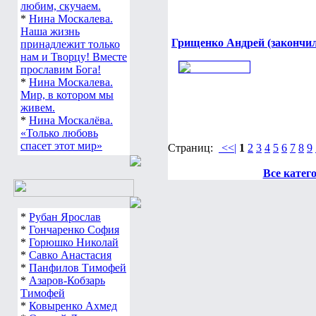
любим, скучаем.
*
Нина Москалева.
Наша жизнь
Грищенко Андрей (закончил
принадлежит только
нам и Творцу! Вместе
прославим Бога!
*
Нина Москалева.
Мир, в котором мы
живем.
*
Нина Москалёва.
«Только любовь
спасет этот мир»
Страниц:
<<|
1
2
3
4
5
6
7
8
9
Все катег
*
Рубан Ярослав
*
Гончаренко София
*
Горюшко Николай
*
Савко Анастасия
*
Панфилов Тимофей
*
Азаров-Кобзарь
Тимофей
*
Ковыренко Ахмед