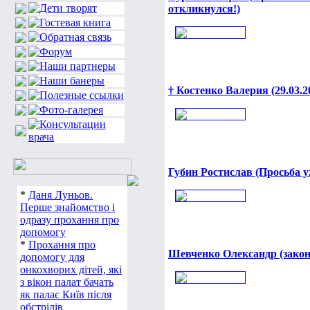
откликнулся!)
† Костенко Валерия (29.03.2
Губин Ростислав (Просьба у
*
Даня Луньов.
Перше знайомство і
одразу прохання про
допомогу
*
Прохання про
Шевченко Олександр (закон
допомогу для
онкохворих дітей, які
з вікон палат бачать
як палає Київ після
обстрілів