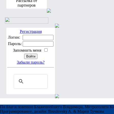
Рассылка от
партнеров
Регистрация
Логин:
Пароль:
Запомнить меня
Забыли пароль?
По благословению Блаженнейшего Владимира, Митрополита Ки
Програмирование, дизайн: Brusilovsky A. & Мария Тучкова