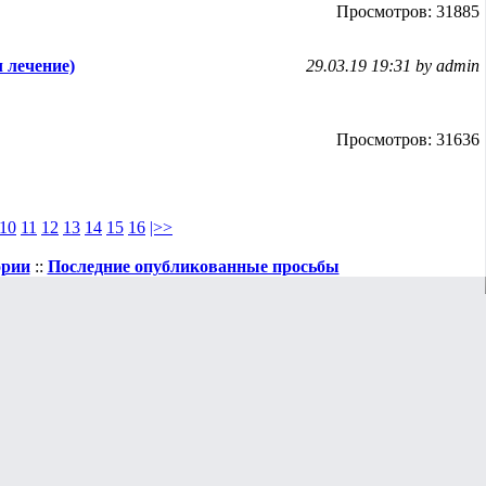
Просмотров: 31885
 лечение)
29.03.19 19:31 by admin
Просмотров: 31636
10
11
12
13
14
15
16
|>>
ории
::
Последние опубликованные просьбы