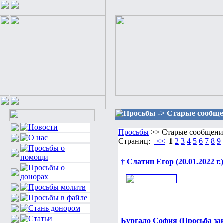
Просьбы -> Старые сообщ
Просьбы
>> Старые сообщени
Страниц:
<<|
1
2
3
4
5
6
7
8
9
† Слатин Егор (20.01.2022 г.)
Бургало София (Просьба за