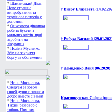
*
Шаманський Діма.
Нове страшне
† Виеру Елизавета (14.02.202
випробування та
термінова потреба у
допомозі
*
Онкохвора дівчинка
робить букети з
мильних квітів, щоб
† Рябуха Василий (29.01.2021
заробити на
лікування
*
Поліна Мусієнко.
Збір на закриття
боргу за обстеження
† Демиденко Ваня (06.2020)
*
Нина Москалева.
Следуем за зовом
своей души и творим
добро вместе с вами!
Краснокутская София (прос
*
Нина Москалева.
Тихий разговор с
тобою. Помним,