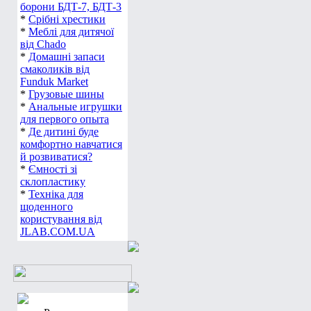
борони БДТ-7, БДТ-3
*
Срібні хрестики
*
Меблі для дитячої
від Chado
*
Домашні запаси
смаколиків від
Funduk Market
*
Грузовые шины
*
Анальные игрушки
для первого опыта
*
Де дитині буде
комфортно навчатися
й розвиватися?
*
Ємності зі
склопластику
*
Техніка для
щоденного
користування від
JLAB.COM.UA