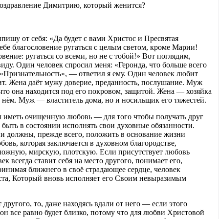
 поздравление Димитрию, который женится?
ипишу от себя: «Да будет с вами Христос и Пресвятая
ебе благословение ругаться с целым светом, кроме Марии!
вение: ругаться со всеми, но не с тобой!» Вот поглядим,
виду. Один человек спросил меня: «Геронда, что больше всего
«Признательность», — ответил я ему. Один человек любит
арит. Жена даёт мужу доверие, преданность, послушание. Муж
 что она находится под его покровом, защитой. Жена — хозяйка
в нём. Муж — властитель дома, но и носильщик его тяжестей.
 иметь очищенную любовь — для того чтобы получать друг
 быть в состоянии исполнять свои духовные обязанности.
ни должны, прежде всего, положить в основание жизни
овь, которая заключается в духовном благородстве,
 ложную, мирскую, плотскую. Если присутствует любовь
ек всегда ставит себя на место другого, понимает его,
ринимая ближнего в своё страдающее сердце, человек
ста, Который вновь исполняет его Своим невыразимым
 другого, то, даже находясь вдали от него — если этого
он все равно будет близко, потому что для любви Христовой