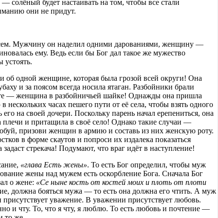
 — солёный будет настаивать на том, чтобы все стали
иманию они не придут.
всем. Мужчину он наделил одними дарованиями, женщину —
новалась ему. Ведь если бы Бог дал такое же мужество
ы устоять.
и об одной женщине, которая была грозой всей округи! Она
баху и за поясом всегда носила ятаган. Разбойники брали
вьте — женщина в разбойничьей шайке! Однажды она пришла
в нескольких часах пешего пути от её села, чтобы взять одного
 его на своей дочери. Поскольку парень начал ерепениться, она
на плечи и притащила в своё село! Однако такие случаи —
обуй, призови женщин в армию и составь из них женскую роту.
стков в форме скаутов и попроси их издалека показаться
 задаст стрекача! Подумают, что враг идёт в наступление!
сание,
«глава Есть жены»
. То есть Бог определил, чтобы муж
вование жены над мужем есть оскорбление Бога. Сначала Бог
ал о жене:
«Се ныне кость от костей моих и плоть от плоти
ие, должна бояться мужа — то есть она должна его чтить. А муж
 присутствует уважение. В уважении присутствует любовь.
но и чту. То, что я чту, я люблю. То есть любовь и почтение —
и то же.