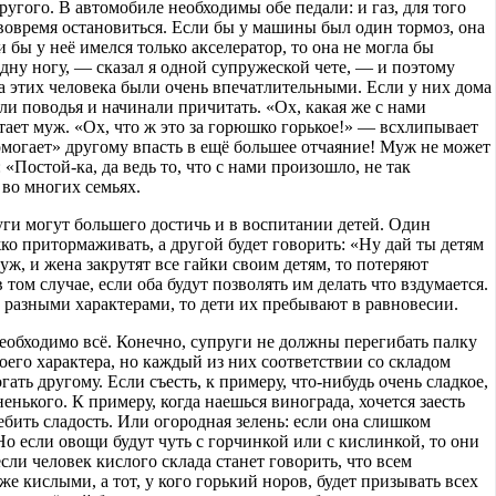
ругого. В автомобиле необходимы обе педали: и газ, для того
 вовремя остановиться. Если бы у машины был один тормоз, она
ли бы у неё имелся только акселератор, то она не могла бы
дну ногу, — сказал я одной супружеской чете, — и поэтому
а этих человека были очень впечатлительными. Если у них дома
али поводья и начинали причитать. «Ох, какая же с нами
тает муж. «Ох, что ж это за горюшко горькое!» — всхлипывает
омогает» другому впасть в ещё большее отчаяние! Муж не может
 «Постой-ка, да ведь то, что с нами произошло, не так
 во многих семьях.
уги могут большего достичь и в воспитании детей. Один
ко притормаживать, а другой будет говорить: «Ну дай ты детям
ж, и жена закрутят все гайки своим детям, то потеряют
 том случае, если оба будут позволять им делать что вздумается.
 разными характерами, то дети их пребывают в равновесии.
] необходимо всё. Конечно, супруги не должны перегибать палку
его характера, но каждый из них соответствии со складом
ать другому. Если съесть, к примеру, что-нибудь очень сладкое,
ненького. К примеру, когда наешься винограда, хочется заесть
ебить сладость. Или огородная зелень: если она слишком
 Но если овощи будут чуть с горчинкой или с кислинкой, то они
сли человек кислого склада станет говорить, что всем
же кислыми, а тот, у кого горький норов, будет призывать всех