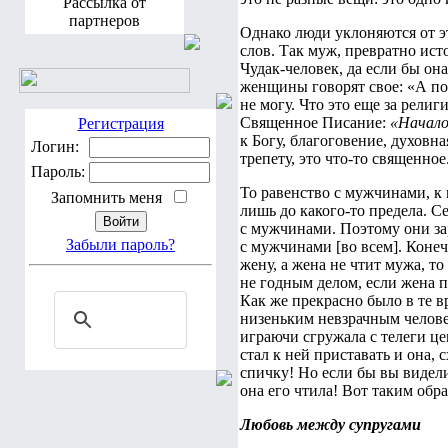
Рассылка от
партнеров
Однако люди уклоняются от э
слов. Так муж, превратно ист
Чудак-человек, да если бы она
женщины говорят свое: «А поч
не могу. Что это еще за рели
Священное Писание:
«Начало
Регистрация
к Богу, благоговение, духовн
Логин:
трепету, это что-то священное
Пароль:
То равенство с мужчинами, к
Запомнить меня
лишь до какого-то предела. 
с мужчинами. Поэтому они за
Забыли пароль?
с мужчинами [во всем]. Коне
жену, а жена не чтит мужа, т
не годным делом, если жена п
Как же прекрасно было в те 
низеньким невзрачным челове
играючи сгружала с телеги ц
стал к ней приставать и она, 
спичку! Но если бы вы видел
она его чтила! Вот таким обр
Любовь между супругами