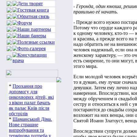
- Геронда, один юноша, решив
правильно её начать.
- Прежде всего нужно постара
Потому что сердце каждого ра
к одному человеку, кто-то — к
и красива, а прежде всего на
надо обратить не на внешнюю
человек надежный, если она 
женскому характеру, — это оч
есть смирение, то они могут,
этого мира.
Если молодой человек всерьёз
то я думаю, ему лучше сначала
*
Прохання про
девушки. Затем ему лично над
допомогу для
намерении. Впоследствии, ко
онкохворих дітей, які
между обручением и свадьбой
з вікон палат бачать
сестру и относиться к ней с у
як палає Київ після
постараются до свадьбы сохра
обстрілів
возложит на них венцы, они 
*
Шаманський Діма.
Святой Иоанн Златоуст, венц
Нове страшне
випробування та
Впоследствии супруги должны
термінова потреба у
чтобы двое всегда были слит