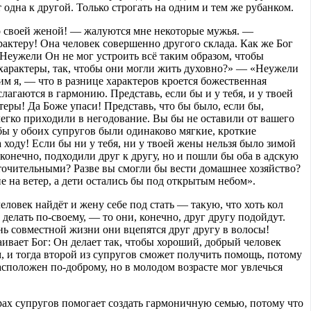
 одна к другой. Только строгать на одним и тем же рубанком.
о своей женой! — жалуются мне некоторые мужья. —
актеру! Она человек совершенно другого склада. Как же Бог
 Неужели Он не мог устроить всё таким образом, чтобы
характеры, так, чтобы они могли жить духовно?» — «Неужели
м я, — что в разнице характеров кроется божественная
лагаются в гармонию. Представь, если бы и у тебя, и у твоей
еры! Да Боже упаси! Представь, что бы было, если бы,
 легко приходили в негодование. Вы бы не оставили от вашего
бы у обоих супругов были одинаково мягкие, кроткие
 ходу! Если бы ни у тебя, ни у твоей жены нельзя было зимой
конечно, подходили друг к другу, но и пошли бы оба в адскую
сточительными? Разве вы смогли бы вести домашнее хозяйство?
 на ветер, а дети остались бы под открытым небом».
ловек найдёт и жену себе под стать — такую, что хоть кол
т делать по-своему, — то они, конечно, друг другу подойдут.
ень совместной жизни они вцепятся друг другу в волосы!
аивает Бог: Он делает так, чтобы хороший, добрый человек
, и тогда второй из супругов сможет получить помощь, потому
асположен по-доброму, но в молодом возрасте мог увлечься
рах супругов помогает создать гармоничную семью, потому что