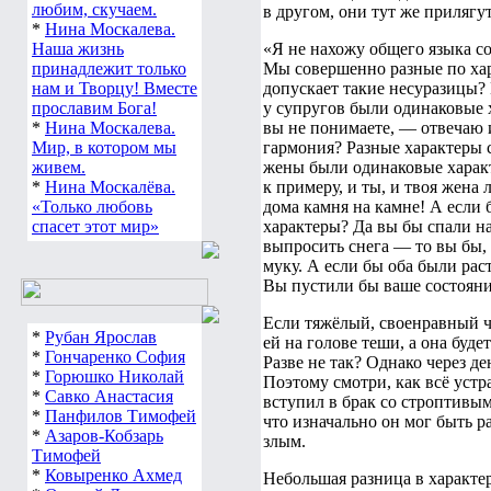
любим, скучаем.
в другом, они тут же прилягут
*
Нина Москалева.
Наша жизнь
«Я не нахожу общего языка с
принадлежит только
Мы совершенно разные по хар
нам и Творцу! Вместе
допускает такие несуразицы?
прославим Бога!
у супругов были одинаковые 
*
Нина Москалева.
вы не понимаете, — отвечаю и
Мир, в котором мы
гармония? Разные характеры с
живем.
жены были одинаковые характ
*
Нина Москалёва.
к примеру, и ты, и твоя жена
«Только любовь
дома камня на камне! А если 
спасет этот мир»
характеры? Да вы бы спали на
выпросить снега — то вы бы, 
муку. А если бы оба были ра
Вы пустили бы ваше состояние
Если тяжёлый, своенравный че
*
Рубан Ярослав
ей на голове теши, а она буде
*
Гончаренко София
Разве не так? Однако через д
*
Горюшко Николай
Поэтому смотри, как всё устр
*
Савко Анастасия
вступил в брак со строптивым
*
Панфилов Тимофей
что изначально он мог быть р
*
Азаров-Кобзарь
злым.
Тимофей
*
Ковыренко Ахмед
Небольшая разница в характе