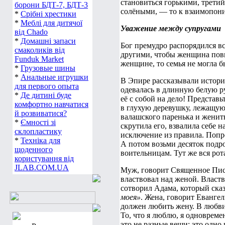
становиться горькими, третий
борони БДТ-7, БДТ-3
солёными, — то к взаимопон
*
Срібні хрестики
*
Меблі для дитячої
Уважение между супругами
від Chado
*
Домашні запаси
Бог премудро распорядился 
смаколиків від
другими, чтобы женщина пови
Funduk Market
женщине, то семья не могла б
*
Грузовые шины
*
Анальные игрушки
В Эпире рассказывали истори
для первого опыта
одевалась в длинную белую ру
*
Де дитині буде
её с собой на дело! Предста
комфортно навчатися
в глухую деревушку, лежащую 
й розвиватися?
валашского паренька и женить
*
Ємності зі
скрутила его, взвалила себе 
склопластику
исключение из правила. Попр
*
Техніка для
А потом возьми десяток подро
щоденного
воительницам. Тут же вся рота
користування від
JLAB.COM.UA
Муж, говорит Священное Пи
властвовал над женой. Власт
сотворил Адама, который сказ
моея»
. Жена, говорит Евангел
должен любить жену. В любви
То, что я люблю, я одновремен
это не разные вещи: это одно 