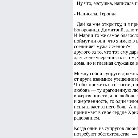
- Ну что, матушка, написала
- Написала, Геронда.
- Дай-ка мне открытку, и я пр
Богородица. Димитрий, даю т
И Марии то же самое благосло
поймут ли они, что я имею в 
соединяет мужа с женой?» — 
другого за то, что тот ему д
даёт жене уверенность в том,
дома, но и главная служанка 
Между собой супруги должны
от друга взаимное утешение и
Чтобы прожить в согласии, о
любовь — ту драгоценную люб
в жертвенности, а не любовь
и жертвенность, то один челов
испытывает за него боль. А п
принимает в своё сердце Хри
радованием.
Когда один из супругов любит
потребуют обстоятельства, — 