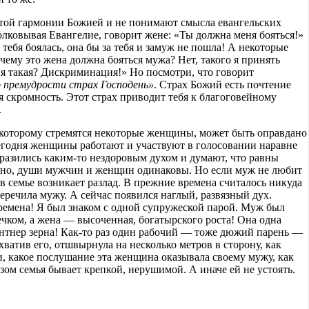
той гармонии Божией и не понимают смысла евангельских
олковывая Евангелие, говорит жене: «Ты должна меня бояться!»
 тебя боялась, она бы за тебя и замуж не пошла! А некоторые
ему это жена должна бояться мужа? Нет, такого я принять
гия такая? Дискриминация!» Но посмотри, что говорит
 премудрости страх Господень»
. Страх Божий есть почтение
ая скромность. Этот страх приводит тебя к благоговейному
.
 которому стремятся некоторые женщины, может быть оправдано
Сегодня женщины работают и участвуют в голосовании наравне
разились каким-то нездоровым духом и думают, что равны
чно, души мужчин и женщин одинаковы. Но если муж не любит
о в семье возникает разлад. В прежние времена считалось никуда
еречила мужу. А сейчас появился наглый, развязный дух.
времена! Я был знаком с одной супружеской парой. Муж был
чком, а жена — высоченная, богатырского роста! Она одна
ентнер зерна! Как-то раз один рабочий — тоже дюжий парень —
схватив его, отшвырнула на несколько метров в сторону, как
и, какое послушание эта женщина оказывала своему мужу, как
азом семья бывает крепкой, нерушимой. А иначе ей не устоять.