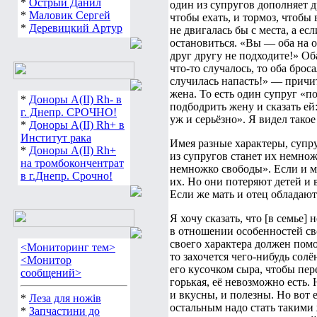
*
Острый Данил
один из супругов дополняет д
*
Маловик Сергей
чтобы ехать, и тормоз, чтобы
*
Деревицкий Артур
не двигалась бы с места, а ес
остановиться. «Вы — оба на о
друг другу не подходите!» Об
что-то случалось, то оба брос
случилась напасть!» — причи
жена. То есть один супруг «п
*
Доноры А(ІІ) Rh- в
подбодрить жену и сказать ей:
г. Днепр. СРОЧНО!
уж и серьёзно». Я видел такое
*
Доноры А(ІІ) Rh+ в
Институт рака
Имея разные характеры, супр
*
Доноры А(ІІ) Rh+
из супругов станет их немнож
на тромбокончентрат
немножко свободы». Если и му
в г.Днепр. Срочно!
их. Но они потеряют детей и в
Если же мать и отец обладают
Я хочу сказать, что [в семье
в отношении особенностей сво
своего характера должен помог
<Мониторинг тем>
то захочется чего-нибудь солё
<Монитор
его кусочком сыра, чтобы пер
сообщений>
горькая, её невозможно есть.
и вкусны, и полезны. Но вот е
*
Леза для ножів
остальным надо стать такими 
*
Запчастини до