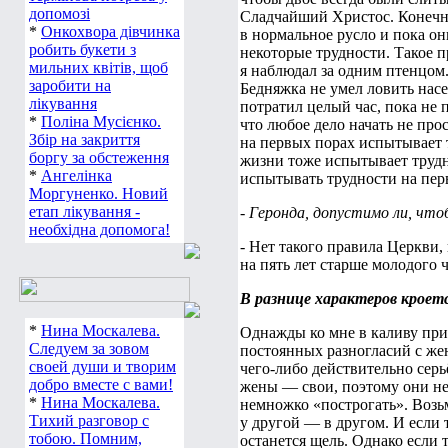
допомозі
Сладчайший Христос. Конечно
*
Онкохвора дівчинка
в нормальное русло и пока он
робить букети з
некоторые трудности. Такое п
мильних квітів, щоб
я наблюдал за одним птенцом.
заробити на
Бедняжка не умел ловить насе
лікування
потратил целый час, пока не п
*
Поліна Мусієнко.
что любое дело начать не про
Збір на закриття
на первых порах испытывает 
боргу за обстеження
жизни тоже испытывает трудн
*
Ангелінка
испытывать трудности на пер
Моргуненко. Новий
етап лікування -
- Геронда, допустимо ли, чт
необхідна допомога!
- Нет такого правила Церкви, 
на пять лет старше молодого ч
В разнице характеров кроет
*
Нина Москалева.
Однажды ко мне в каливу приш
Следуем за зовом
постоянных разногласий с жен
своей души и творим
чего-либо действительно серь
добро вместе с вами!
жены — свои, поэтому они не 
*
Нина Москалева.
немножко «построгать». Возьм
Тихий разговор с
у другой — в другом. И если 
тобою. Помним,
останется щель. Однако если 