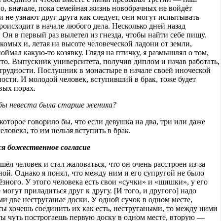
, вначале, пока семейная жизнь новобрачных не войдёт
и не узнают друг друга как следует, они могут испытывать
роисходит в начале любого дела. Несколько дней назад
 Он в первый раз вылетел из гнезда, чтобы найти себе пищу.
комых и, летая на высоте человеческой ладони от земли,
оймал какую-то козявку. Глядя на птичку, я размышлял о том,
сто. Выпускник университета, получив диплом и начав работать,
трудности. Послушник в монастыре в начале своей иноческой
ости. И молодой человек, вступивший в брак, тоже будет
вых порах.
обы невеста была старше жениха?
которое говорило бы, что если девушка на два, три или даже
еловека, то им нельзя вступить в брак.
ся божественное согласие
ёл человек и стал жаловаться, что он очень расстроен из-за
ой. Однако я понял, что между ним и его супругой не было
ёзного. У этого человека есть свои «сучки» и «шишки», у его
могут приладиться друг к другу. [И того, и другого] надо
и две неструганые доски. У одной сучок в одном месте,
ты хочешь соединить их как есть, нестругаными, то между ними
ты чуть построгаешь первую доску в одном месте, вторую —