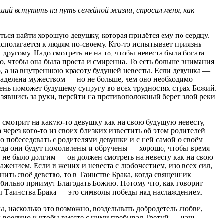
ший вступить на путь семейной жизни, спросил меня, как
ться найти хорошую девушку, которая придётся ему по сердцу.
сполагается к людям по-своему. Кто-то испытывает приязнь
 другому. Надо смотреть не на то, чтобы невеста была богата
 то, чтобы она была проста и смиренна. То есть больше внимания
, а на внутреннюю красоту будущей невесты. Если девушка —
наделена мужеством — но не больше, чем оно необходимо
ень поможет будущему супругу во всех трудностях страх Божий,
 взявшись за руки, перейти на противоположный берег злой реки
 смотрит на какую-то девушку как на свою будущую невесту,
 через кого-то из своих близких известить об этом родителей
о побеседовать с родителями девушки и с ней самой о своём
гда они будут помолвлены и обручены — хорошо, чтобы время
 не было долгим — он должен смотреть на невесту как на свою
важением. Если и жених и невеста с любочестием, изо всех сил,
нить своё девство, то в Таинстве Брака, когда священник
обильно приимут Благодать Божию. Потому что, как говорит
ы Таинства Брака — это символы победы над наслаждением.
, насколько это возможно, возделывать добродетель любви,
ы воедино и чтобы вместе с ними пребывал Третий — наш