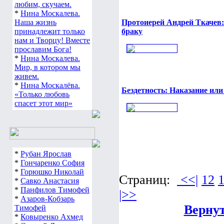
любим, скучаем.
*
Нина Москалева.
Наша жизнь
Протоиерей Андрей Ткачев:
принадлежит только
браку
нам и Творцу! Вместе
прославим Бога!
*
Нина Москалева.
Мир, в котором мы
живем.
*
Нина Москалёва.
Бездетность: Наказание ил
«Только любовь
спасет этот мир»
*
Рубан Ярослав
*
Гончаренко София
*
Горюшко Николай
Страниц:
<<|
12
*
Савко Анастасия
*
Панфилов Тимофей
|>>
*
Азаров-Кобзарь
Вернут
Тимофей
*
Ковыренко Ахмед