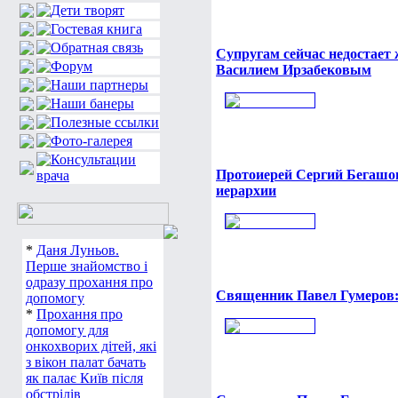
Супругам сейчас недостает 
Василием Ирзабековым
Протоиерей Сергий Бегашов
иерархии
*
Даня Луньов.
Перше знайомство і
одразу прохання про
Священник Павел Гумеров:
допомогу
*
Прохання про
допомогу для
онкохворих дітей, які
з вікон палат бачать
як палає Київ після
обстрілів