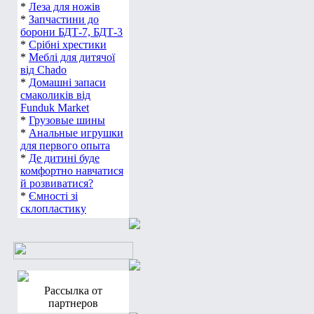
*
Леза для ножів
*
Запчастини до
борони БДТ-7, БДТ-3
*
Срібні хрестики
*
Меблі для дитячої
від Chado
*
Домашні запаси
смаколиків від
Funduk Market
*
Грузовые шины
*
Анальные игрушки
для первого опыта
*
Де дитині буде
комфортно навчатися
й розвиватися?
*
Ємності зі
склопластику
Рассылка от
партнеров