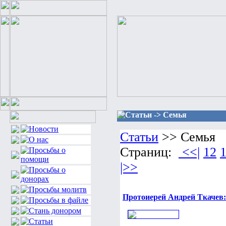
Статьи -> Семья
Статьи
>> Семья
Страниц:
<<|
12
|>>
Протоиерей Андрей Ткачев: