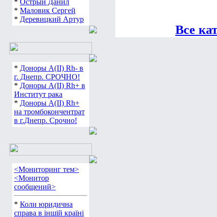
*
Острый Данил
*
Маловик Сергей
*
Деревицкий Артур
Все ка
*
Доноры А(ІІ) Rh- в
г. Днепр. СРОЧНО!
*
Доноры А(ІІ) Rh+ в
Институт рака
*
Доноры А(ІІ) Rh+
на тромбокончентрат
в г.Днепр. Срочно!
<Мониторинг тем>
<Монитор
сообщений>
*
Коли юридична
справа в іншій країні