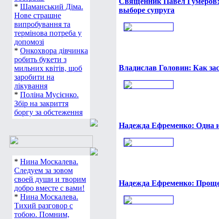
Священник Павел Гумеров: 
*
Шаманський Діма.
выборе супруга
Нове страшне
випробування та
термінова потреба у
допомозі
*
Онкохвора дівчинка
робить букети з
Владислав Головин: Как за
мильних квітів, щоб
заробити на
лікування
*
Поліна Мусієнко.
Збір на закриття
боргу за обстеження
Надежда Ефременко: Одна 
*
Нина Москалева.
Следуем за зовом
своей души и творим
Надежда Ефременко: Прощ
добро вместе с вами!
*
Нина Москалева.
Тихий разговор с
тобою. Помним,