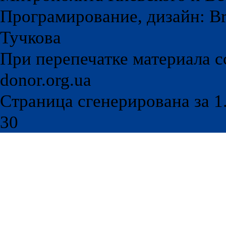
Програмирование, дизайн: Br
Тучкова
При перепечатке материала с
donor.org.ua
Страница сгенерирована за 1.
30