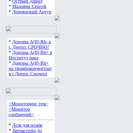
*
Острый Данил
*
Маловик Сергей
*
Деревицкий Артур
*
Доноры А(ІІ) Rh- в
г. Днепр. СРОЧНО!
*
Доноры А(ІІ) Rh+ в
Институт рака
*
Доноры А(ІІ) Rh+
на тромбокончентрат
в г.Днепр. Срочно!
<Мониторинг тем>
<Монитор
сообщений>
*
Леза для ножів
*
Запчастини до