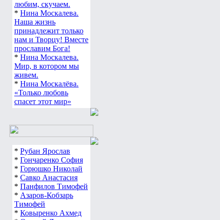
любим, скучаем.
*
Нина Москалева.
Наша жизнь
принадлежит только
нам и Творцу! Вместе
прославим Бога!
*
Нина Москалева.
Мир, в котором мы
живем.
*
Нина Москалёва.
«Только любовь
спасет этот мир»
*
Рубан Ярослав
*
Гончаренко София
*
Горюшко Николай
*
Савко Анастасия
*
Панфилов Тимофей
*
Азаров-Кобзарь
Тимофей
*
Ковыренко Ахмед