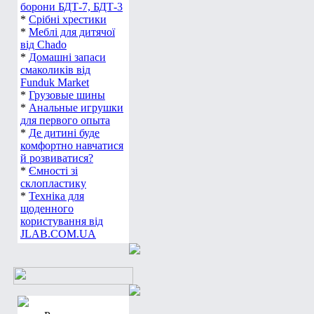
борони БДТ-7, БДТ-3
*
Срібні хрестики
*
Меблі для дитячої
від Chado
*
Домашні запаси
смаколиків від
Funduk Market
*
Грузовые шины
*
Анальные игрушки
для первого опыта
*
Де дитині буде
комфортно навчатися
й розвиватися?
*
Ємності зі
склопластику
*
Техніка для
щоденного
користування від
JLAB.COM.UA