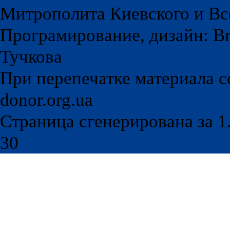
Митрополита Киевского и Вс
Програмирование, дизайн: Br
Тучкова
При перепечатке материала с
donor.org.ua
Страница сгенерирована за 1.
30