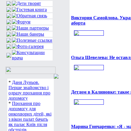
Виктория Самойлова. Украи
аборта
Ольга Шевелева: Не оставл
*
Даня Луньов.
Перше знайомство і
Детдом в Калиновке: такое 
одразу прохання про
допомогу
*
Прохання про
допомогу для
онкохворих дітей, які
з вікон палат бачать
як палає Київ після
Марина Гончаренко: «Я - ма
обстрілів