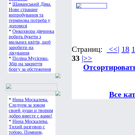
*
Шаманський Діма.
Нове страшне
випробування та
термінова потреба у
допомозі
*
Онкохвора дівчинка
робить букети з
мильних квітів, щоб
заробити на
Страниц:
<<|
18
лікування
33
|>>
*
Поліна Мусієнко.
Збір на закриття
Отсортировать
боргу за обстеження
Все ка
*
Нина Москалева.
Следуем за зовом
своей души и творим
добро вместе с вами!
*
Нина Москалева.
Тихий разговор с
тобою. Помним,