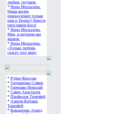
любим, скучаем.
*
Нина Москалева.
Наша жизнь
принадлежит только
нам и Творцу! Вместе
прославим Бога!
*
Нина Москалева.
Мир, в котором мы
живем.
*
Нина Москалёва.
«Только любовь
спасет этот мир»
*
Рубан Ярослав
*
Гончаренко София
*
Горюшко Николай
*
Савко Анастасия
*
Панфилов Тимофей
*
Азаров-Кобзарь
Тимофей
*
Ковыренко Ахмед