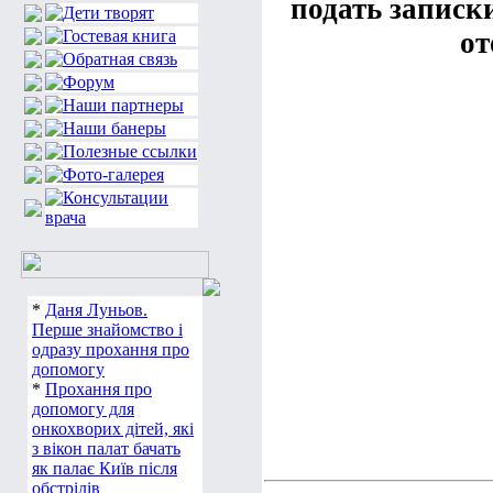
подать записки
от
*
Даня Луньов.
Перше знайомство і
одразу прохання про
допомогу
*
Прохання про
допомогу для
онкохворих дітей, які
з вікон палат бачать
як палає Київ після
обстрілів