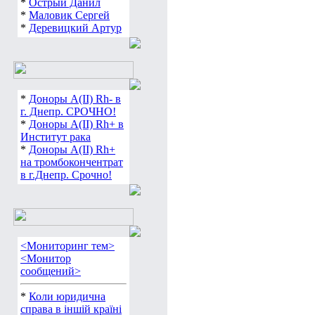
*
Острый Данил
*
Маловик Сергей
*
Деревицкий Артур
*
Доноры А(ІІ) Rh- в
г. Днепр. СРОЧНО!
*
Доноры А(ІІ) Rh+ в
Институт рака
*
Доноры А(ІІ) Rh+
на тромбокончентрат
в г.Днепр. Срочно!
<Мониторинг тем>
<Монитор
сообщений>
*
Коли юридична
справа в іншій країні