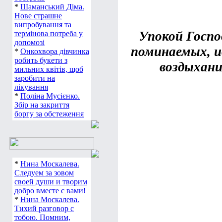
*
Шаманський Діма.
Нове страшне
випробування та
Упокой Госпо
термінова потреба у
допомозі
поминаемых, ид
*
Онкохвора дівчинка
робить букети з
воздыхани
мильних квітів, щоб
заробити на
лікування
*
Поліна Мусієнко.
Збір на закриття
боргу за обстеження
*
Нина Москалева.
Следуем за зовом
своей души и творим
добро вместе с вами!
*
Нина Москалева.
Тихий разговор с
тобою. Помним,