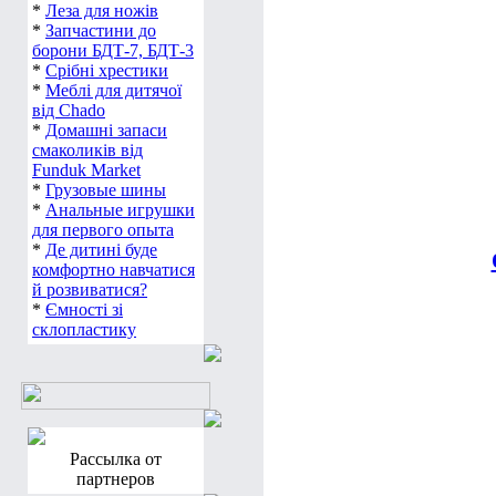
*
Леза для ножів
*
Запчастини до
борони БДТ-7, БДТ-3
*
Срібні хрестики
*
Меблі для дитячої
від Chado
*
Домашні запаси
смаколиків від
Funduk Market
*
Грузовые шины
*
Анальные игрушки
для первого опыта
*
Де дитині буде
комфортно навчатися
й розвиватися?
*
Ємності зі
склопластику
Рассылка от
партнеров