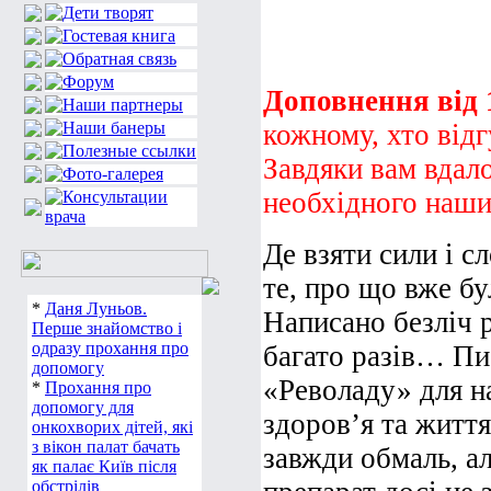
Доповнення від 1
кожному, хто від
Завдяки вам вдало
необхідного наши
Де взяти сили і с
те, про що вже бу
*
Даня Луньов.
Написано безліч 
Перше знайомство і
одразу прохання про
багато разів… Пис
допомогу
«Револаду» для н
*
Прохання про
допомогу для
здоров’я та життя,
онкохворих дітей, які
з вікон палат бачать
завжди обмаль, ал
як палає Київ після
обстрілів