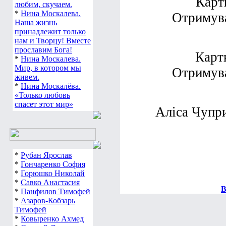
Карт
любим, скучаем.
*
Нина Москалева.
Отримува
Наша жизнь
принадлежит только
нам и Творцу! Вместе
прославим Бога!
Карт
*
Нина Москалева.
Мир, в котором мы
Отримува
живем.
*
Нина Москалёва.
«Только любовь
спасет этот мир»
Аліса Чупри
*
Рубан Ярослав
*
Гончаренко София
*
Горюшко Николай
*
Савко Анастасия
В
*
Панфилов Тимофей
*
Азаров-Кобзарь
Тимофей
*
Ковыренко Ахмед