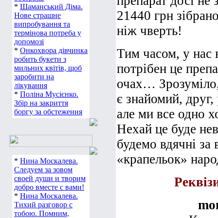
препарат досі не 
*
Шаманський Діма.
21440 грн зібран
Нове страшне
випробування та
ніж чверть!
термінова потреба у
допомозі
*
Онкохвора дівчинка
Тим часом, у нас 
робить букети з
потрібен це препа
мильних квітів, щоб
заробити на
очах… Зрозуміло,
лікування
*
Поліна Мусієнко.
є знайомий, друг,
Збір на закриття
але ми все одно 
боргу за обстеження
Нехай це буде нев
будемо вдячні за в
«крапельок» наро
*
Нина Москалева.
Следуем за зовом
своей души и творим
Реквіз
добро вместе с вами!
*
Нина Москалева.
mo
Тихий разговор с
тобою. Помним,