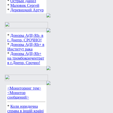
*
Острый Данил
*
Маловик Сергей
*
Деревицкий Артур
*
Доноры А(ІІ) Rh- в
г. Днепр. СРОЧНО!
*
Доноры А(ІІ) Rh+ в
Институт рака
*
Доноры А(ІІ) Rh+
на тромбокончентрат
в г.Днепр. Срочно!
<Мониторинг тем>
<Монитор
сообщений>
*
Коли юридична
справа в іншій країні