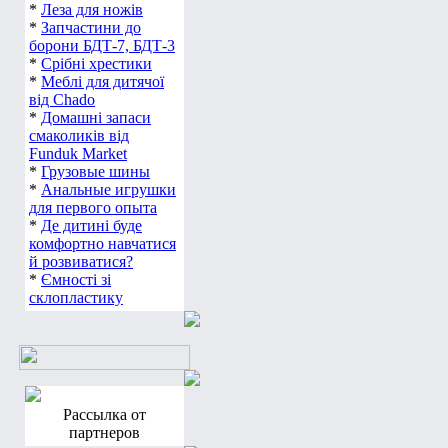
*
Леза для ножів
*
Запчастини до
борони БДТ-7, БДТ-3
*
Срібні хрестики
*
Меблі для дитячої
від Chado
*
Домашні запаси
смаколиків від
Funduk Market
*
Грузовые шины
*
Анальные игрушки
для первого опыта
*
Де дитині буде
комфортно навчатися
й розвиватися?
*
Ємності зі
склопластику
Рассылка от
партнеров