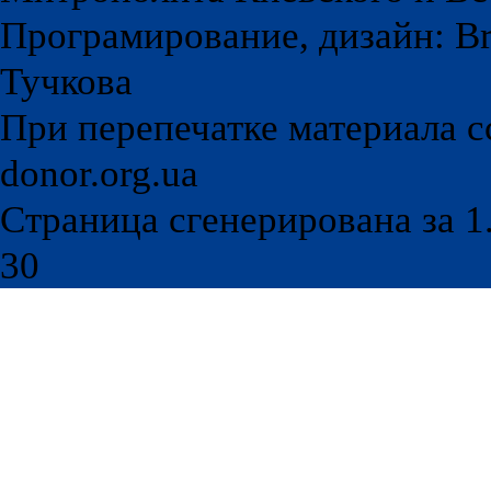
Програмирование, дизайн: Br
Тучкова
При перепечатке материала с
donor.org.ua
Страница сгенерирована за 1.
30