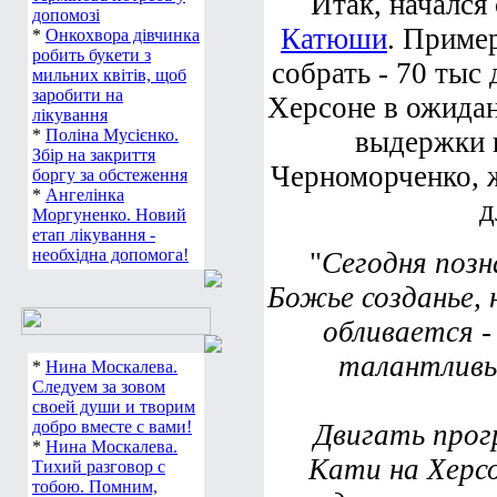
Итак, начался
допомозі
Катюши
. Приме
*
Онкохвора дівчинка
робить букети з
собрать - 70 тыс 
мильних квітів, щоб
заробити на
Херсоне в ожидан
лікування
*
Поліна Мусієнко.
выдержки 
Збір на закриття
Черноморченко, 
боргу за обстеження
*
Ангелінка
д
Моргуненко. Новий
етап лікування -
необхідна допомога!
"
Сегодня позн
Божье созданье,
обливается -
талантливы
*
Нина Москалева.
Следуем за зовом
своей души и творим
добро вместе с вами!
Двигать прогр
*
Нина Москалева.
Кати на Херс
Тихий разговор с
тобою. Помним,