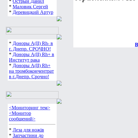
*
Острый Данил
*
Маловик Сергей
*
Деревицкий Артур
*
Доноры А(ІІ) Rh- в
В
г. Днепр. СРОЧНО!
*
Доноры А(ІІ) Rh+ в
Институт рака
*
Доноры А(ІІ) Rh+
на тромбокончентрат
в г.Днепр. Срочно!
<Мониторинг тем>
<Монитор
сообщений>
*
Леза для ножів
*
Запчастини до