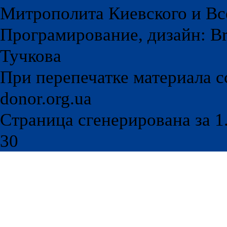
Митрополита Киевского и Вс
Програмирование, дизайн: Br
Тучкова
При перепечатке материала с
donor.org.ua
Страница сгенерирована за 1.
30