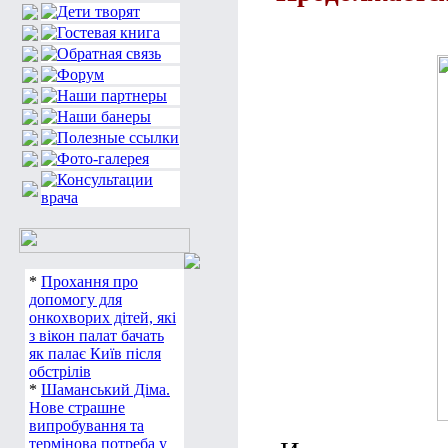
*
Прохання про
допомогу для
онкохворих дітей, які
з вікон палат бачать
як палає Київ після
обстрілів
*
Шаманський Діма.
Нове страшне
випробування та
термінова потреба у