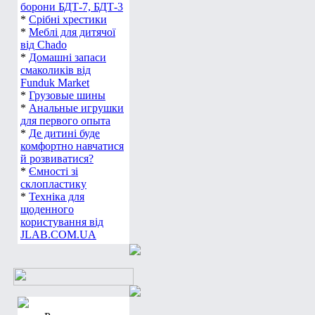
борони БДТ-7, БДТ-3
*
Срібні хрестики
*
Меблі для дитячої
від Chado
*
Домашні запаси
смаколиків від
Funduk Market
*
Грузовые шины
*
Анальные игрушки
для первого опыта
*
Де дитині буде
комфортно навчатися
й розвиватися?
*
Ємності зі
склопластику
*
Техніка для
щоденного
користування від
JLAB.COM.UA