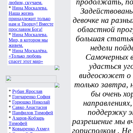
продолжать, по
любим, скучаем.
*
Нина Москалева.
Задействованы
Наша жизнь
девочке на разны
принадлежит только
нам и Творцу! Вместе
областной прог
прославим Бога!
*
Нина Москалева.
большая статья 
Мир, в котором мы
живем.
недели пойд
*
Нина Москалёва.
Самочерных 
«Только любовь
спасет этот мир»
удасться уг
видеосюжет о 
только завтра, 
*
Рубан Ярослав
бы очень хо
*
Гончаренко София
направлениях,
*
Горюшко Николай
*
Савко Анастасия
поддержку э
*
Панфилов Тимофей
*
Азаров-Кобзарь
разрешение мы вч
Тимофей
*
Ковыренко Ахмед
горисполком . Не 