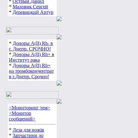
*
Острый Данил
*
Маловик Сергей
*
Деревицкий Артур
*
Доноры А(ІІ) Rh- в
г. Днепр. СРОЧНО!
*
Доноры А(ІІ) Rh+ в
Институт рака
*
Доноры А(ІІ) Rh+
на тромбокончентрат
в г.Днепр. Срочно!
<Мониторинг тем>
<Монитор
сообщений>
*
Леза для ножів
*
Запчастини до