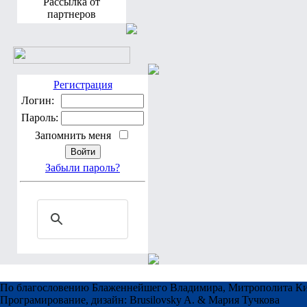
Рассылка от
партнеров
Регистрация
Логин:
Пароль:
Запомнить меня
Забыли пароль?
По благословению Блаженнейшего Владимира, Митрополита Ки
Програмирование, дизайн: Brusilovsky A. & Мария Тучкова