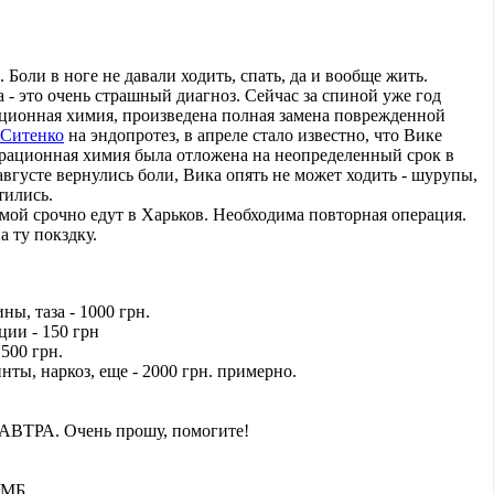
. Боли в ноге не давали ходить, спать, да и вообще жить.
а - это очень страшный диагноз. Сейчас за спиной уже год
ционная химия, произведена полная замена поврежденной
Ситенко
на эндопротез, в апреле стало известно, что Вике
ерационная химия была отложена на неопределенный срок в
 августе вернулись боли, Вика опять не может ходить - шурупы,
тились.
мамой срочно едут в Харьков. Необходима повторная операция.
а ту покздку.
ы, таза - 1000 грн.
ции - 150 грн
500 грн.
нты, наркоз, еще - 2000 грн. примерно.
ЗАВТРА. Очень прошу, помогите!
УМБ