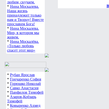
любим, скучаем.
В
*
Нина Москалева.
Наша жизнь
принадлежит только
нам и Творцу! Вместе
прославим Бога!
*
Нина Москалева.
Мир, в котором мы
живем.
*
Нина Москалёва.
«Только любовь
спасет этот мир»
*
Рубан Ярослав
*
Гончаренко София
*
Горюшко Николай
*
Савко Анастасия
*
Панфилов Тимофей
*
Азаров-Кобзарь
Тимофей
*
Ковыренко Ахмед