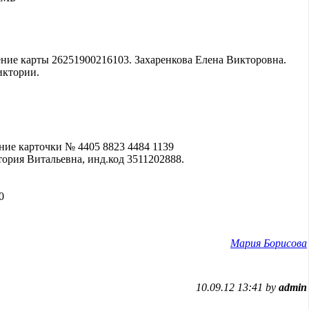
ние карты 26251900216103. Захаренкова Елена Викторовна.
иктории.
ние карточки № 4405 8823 4484 1139
ория Витальевна, инд.код 3511202888.
0
Мария Борисова
10.09.12 13:41 by
admin