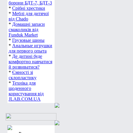
борони БДТ-7, БДТ-3
*
Срібні хрестики
*
Меблі для дитячої
від Chado
*
Домашні запаси
смаколиків від
Funduk Market
*
Грузовые шины
*
Анальные игрушки
для первого опыта
*
Де дитині буде
комфортно навчатися
й розвиватися?
*
Ємності зі
склопластику
*
Техніка для
щоденного
користування від
JLAB.COM.UA