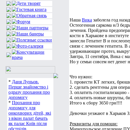
Наша
Вика
заболела год назад
Остеогенная саркома н/3 бедр
лечения. Пройдена предопера
кости в Харькове в институте
занесли Гепатит В и послеоп
связи с лечением гепатита. В
удерживающие протез, выкру
Завтра, 11 сентября, Вика с 
Но у семьи совсем нет денег н
Что нужно:
*
Даня Луньов.
1. провести КТ легких, брюшин
Перше знайомство і
2. сделать рентгены для опера
одразу прохання про
3. оплатить госпитализацию - 
допомогу
4. оплатить новые шурупы, би
*
Прохання про
Итого к сбору 3650 грн!!!!
допомогу для
онкохворих дітей, які
Девочки уезжают в Харьков 
з вікон палат бачать
як палає Київ після
Реквизиты для помощи:
обстрілів
Мариупольское отделение П