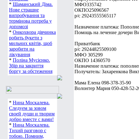
*
Шаманський Діма.
МФО335742
Нове страшне
ОКПО25096567
випробування та
р/с 29243555565117
термінова потреба у
допомозі
Назначение платежа: Пополне
*
Онкохвора дівчинка
Помощь на лечение дочери В
робить букети з
мильних квітів, щоб
Приватбанк
заробити на
р/с 29244825509100
лікування
МФО 305299
*
Поліна Мусієнко.
ОКПО 14360570
Збір на закриття
Назначение платежа: пополне
боргу за обстеження
Получатель: Захаренкова Викт
Мама Елена 098-378-35-90
Волонтер Мария 050-428-52-2
*
Нина Москалева.
Следуем за зовом
своей души и творим
добро вместе с вами!
*
Нина Москалева.
Тихий разговор с
тобою. Помним,