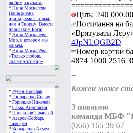
любим, скучаем.
=============
*
Нина Москалева.
Ціль: 240 000.00
Наша жизнь
принадлежит только
Посилання на б
нам и Творцу! Вместе
прославим Бога!
«Врятувати Лєру
*
Нина Москалева.
Мир, в котором мы
4JpNLQGB2D
живем.
Номер картки б
*
Нина Москалёва.
«Только любовь
4874 1000 2516 3
спасет этот мир»
--
Кожен може ста
*
Рубан Ярослав
*
Гончаренко София
*
Горюшко Николай
З повагою
*
Савко Анастасия
*
Панфилов Тимофей
команда МБФ "
*
Азаров-Кобзарь
Тимофей
(066) 165 39 67
*
Ковыренко Ахмед