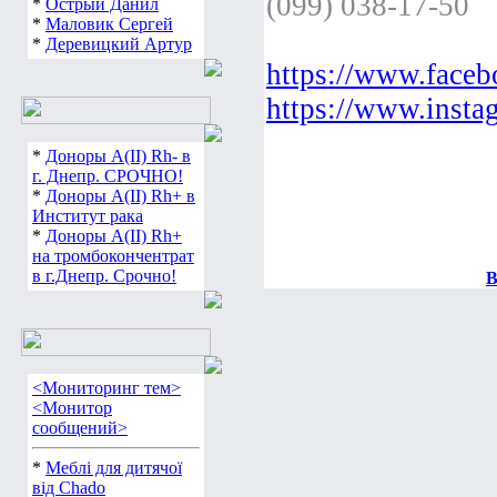
(099) 038-17-50
*
Острый Данил
*
Маловик Сергей
*
Деревицкий Артур
https://www.face
https://www.insta
*
Доноры А(ІІ) Rh- в
г. Днепр. СРОЧНО!
*
Доноры А(ІІ) Rh+ в
Институт рака
*
Доноры А(ІІ) Rh+
на тромбокончентрат
в г.Днепр. Срочно!
В
<Мониторинг тем>
<Монитор
сообщений>
*
Меблі для дитячої
від Chado