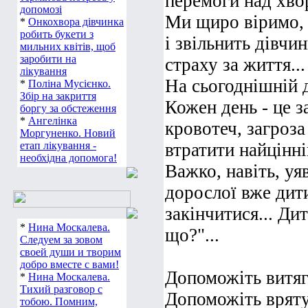
перемоги над хв
допомозі
Ми щиро віримо, 
*
Онкохвора дівчинка
робить букети з
і звільнить дівчин
мильних квітів, щоб
заробити на
страху за життя...
лікування
На сьогоднішній д
*
Поліна Мусієнко.
Збір на закриття
Кожен день - це з
боргу за обстеження
*
Ангелінка
кровотеч, загроза
Моргуненко. Новий
етап лікування -
втратити найцінні
необхідна допомога!
Важко, навіть, уя
дорослої вже дити
закінчитися... Ди
*
Нина Москалева.
що?"...
Следуем за зовом
своей души и творим
добро вместе с вами!
Допоможіть витяг
*
Нина Москалева.
Тихий разговор с
Допоможіть вряту
тобою. Помним,