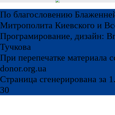
По благословению Блаженне
Митрополита Киевского и Вс
Програмирование, дизайн: Br
Тучкова
При перепечатке материала с
donor.org.ua
Страница сгенерирована за 1.
30