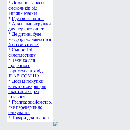
*
Домашні запаси
смаколиків від
Funduk Market
*
Грузовые шины
*
Анальные игрушки
для первого опыта
*
Де дитині буде
комфортно навчатися
й розвиватися?
*
Ємності зі
склопластику
*
Техніка для
щоденного
користування від
JLAB.COM.UA
*
Досвід покупки
електротоварів для
квартири через
інтернет
*
Граппа: знайомство,
яке перевершило
очікування
*
Товари для тварин