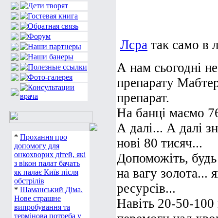
Лєра
так само в л
А нам сьогодні н
препарату Мабтер
препарат.
На банці маємо 76
А далі... А далі 
*
Прохання про
нові 80 тисяч...
допомогу для
онкохворих дітей, які
Допоможіть, будь 
з вікон палат бачать
на вагу золота...
як палає Київ після
обстрілів
ресурсів...
*
Шаманський Діма.
Нове страшне
Навіть 20-50-100 
випробування та
термінова потреба у