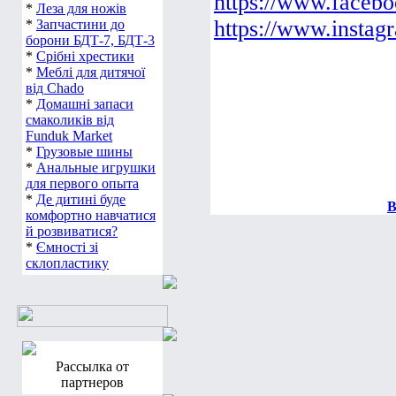
https://www.faceb
*
Леза для ножів
https://www.instag
*
Запчастини до
борони БДТ-7, БДТ-3
*
Срібні хрестики
*
Меблі для дитячої
від Chado
*
Домашні запаси
смаколиків від
Funduk Market
*
Грузовые шины
*
Анальные игрушки
для первого опыта
*
Де дитині буде
В
комфортно навчатися
й розвиватися?
*
Ємності зі
склопластику
Рассылка от
партнеров