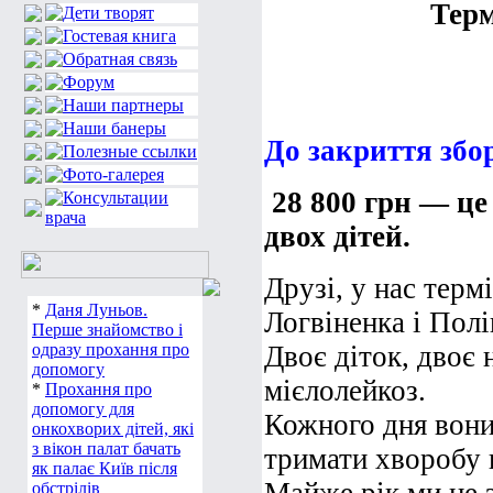
Терм
До закриття збо
28 800 грн — це 
двох дітей.
Друзі, у нас терм
*
Даня Луньов.
Логвіненка і Пол
Перше знайомство і
одразу прохання про
Двоє діток, двоє 
допомогу
мієлолейкоз.
*
Прохання про
допомогу для
Кожного дня вони
онкохворих дітей, які
з вікон палат бачать
тримати хворобу 
як палає Київ після
обстрілів