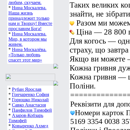
любим, скучаем.
Таких великих ко
*
Нина Москалева.
знайти, не зібрати
Наша жизнь
принадлежит только
Разом ми можемо
нам и Творцу! Вместе
прославим Бога!
Ціна — 28 800 
*
Нина Москалева.
Мир, в котором мы
Для когось — одн
живем.
страху, що завтра 
*
Нина Москалёва.
«Только любовь
Якщо ви можете 
спасет этот мир»
Кожна гривня дуж
Кожна гривня — ц
Поліни.
*
Рубан Ярослав
=============
*
Гончаренко София
*
Горюшко Николай
Реквізити для доп
*
Савко Анастасия
*
Панфилов Тимофей
Номери карток П
*
Азаров-Кобзарь
5169 3354 0038 35
Тимофей
*
Ковыренко Ахмед