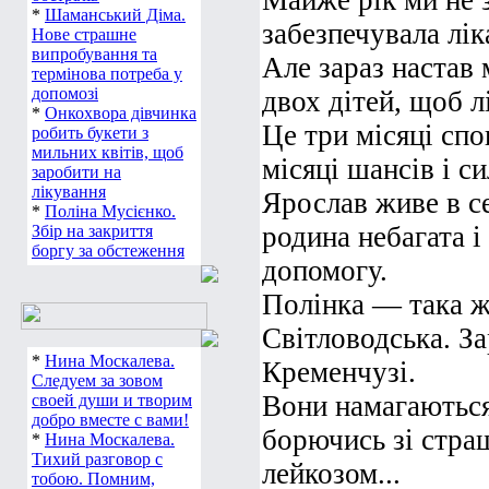
Майже рік ми не 
*
Шаманський Діма.
забезпечувала лік
Нове страшне
випробування та
Але зараз настав
термінова потреба у
допомозі
двох дітей, щоб л
*
Онкохвора дівчинка
Це три місяці спо
робить букети з
мильних квітів, щоб
місяці шансів і си
заробити на
лікування
Ярослав живе в с
*
Поліна Мусієнко.
родина небагата і
Збір на закриття
боргу за обстеження
допомогу.
Полінка — така ж 
Світловодська. З
*
Нина Москалева.
Кременчузі.
Следуем за зовом
Вони намагаються
своей души и творим
добро вместе с вами!
борючись зі стра
*
Нина Москалева.
Тихий разговор с
лейкозом...
тобою. Помним,