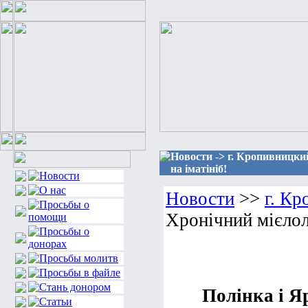
Новости -> г. Кропивницкий
на іматініб!
Новости
>>
г. К
Хронічний мієлоле
Полінка і Я