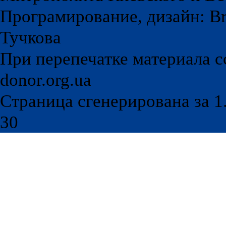
Програмирование, дизайн: Br
Тучкова
При перепечатке материала с
donor.org.ua
Страница сгенерирована за 1.
30