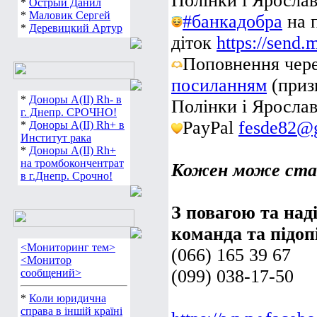
Полінки і Ярослав
*
Острый Данил
*
Маловик Сергей
#банкадобра
на 
*
Деревицкий Артур
діток
https://send
Поповнення чер
посиланням
(приз
*
Доноры А(ІІ) Rh- в
Полінки і Ярослав
г. Днепр. СРОЧНО!
PayPal
fesde82@
*
Доноры А(ІІ) Rh+ в
Институт рака
*
Доноры А(ІІ) Rh+
на тромбокончентрат
Кожен може стат
в г.Днепр. Срочно!
З повагою та над
команда та підо
<Мониторинг тем>
(066) 165 39 67
<Монитор
(099) 038-17-50
сообщений>
*
Коли юридична
справа в іншій країні