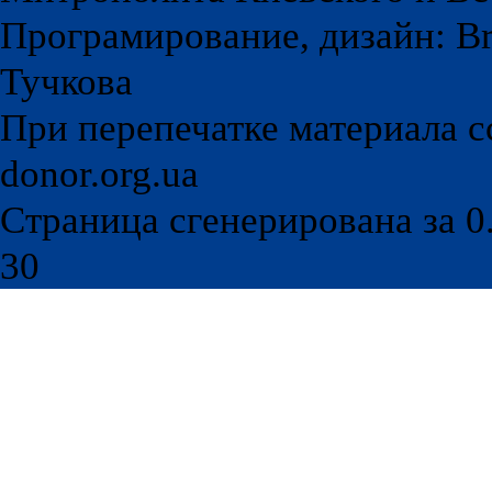
Програмирование, дизайн: Br
Тучкова
При перепечатке материала с
donor.org.ua
Страница сгенерирована за 0.
30