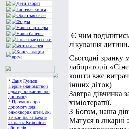
Є чим поділитись
лікування дитини
Сьогодні зранку 
лабораторії «Сіне
кошти вже витраче
*
Даня Луньов.
інших діток)
Перше знайомство і
одразу прохання про
Завтра дівчинка з
допомогу
хіміотерапії.
*
Прохання про
допомогу для
З Богом, наша ді
онкохворих дітей, які
з вікон палат бачать
Матуся в лікарні 
як палає Київ після
обстрілів