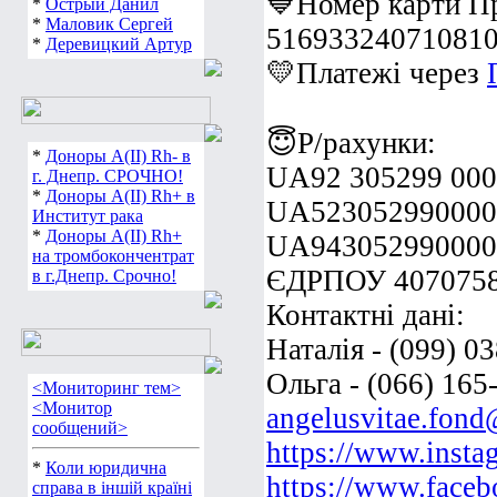
💙Номер карти Пр
*
Острый Данил
*
Маловик Сергей
51693324071081
*
Деревицкий Артур
💛Платежі через
😇Р/рахунки:
*
Доноры А(ІІ) Rh- в
UA92 305299 000
г. Днепр. СРОЧНО!
*
Доноры А(ІІ) Rh+ в
UA523052990000
Институт рака
*
Доноры А(ІІ) Rh+
UA943052990000
на тромбокончентрат
ЄДРПОУ 407075
в г.Днепр. Срочно!
Контактні дані:
Наталія - (099) 0
Ольга - (066) 165
<Мониторинг тем>
<Монитор
angelusvitae.fon
сообщений>
https://www.insta
*
Коли юридична
https://www.faceb
справа в іншій країні