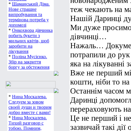
новонародженим 
*
Шаманський Діма.
теж чекають на м
Нове страшне
випробування та
Нашій Даринці д
термінова потреба у
допомозі
Ми дуже просимо 
*
Онкохвора дівчинка
дівчинці…
робить букети з
мильних квітів, щоб
Нажаль… Докумен
заробити на
лікування
потрапили до рук
*
Поліна Мусієнко.
Збір на закриття
яка на лікуванні 
боргу за обстеження
Вже не перший мі
кошти, ніби то н
Останнім часом м
*
Нина Москалева.
Даринці допомогл
Следуем за зовом
своей души и творим
перераховують на
добро вместе с вами!
Це не перший і н
*
Нина Москалева.
Тихий разговор с
зазвичай такі дії
тобою. Помним,