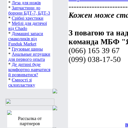
*
Леза для ножів
-----------------------
*
Запчастини до
борони БДТ-7, БДТ-3
Кожен може ста
*
Срібні хрестики
*
Меблі для дитячої
від Chado
З повагою та над
*
Домашні запаси
смаколиків від
команда МБФ "
Funduk Market
(066) 165 39 67
*
Грузовые шины
*
Анальные игрушки
(099) 038-17-50
для первого опыта
*
Де дитині буде
комфортно навчатися
й розвиватися?
*
Ємності зі
склопластику
Рассылка от
партнеров
В