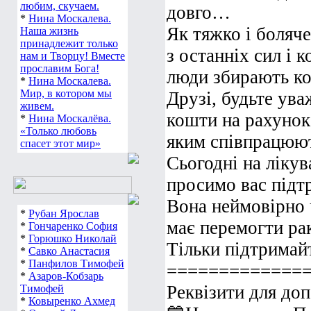
любим, скучаем.
довго…
*
Нина Москалева.
Як тяжко і боляче
Наша жизнь
принадлежит только
з останніх сил і 
нам и Творцу! Вместе
прославим Бога!
люди збирають ко
*
Нина Москалева.
Мир, в котором мы
Друзі, будьте ува
живем.
кошти на рахунок
*
Нина Москалёва.
«Только любовь
яким співпрацюют
спасет этот мир»
Сьогодні на лікув
просимо вас підт
Вона неймовірно ч
*
Рубан Ярослав
має перемогти ра
*
Гончаренко София
*
Горюшко Николай
Тільки підтримай
*
Савко Анастасия
*
Панфилов Тимофей
=============
*
Азаров-Кобзарь
Реквізити для до
Тимофей
*
Ковыренко Ахмед