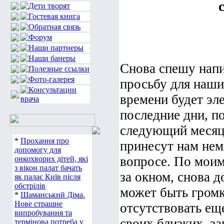
Снова спешу напи
просьбу для наши
времени будет эле
последние дни, по
следующий месяц,
*
Прохання про
принесут нам нем
допомогу для
вопросе. По мои
онкохворих дітей, які
з вікон палат бачать
за окном, снова д
як палає Київ після
обстрілів
может быть громк
*
Шаманський Діма.
Нове страшне
отсутствовать еще
випробування та
своих близких, з
термінова потреба у