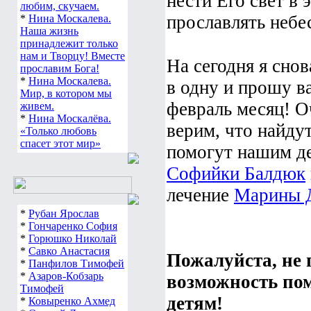
нести Его свет в
любим, скучаем.
прославлять небе
*
Нина Москалева.
Наша жизнь
принадлежит только
нам и Творцу! Вместе
На сегодня я сно
прославим Бога!
*
Нина Москалева.
в одну и прошу в
Мир, в котором мы
февраль месяц! О
живем.
*
Нина Москалёва.
верим, что найду
«Только любовь
спасет этот мир»
помогут нашим де
Софийки Балдюк
лечение
Марины 
*
Рубан Ярослав
*
Гончаренко София
*
Горюшко Николай
*
Савко Анастасия
Пожалуйста, не 
*
Панфилов Тимофей
*
Азаров-Кобзарь
возможность по
Тимофей
детям!
*
Ковыренко Ахмед