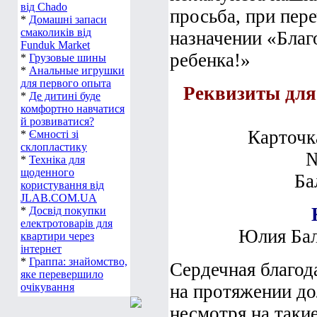
від Chado
просьба, при пер
*
Домашні запаси
смаколиків від
назначении «Благ
Funduk Market
ребенка!»
*
Грузовые шины
*
Анальные игрушки
для первого опыта
Реквизиты дл
*
Де дитині буде
комфортно навчатися
й розвиватися?
Карточк
*
Ємності зі
склопластику
№
*
Техніка для
щоденного
Ба
користування від
JLAB.COM.UA
*
Досвід покупки
електротоварів для
Юлия Ба
квартири через
інтернет
*
Граппа: знайомство,
Сердечная благо
яке перевершило
очікування
на протяжении до
несмотря на таки