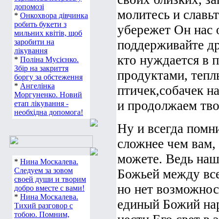
допомозі
молитесь и славьт
*
Онкохвора дівчинка
робить букети з
убережет Он нас о
мильних квітів, щоб
заробити на
поддерживайте др
лікування
кто нуждается в 
*
Поліна Мусієнко.
Збір на закриття
продуктами, тепл
боргу за обстеження
*
Ангелінка
птичек,собачек н
Моргуненко. Новий
и продолжаем тво
етап лікування -
необхідна допомога!
Ну и всегда помни
сложнее чем вам,
можете. Ведь наша
*
Нина Москалева.
Следуем за зовом
Божьей между все
своей души и творим
но нет возможност
добро вместе с вами!
*
Нина Москалева.
единый Божий нар
Тихий разговор с
тобою. Помним,