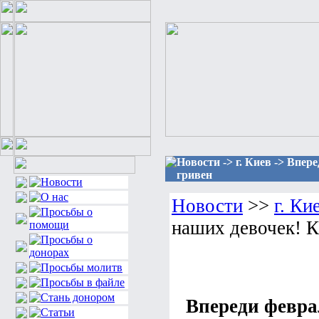
Новости -> г. Киев -> Впер
гривен
Новости
>>
г. Ки
наших девочек! К
Впереди февра