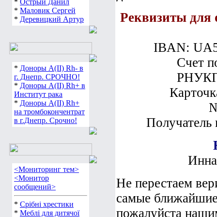
*
Острый Данил
*
Маловик Сергей
Реквизиты для
*
Деревицкий Артур
IBAN: UA5
Счет п
*
Доноры А(ІІ) Rh- в
РНУКП
г. Днепр. СРОЧНО!
*
Доноры А(ІІ) Rh+ в
Карточк
Институт рака
*
Доноры А(ІІ) Rh+
№
на тромбокончентрат
Получатель 
в г.Днепр. Срочно!
Инн
<Мониторинг тем>
<Монитор
Не перестаем вери
сообщений>
самые ближайшие
*
Срібні хрестики
пожалуйста нашим
*
Меблі для дитячої