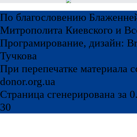
По благословению Блаженне
Митрополита Киевского и Вс
Програмирование, дизайн: Br
Тучкова
При перепечатке материала с
donor.org.ua
Страница сгенерирована за 0.
30