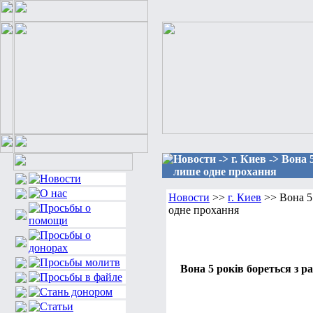
Новости -> г. Киев -> Вона 
лише одне прохання
Новости
>>
г. Киев
>> Вона 5 
одне прохання
Вона 5 років бореться з 