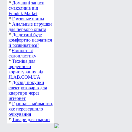
*
Домашні запаси
смаколиків від
Funduk Market
*
Грузовые шины
*
Анальные игрушки
для первого опыта
*
Де дитині буде
комфортно навчатися
й розвиватися?
*
Ємності зі
склопластику
*
Техніка для
щоденного
користування від
JLAB.COM.UA
*
Досвід покупки
електротоварів для
квартири через
інтернет
*
Граппа: знайомство,
яке перевершило
очікування
*
Товари для тварин