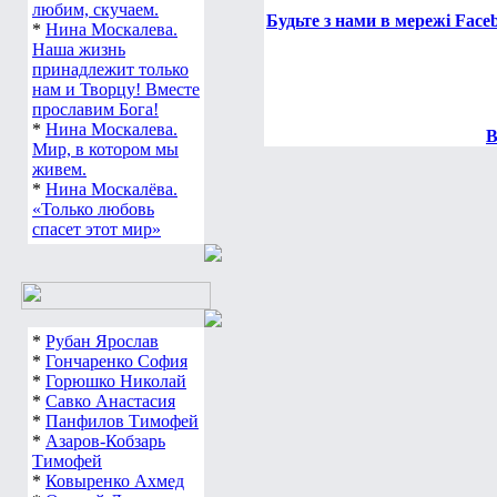
любим, скучаем.
Будьте з нами в мережі Face
*
Нина Москалева.
Наша жизнь
принадлежит только
нам и Творцу! Вместе
прославим Бога!
*
Нина Москалева.
В
Мир, в котором мы
живем.
*
Нина Москалёва.
«Только любовь
спасет этот мир»
*
Рубан Ярослав
*
Гончаренко София
*
Горюшко Николай
*
Савко Анастасия
*
Панфилов Тимофей
*
Азаров-Кобзарь
Тимофей
*
Ковыренко Ахмед