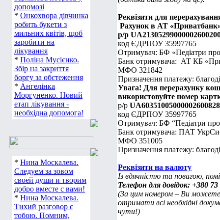
допомозі
*
Онкохвора дівчинка
Реквізити для перерахуванн
робить букети з
Рахунок в АТ «Приватбанк
мильних квітів, щоб
р/р UA2130529900000260020
заробити на
код ЄДРПОУ 35997765
лікування
Отримувач: БФ «Педіатри про
*
Поліна Мусієнко.
Банк отримувача: АТ КБ «Пр
Збір на закриття
МФО 321842
боргу за обстеження
Призначення платежу: благод
*
Ангелінка
Увага! Для перерахунку кош
Моргуненко. Новий
використовуйте номер картки
етап лікування -
р/р
UA60351005000002600828
необхідна допомога!
код ЄДРПОУ 35997765
Отримувач: БФ “Педіатри про
Банк отримувача: ПАТ УкрСи
МФО 351005
Призначення платежу: благод
*
Нина Москалева.
Реквізити на валюту
Следуем за зовом
Із вдячністю та повагою, по
своей души и творим
Телефон для довідок: +380 73 
добро вместе с вами!
(За цим номером – Ви можете 
*
Нина Москалева.
отримати всі необхідні докум
Тихий разговор с
чути!)
тобою. Помним,