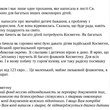
аком і має лише одне прохання, яке написала в листі Св.
воно для багатьох інших онкохворих дітей.
і написати про звичайні дитячі бажання, а проблему з
орослим. Але вона відмовилась. Сказала, що буде рада, навіть
ену подарують на свято.
же бачить як багато дітей потребують Космеген. Як багатьох
а бачила як соромно мені було давати дітям індійський Космеген,
ейський оригінальний препарат.
Миколая окремо. Зі сльозами і дитячою вірою в диво. Я мрію, що
Світланку і вручить їй багато флаконів Космегену. Для всіх
ею. І я знову побачу ту сором’язливу, але таку радісну посмішку
є від 123 євро… Це маленький, майже ляльковий флакончик, в
арат.
смегену
ий фонд несемо відповідальність за перевірку документів тих,
помогою та безпосередньо спілкуємось з лікарями онкохворих
 копії документів кожного підопічного. І якщо Вам потрібні
 Вам копії виписок з лікарні, де підтверджується діагноз дитини