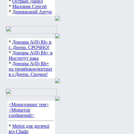
*
Острый Данил
*
Маловик Сергей
*
Деревицкий Артур
*
Доноры А(ІІ) Rh- в
г. Днепр. СРОЧНО!
*
Доноры А(ІІ) Rh+ в
Институт рака
*
Доноры А(ІІ) Rh+
на тромбокончентрат
в г.Днепр. Срочно!
<Мониторинг тем>
<Монитор
сообщений>
*
Меблі для дитячої
від Chado