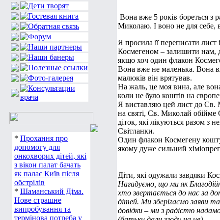
Вона вже 5 років бореться з р
Миколаю. І воно не для себе, 
Я просила її переписати лист 
Космегеном – залишити нам, д
якщо хоч один флакон Космег
Вона вже не маленька. Вона в
малюків він врятував.
На жаль, це моя вина, але вон
коли не було коштів на європ
Я виставляю цей лист до Св. 
на святі, Св. Миколай обійме 
діток, які лікуються разом з н
Світланки.
*
Прохання про
Один флакон Космегену кошту
допомогу для
якому дуже сильний хіміопреп
онкохворих дітей, які
з вікон палат бачать
як палає Київ після
Діти, які одужали завдяки Ко
обстрілів
Нагадуємо, що ми як Благодійн
*
Шаманський Діма.
хто звертається до нас за до
Нове страшне
дітей. Ми зберігаємо заяви та
випробування та
довідки – ми з радістю надамо
термінова потреба у
(батьки дали згоду на це).