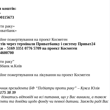
я коштів:
»
00115673
ти раку»
иватбанк»
ійне пожертвування на проект Космеген
тів через термінали Приватбанку і систему Приват24
 – 5169 3351 0776 5709 на проект Космеген
4600
700
ти раку”
ббанк м.Київ
ійне пожертвування на лікування на проект Космеген
мічник президента БФ “Педіатри проти раку” – Кукса Юлія
175 38 39
дізнатись відповіді на всі питання, що у Вас виникли, а також
енти та довідки щодо фонду чи певної дитини. Завжди раді Вас