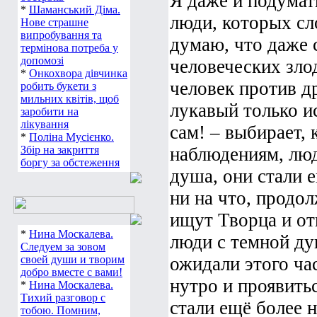
Я даже и подумат
*
Шаманський Діма.
люди, которых с
Нове страшне
випробування та
думаю, что даже с
термінова потреба у
допомозі
человеческих злод
*
Онкохвора дівчинка
человек против др
робить букети з
мильних квітів, щоб
лукавый только и
заробити на
лікування
сам! – выбирает,
*
Поліна Мусієнко.
Збір на закриття
наблюдениям, люд
боргу за обстеження
душа, они стали е
ни на что, продо
ищут Творца и от
*
Нина Москалева.
люди с темной ду
Следуем за зовом
своей души и творим
ожидали этого ча
добро вместе с вами!
нутро и проявитьс
*
Нина Москалева.
Тихий разговор с
стали ещё более н
тобою. Помним,