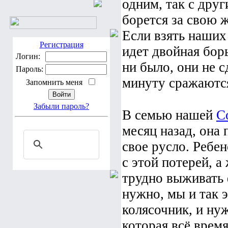
одним, так с дру
борется за свою 
Если взять наших
Регистрация
идет двойная бор
Логин:
ни было, они не 
Пароль:
минуту сражаются
Запомнить меня
Забыли пароль?
В семью нашей
С
месяц назад, она 
свое русло. Ребен
с этой потерей, а
трудно выживать 
нужно, мы и так 
колясочник, и ну
которая всё время