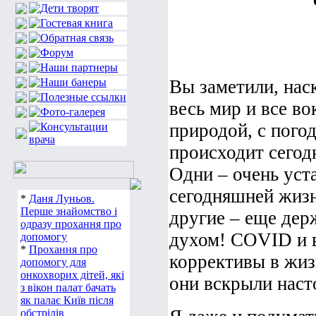
Вы заметили, нас
весь мир и все во
природой, с погод
происходит сегод
Одни – очень уст
сегодняшней жизн
*
Даня Луньов.
Перше знайомство і
другие – еще дер
одразу прохання про
духом! COVID и в
допомогу
*
Прохання про
коррективы в жизн
допомогу для
онкохворих дітей, які
они вскрыли нас
з вікон палат бачать
як палає Київ після
обстрілів