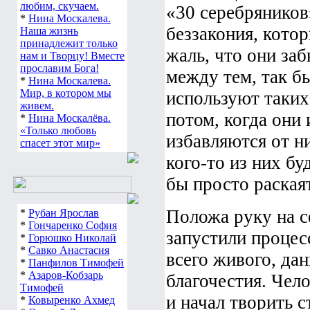
любим, скучаем.
«30 серебряников
*
Нина Москалева.
беззакония, кото
Наша жизнь
принадлежит только
жаль, что они заб
нам и Творцу! Вместе
прославим Бога!
между тем, так б
*
Нина Москалева.
Мир, в котором мы
используют таких
живем.
потом, когда они
*
Нина Москалёва.
«Только любовь
избавляются от ни
спасет этот мир»
кого-то из них бу
бы просто раскаят
Положа руку на с
*
Рубан Ярослав
*
Гончаренко София
запустили процес
*
Горюшко Николай
*
Савко Анастасия
всего живого, да
*
Панфилов Тимофей
*
Азаров-Кобзарь
благочестия. Чел
Тимофей
и начал творить 
*
Ковыренко Ахмед