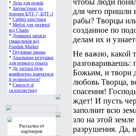
чтобы люди понял
*
Леза для ножів
*
Запчастини до
для чего пришли 
борони БДТ-7, БДТ-3
рабы? Творцы ил
*
Срібні хрестики
*
Меблі для дитячої
созданное по под
від Chado
*
Домашні запаси
делам их и узнаете
смаколиків від
Funduk Market
Не важно, какой 
*
Грузовые шины
*
Анальные игрушки
разговариваешь: 
для первого опыта
*
Де дитині буде
Божьим, и твори 
комфортно навчатися
й розвиватися?
любовь Творца, в
*
Ємності зі
спасения! Господь
склопластику
ждет! И пусть че
заполнит всю зем
зло на этой земле
Рассылка от
разрушения. Да, в
партнеров