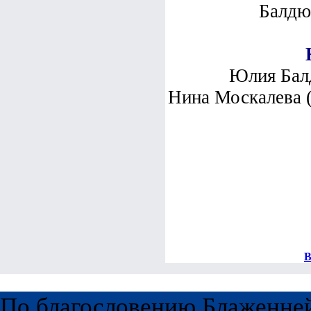
Балдю
Юлия Бал
Нина Москалева 
В
По благословению Блаженне