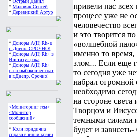
*
Острый Данил
привели нас всех 
*
Маловик Сергей
*
Деревицкий Артур
процесс уже не о
человечество все
и это творится по
«волшебной палоч
*
Доноры А(ІІ) Rh- в
г. Днепр. СРОЧНО!
именно то время,
*
Доноры А(ІІ) Rh+ в
Институт рака
злом... Если еще 
*
Доноры А(ІІ) Rh+
на тромбокончентрат
то сегодня уже н
в г.Днепр. Срочно!
набрал огромной 
необходимо сегод
на стороне света 
<Мониторинг тем>
Творцом и Иисусо
<Монитор
сообщений>
темными силами и
будет и зависеть-
*
Коли юридична
справа в іншій країні