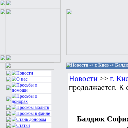
Новости -> г. Киев -> Бал
Новости
>>
г. Ки
продолжается. К 
Балдюк София