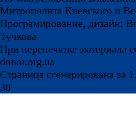
Митрополита Киевского и Вс
Програмирование, дизайн: Br
Тучкова
При перепечатке материала с
donor.org.ua
Страница сгенерирована за 1.
30