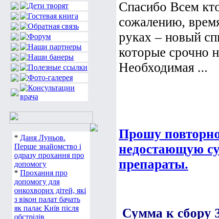
Спасибо Всем кт
сожалению, время 
руках – новый сп
которые срочно 
Необходимая ...
Прошу повторно
*
Даня Луньов.
недостающую су
Перше знайомство і
одразу прохання про
препараты.
допомогу
*
Прохання про
допомогу для
онкохворих дітей, які
з вікон палат бачать
як палає Київ після
Сумма к сбору 3
обстрілів