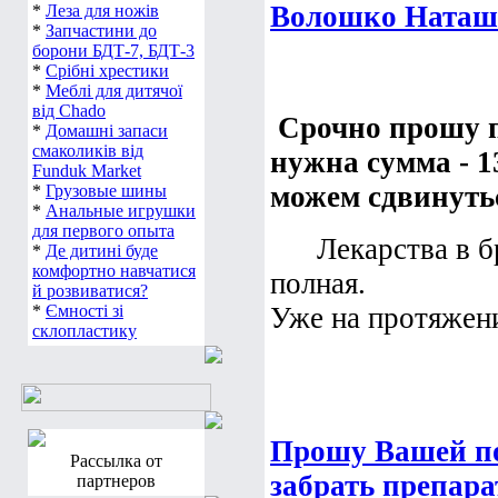
Волошко Наташа
*
Леза для ножів
*
Запчастини до
борони БДТ-7, БДТ-3
*
Срібні хрестики
*
Меблі для дитячої
від Chado
Срочно прошу п
*
Домашні запаси
смаколиків від
нужна сумма - 1
Funduk Market
можем сдвинутьс
*
Грузовые шины
*
Анальные игрушки
для первого опыта
Лекарства в брон
*
Де дитині буде
комфортно навчатися
полная.
й розвиватися?
*
Ємності зі
Уже на протяжени
склопластику
Прошу Вашей п
Рассылка от
забрать препара
партнеров