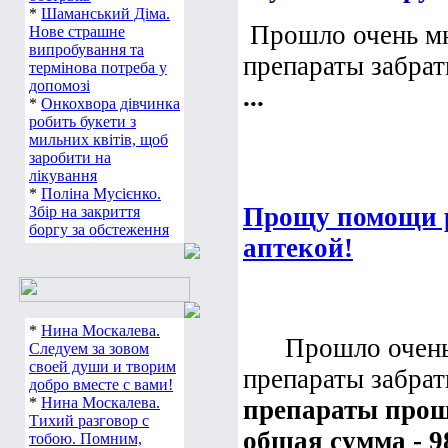
*
Шаманський Діма.
Прошло очень мн
Нове страшне
випробування та
препараты забрат
термінова потреба у
допомозі
...
*
Онкохвора дівчинка
робить букети з
мильних квітів, щоб
заробити на
лікування
*
Поліна Мусієнко.
Прощу помощи р
Збір на закриття
боргу за обстеження
аптекой!
*
Нина Москалева.
Прошло очень м
Следуем за зовом
своей души и творим
препараты забрат
добро вместе с вами!
*
Нина Москалева.
препараты прош
Тихий разговор с
общая сумма - 9
тобою. Помним,