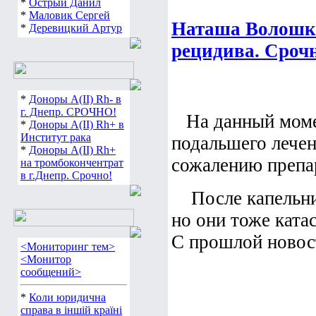
*
Острый Данил
*
Маловик Сергей
Наташа Волошко
*
Деревицкий Артур
рецидива. Сроч
*
Доноры А(ІІ) Rh- в
г. Днепр. СРОЧНО!
На данный моме
*
Доноры А(ІІ) Rh+ в
Институт рака
подальшего лечен
*
Доноры А(ІІ) Rh+
сожалению препар
на тромбокончентрат
в г.Днепр. Срочно!
После капельниц 
но они тоже ката
С прошлой новост
<Мониторинг тем>
<Монитор
сообщений>
*
Коли юридична
справа в іншій країні