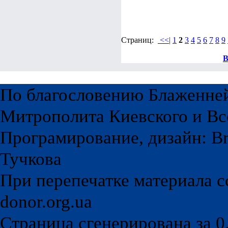
Страниц:
<<|
1
2
3
4
5
6
7
8
9
В
По благословению Блаженне
Митрополита Киевского и Вс
Програмирование, дизайн: Br
Тучкова
При перепечатке материала с
donor.org.ua
Страница сгенерирована за 0.