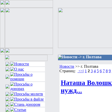
Новости -> г. Полтава
Новости
>> г. Полтава
Страниц:
<<|
1
2
3
4
5
6
7
8
9
Наташа Волошк
нужд...