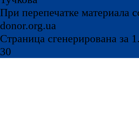
При перепечатке материала с
donor.org.ua
Страница сгенерирована за 1.
30