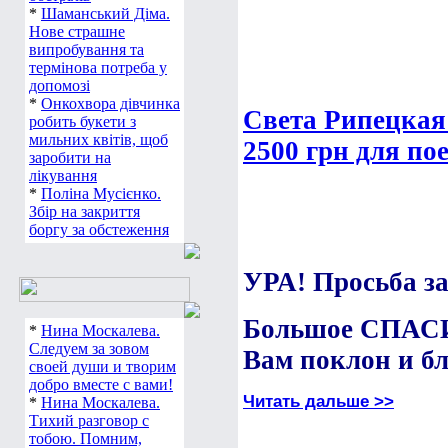
*
Шаманський Діма.
Нове страшне
випробування та
термінова потреба у
допомозі
*
Онкохвора дівчинка
Света Рипецкая
робить букети з
мильних квітів, щоб
2500 грн для по
заробити на
лікування
*
Поліна Мусієнко.
Збір на закриття
боргу за обстеження
УРА! Просьба з
Большое СПАСИ
*
Нина Москалева.
Следуем за зовом
Вам поклон и бл
своей души и творим
добро вместе с вами!
Читать дальше >>
*
Нина Москалева.
Тихий разговор с
тобою. Помним,