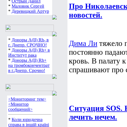
*
Острый Данил
Про Николаевск
*
Маловик Сергей
*
Деревицкий Артур
новостей.
*
Доноры А(ІІ) Rh- в
Дима Ли
тяжело п
г. Днепр. СРОЧНО!
*
Доноры А(ІІ) Rh+ в
постоянно падают
Институт рака
кровь. В палату 
*
Доноры А(ІІ) Rh+
на тромбокончентрат
спрашивают про с
в г.Днепр. Срочно!
<Мониторинг тем>
<Монитор
Ситуация SOS.
сообщений>
лечить нечем.
*
Коли юридична
справа в іншій країні