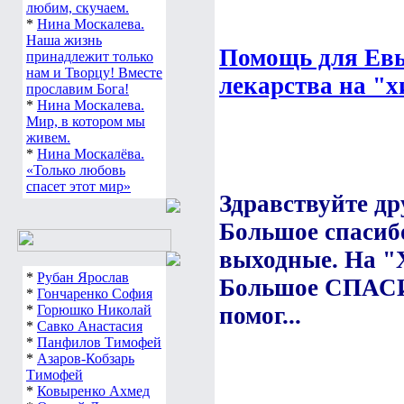
любим, скучаем.
*
Нина Москалева.
Наша жизнь
Помощь для Ев
принадлежит только
нам и Творцу! Вместе
лекарства на "х
прославим Бога!
*
Нина Москалева.
Мир, в котором мы
живем.
*
Нина Москалёва.
«Только любовь
спасет этот мир»
Здравствуйте др
Большое спасибо
выходные. На 
*
Рубан Ярослав
Большое СПА
*
Гончаренко София
*
Горюшко Николай
помог...
*
Савко Анастасия
*
Панфилов Тимофей
*
Азаров-Кобзарь
Тимофей
*
Ковыренко Ахмед