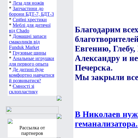
*
Леза для ножів
*
Запчастини до
борони БДТ-7, БДТ-3
*
Срібні хрестики
*
Меблі для дитячої
Благодарим все
від Chado
*
Домашні запаси
благотворителе
смаколиків від
Евгению, Глебу, 
Funduk Market
*
Грузовые шины
Александру и н
*
Анальные игрушки
для первого опыта
Печерска.
*
Де дитині буде
комфортно навчатися
Мы закрыли все 
й розвиватися?
*
Ємності зі
склопластику
В Николаев нуж
геманализатора.
Рассылка от
партнеров