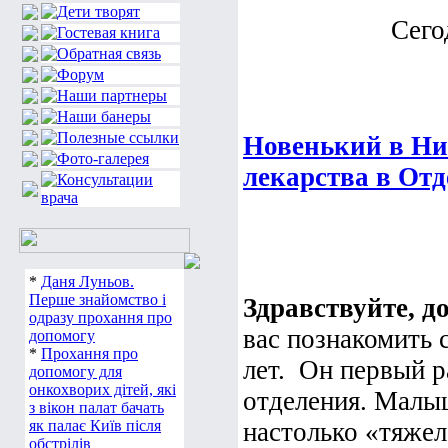
Сего
Новенький в Ник
лекарства в Отд
*
Даня Луньов.
Перше знайомство і
Здравствуйте, д
одразу прохання про
вас познакомить 
допомогу
*
Прохання про
лет. Он первый р
допомогу для
онкохворих дітей, які
отделения. Малыш
з вікон палат бачать
як палає Київ після
настолько «тяжел
обстрілів