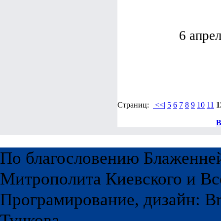
6 апре
Страниц:
<<|
5
6
7
8
9
10
11
1
В
По благословению Блаженне
Митрополита Киевского и Вс
Програмирование, дизайн: Br
Тучкова