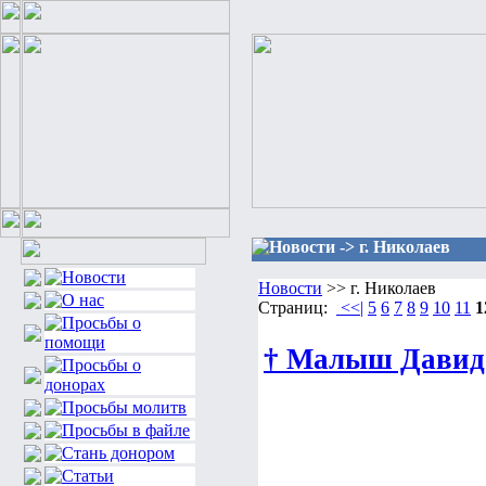
Новости -> г. Николаев
Новости
>> г. Николаев
Страниц:
<<|
5
6
7
8
9
10
11
1
† Малыш Давид с