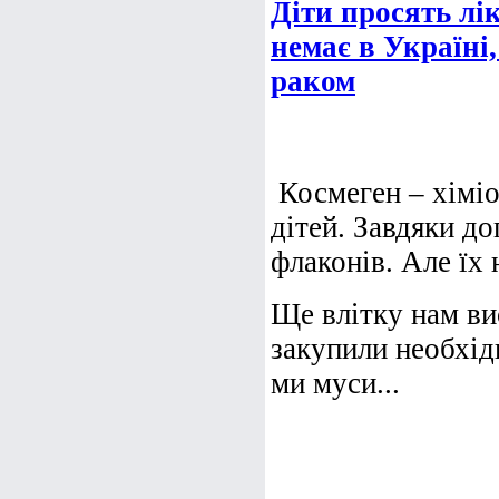
Діти просять лі
немає в Україні
раком
Космеген – хіміо
дітей. Завдяки д
флаконів. Але їх 
Ще влітку нам ви
закупили необхідн
ми муси...