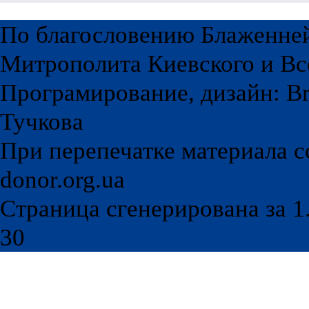
По благословению Блаженне
Митрополита Киевского и Вс
Програмирование, дизайн: Br
Тучкова
При перепечатке материала с
donor.org.ua
Страница сгенерирована за 1.
30