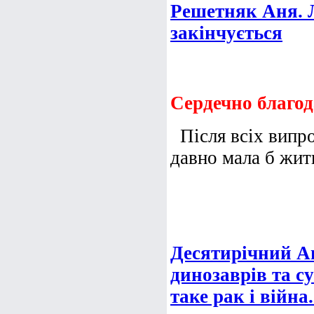
Решетняк Аня. Л
закінчується
Сердечно благод
Після всіх випро
давно мала б жити
Десятирічний Ан
динозаврів та суз
таке рак і війн