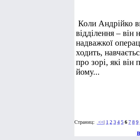
Коли Андрійко в
відділення – він 
надважкої операці
ходить, навчаєтьс
про зорі, які він
йому...
Страниц:
<<|
1
2
3
4
5
6
7
8
9
В