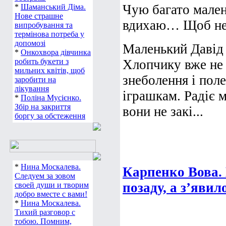
Чую багато мален
*
Шаманський Діма.
Нове страшне
вдихаю… Щоб не 
випробування та
термінова потреба у
допомозі
Маленький Давід 
*
Онкохвора дівчинка
робить букети з
Хлопчику вже не
мильних квітів, щоб
знеболення і поле
заробити на
лікування
іграшкам. Радіє 
*
Поліна Мусієнко.
Збір на закриття
вони не закі...
боргу за обстеження
*
Нина Москалева.
Карпенко Вова. 
Следуем за зовом
позаду, а з’явил
своей души и творим
добро вместе с вами!
*
Нина Москалева.
Тихий разговор с
тобою. Помним,