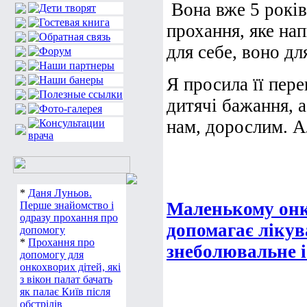
Вона вже 5 років
прохання, яке нап
для себе, воно дл
Я просила її пере
дитячі бажання, 
нам, дорослим. Ал
*
Даня Луньов.
Маленькому онк
Перше знайомство і
одразу прохання про
допомагає лікув
допомогу
*
Прохання про
знеболювальне і
допомогу для
онкохворих дітей, які
з вікон палат бачать
як палає Київ після
обстрілів