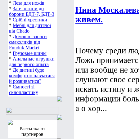
*
Леза для ножів
Нина Москалева
*
Запчастини до
борони БДТ-7, БДТ-3
живем.
*
Срібні хрестики
*
Меблі для дитячої
від Chado
*
Домашні запаси
смаколиків від
Funduk Market
Почему среди люд
*
Грузовые шины
Ложь принимается
*
Анальные игрушки
для первого опыта
или вообще не хо
*
Де дитині буде
комфортно навчатися
слушают свое сер
й розвиватися?
*
Ємності зі
искать истину и 
склопластику
информации боль
а о хор...
Рассылка от
партнеров