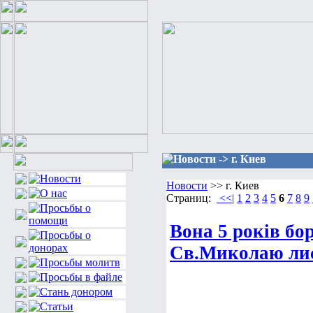
Новости -> г. Киев
Новости
>> г. Киев
Страниц:
<<|
1
2
3
4
5
6
7
8
9
Вона 5 років бо
Св.Миколаю лист