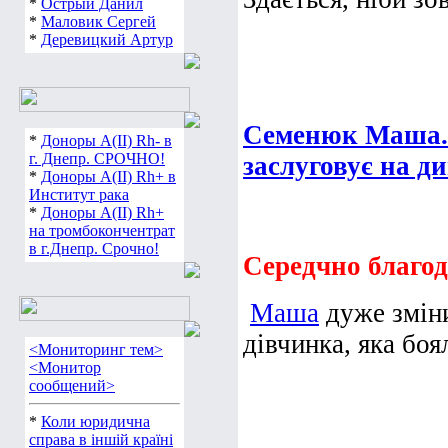
*
Острый Данил
*
Маловик Сергей
*
Деревицкий Артур
Семенюк Маша. 
*
Доноры А(ІІ) Rh- в
г. Днепр. СРОЧНО!
заслуговує на д
*
Доноры А(ІІ) Rh+ в
Институт рака
*
Доноры А(ІІ) Rh+
на тромбокончентрат
в г.Днепр. Срочно!
Середчно благод
Маша
дуже зміни
дівчинка, яка боял
<Мониторинг тем>
<Монитор
сообщений>
*
Коли юридична
справа в іншій країні