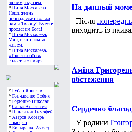
любим, скучаем.
На данный момен
*
Нина Москалева.
Наша жизнь
принадлежит только
Після
попереднь
нам и Творцу! Вместе
виходить із найва
прославим Бога!
*
Нина Москалева.
Мир, в котором мы
живем.
*
Нина Москалёва.
«Только любовь
спасет этот мир»
Аміна Григорен
обстеження
*
Рубан Ярослав
*
Гончаренко София
*
Горюшко Николай
*
Савко Анастасия
Сердечно благод
*
Панфилов Тимофей
*
Азаров-Кобзарь
У родини
Григо
Тимофей
*
Ковыренко Ахмед
Здається, ніби зо