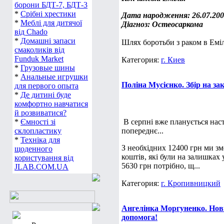
борони БДТ-7, БДТ-3
*
Срібні хрестики
Дата народження: 26.07.20
*
Меблі для дитячої
Діагноз: Остеосаркома
від Chado
*
Домашні запаси
Шлях боротьби з раком в Емілі
смаколиків від
Funduk Market
Категория:
г. Киев
*
Грузовые шины
*
Анальные игрушки
Поліна Мусієнко. Збір на за
для первого опыта
*
Де дитині буде
комфортно навчатися
й розвиватися?
*
Ємності зі
В серпні вже планується наст
склопластику
попереднє...
*
Техніка для
З необхідних 12400 грн ми зм
щоденного
коштів, які були на залишках 
користування від
5630 грн потрібно, щ...
JLAB.COM.UA
Категория:
г. Кропивницкий
Ангелінка Моргуненко. Нови
допомога!