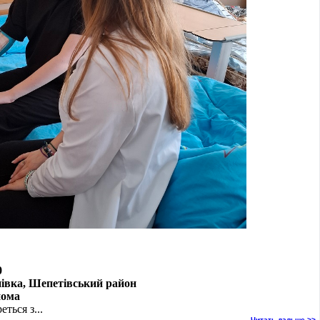
0
нівка, Шепетівський район
нома
еться з...
Читать дальше >>