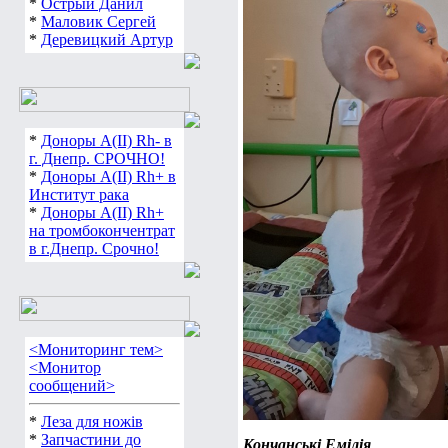
*
Острый Данил
*
Маловик Сергей
*
Деревицкий Артур
*
Доноры А(ІІ) Rh- в
г. Днепр. СРОЧНО!
*
Доноры А(ІІ) Rh+ в
Институт рака
*
Доноры А(ІІ) Rh+
на тромбокончентрат
в г.Днепр. Срочно!
<Мониторинг тем>
<Монитор
сообщений>
*
Леза для ножів
*
Запчастини до
Кончанські Емілія