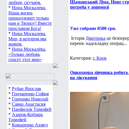
Шаманський Діма. Нове стр
любим, скучаем.
потреба у допомозі
*
Нина Москалева.
Наша жизнь
принадлежит только
нам и Творцу! Вместе
прославим Бога!
Уже собрано 8500 грн.
*
Нина Москалева.
Історія
Дмитрика
це безперер
Мир, в котором мы
переніс надскладну операц...
живем.
*
Нина Москалёва.
«Только любовь
Категория:
г. Киев
спасет этот мир»
Онкохвора дівчинка робить 
на лікування
*
Рубан Ярослав
*
Гончаренко София
*
Горюшко Николай
*
Савко Анастасия
*
Панфилов Тимофей
*
Азаров-Кобзарь
Тимофей
*
Ковыренко Ахмед