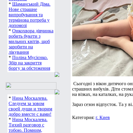
*
Шаманський Діма.
Нове страшне
випробування та
термінова потреба у
допомозі
*
Онкохвора дівчинка
робить букети з
мильних квітів, щоб
заробити на
лікування
*
Поліна Мусієнко.
Збір на закриття
боргу за обстеження
Сьогодні з вікон дитячого он
страшних вибухів. Діти стом
на візках, на каталках, на рук
*
Нина Москалева.
Следуем за зовом
Зараз сезон відпусток. Та у ві.
своей души и творим
добро вместе с вами!
Категория:
г. Киев
*
Нина Москалева.
Тихий разговор с
тобою. Помним,