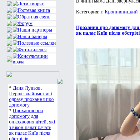
В липні мама Дані звернулася 
Категория:
г. Кропивницкий
Прохання про допомогу для о
як палає Київ після обстріл
*
Даня Луньов.
Перше знайомство і
одразу прохання про
допомогу
*
Прохання про
допомогу для
онкохворих дітей, які
з вікон палат бачать
як палає Київ після
обстрілів