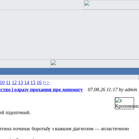
10
11
12
13
14
15
16
|>>
тво і одразу прохання про допомогу
07.08.26 11:17 by admin
й підопічний.
 дитина починає боротьбу з важким діагнозом — апластичною