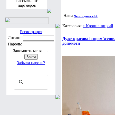
Рассылка от
партнеров
Наша
Читать дальше >>
Категория:
г. Кропивницкий
Регистрация
Логин:
Дуже красива і сором’язлив
допомоги
Пароль:
Запомнить меня
Забыли пароль?