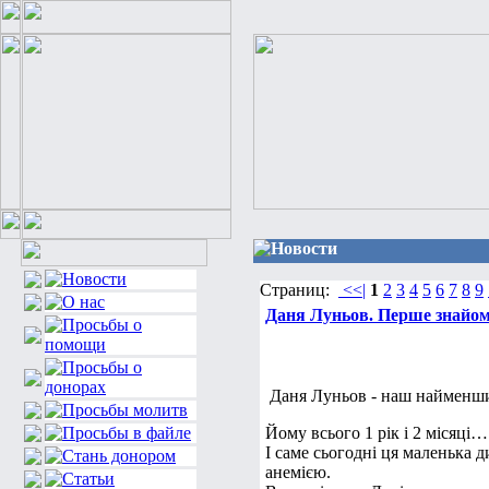
Новости
Страниц:
<<|
1
2
3
4
5
6
7
8
9
Даня Луньов. Перше знайомс
Даня Луньов - наш найменши
Йому всього 1 рік і 2 місяці…
І саме сьогодні ця маленька
анемією.