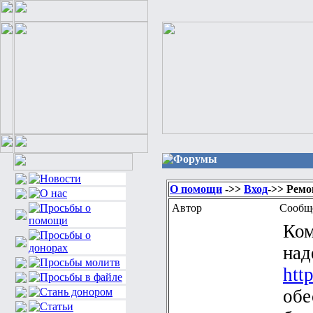
Форумы
О помощи
->>
Вход
->> Ремо
Автор
Сообщ
Ком
над
htt
обе