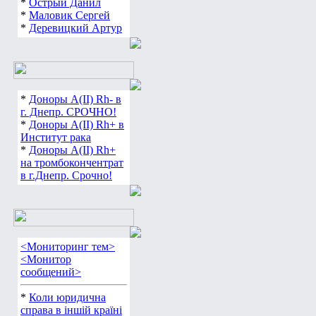
*
Острый Данил
*
Маловик Сергей
*
Деревицкий Артур
*
Доноры А(ІІ) Rh- в
г. Днепр. СРОЧНО!
*
Доноры А(ІІ) Rh+ в
Институт рака
*
Доноры А(ІІ) Rh+
на тромбокончентрат
в г.Днепр. Срочно!
<Мониторинг тем>
<Монитор
сообщений>
*
Коли юридична
справа в іншій країні