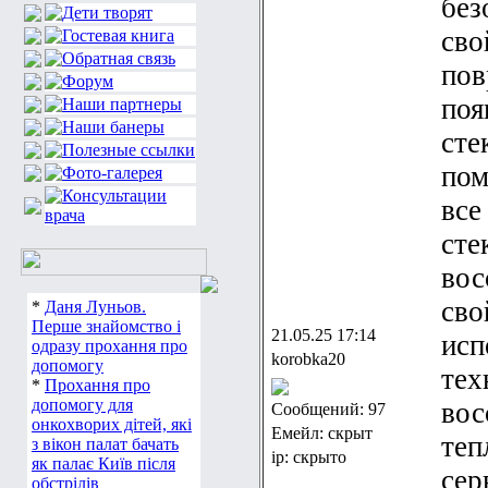
без
сво
пов
поя
сте
пом
все
сте
вос
сво
*
Даня Луньов.
Перше знайомство і
21.05.25 17:14
исп
одразу прохання про
korobka20
допомогу
тех
*
Прохання про
допомогу для
вос
Сообщений: 97
онкохворих дітей, які
Емейл: скрыт
теп
з вікон палат бачать
ip: скрыто
як палає Київ після
сер
обстрілів