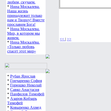
любим, скучаем.
*
Нина Москалева.
Наша жизнь
принадлежит только
нам и Творцу! Вместе
прославим Бога!
*
Нина Москалева.
Мир, в котором мы
живем.
<<
|
>>
*
Нина Москалёва.
«Только любовь
спасет этот мир»
*
Рубан Ярослав
*
Гончаренко София
*
Горюшко Николай
*
Савко Анастасия
*
Панфилов Тимофей
*
Азаров-Кобзарь
Тимофей
*
Ковыренко Ахмед