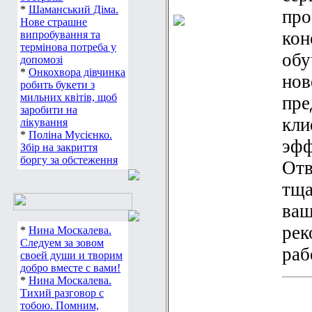
*
Шаманський Діма.
про
Нове страшне
кон
випробування та
термінова потреба у
обу
допомозі
*
Онкохвора дівчинка
нов
робить букети з
мильних квітів, щоб
пре
заробити на
кли
лікування
*
Поліна Мусієнко.
эфф
Збір на закриття
боргу за обстеження
Отв
тща
ваш
рек
*
Нина Москалева.
Следуем за зовом
раб
своей души и творим
добро вместе с вами!
*
Нина Москалева.
Тихий разговор с
тобою. Помним,