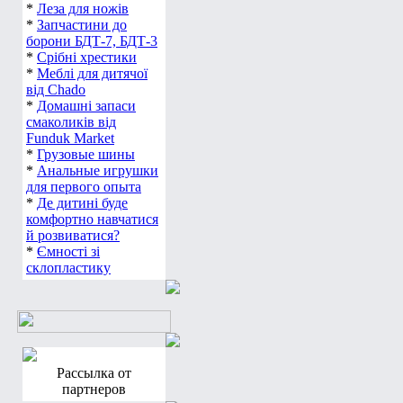
*
Леза для ножів
*
Запчастини до
борони БДТ-7, БДТ-3
*
Срібні хрестики
*
Меблі для дитячої
від Chado
*
Домашні запаси
смаколиків від
Funduk Market
*
Грузовые шины
*
Анальные игрушки
для первого опыта
*
Де дитині буде
комфортно навчатися
й розвиватися?
*
Ємності зі
склопластику
Рассылка от
партнеров