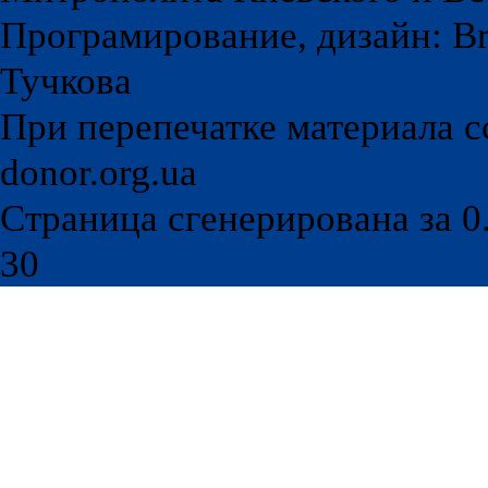
Програмирование, дизайн: Br
Тучкова
При перепечатке материала с
donor.org.ua
Страница сгенерирована за 0.
30