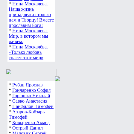
любим, скучаем.
*
Нина Москалева.
Наша жизнь
принадлежит только
нам и Творцу! Вместе
прославим Бога!
*
Нина Москалева.
Мир, в котором мы
живем.
*
Нина Москалёва.
«Только любовь
спасет этот мир»
*
Рубан Ярослав
*
Гончаренко София
*
Горюшко Николай
*
Савко Анастасия
*
Панфилов Тимофей
*
Азаров-Кобзарь
Тимофей
*
Ковыренко Ахмед