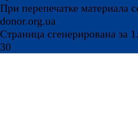
Програмирование, дизайн: Br
Тучкова
При перепечатке материала с
donor.org.ua
Страница сгенерирована за 1.
30