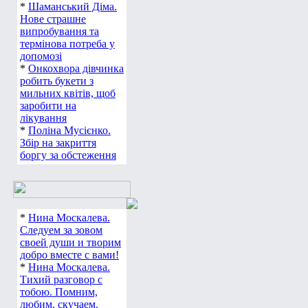
*
Шаманський Діма.
Нове страшне
випробування та
термінова потреба у
допомозі
*
Онкохвора дівчинка
робить букети з
мильних квітів, щоб
заробити на
лікування
*
Поліна Мусієнко.
Збір на закриття
боргу за обстеження
*
Нина Москалева.
Следуем за зовом
своей души и творим
добро вместе с вами!
*
Нина Москалева.
Тихий разговор с
тобою. Помним,