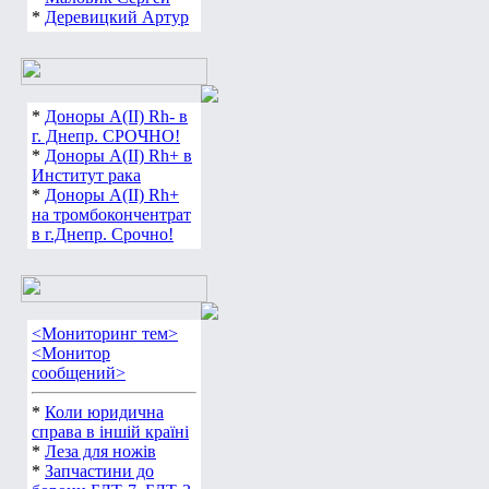
*
Острый Данил
*
Маловик Сергей
*
Деревицкий Артур
*
Доноры А(ІІ) Rh- в
г. Днепр. СРОЧНО!
*
Доноры А(ІІ) Rh+ в
Институт рака
*
Доноры А(ІІ) Rh+
на тромбокончентрат
в г.Днепр. Срочно!
<Мониторинг тем>
<Монитор
сообщений>
*
Коли юридична
справа в іншій країні