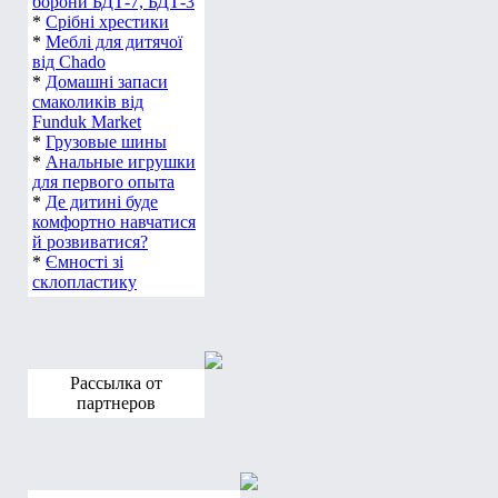
*
Леза для ножів
*
Запчастини до
борони БДТ-7, БДТ-3
*
Срібні хрестики
*
Меблі для дитячої
від Chado
*
Домашні запаси
смаколиків від
Funduk Market
*
Грузовые шины
*
Анальные игрушки
для первого опыта
*
Де дитині буде
комфортно навчатися
й розвиватися?
*
Ємності зі
склопластику
Рассылка от
партнеров