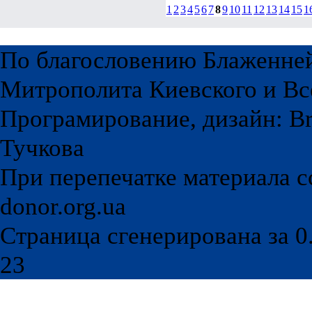
1
2
3
4
5
6
7
8
9
10
11
12
13
14
15
1
По благословению Блаженне
Митрополита Киевского и Вс
Програмирование, дизайн: Br
Тучкова
При перепечатке материала с
donor.org.ua
Страница сгенерирована за 0.
23