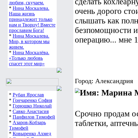
сделать кохлеарн
любим, скучаем.
*
Нина Москалева.
очень дорого сто
Наша жизнь
слышать как пол
принадлежит только
нам и Творцу! Вместе
безпомощности и 
прославим Бога!
*
Нина Москалева.
операцию... мне 1
Мир, в котором мы
живем.
*
Нина Москалёва.
«Только любовь
спасет этот мир»
Город: Александрия
М
*
Рубан Ярослав
*
Гончаренко София
*
Горюшко Николай
*
Савко Анастасия
Срочно продам о
*
Панфилов Тимофей
таблетки, аптечны
*
Азаров-Кобзарь
Тимофей
*
Ковыренко Ахмед