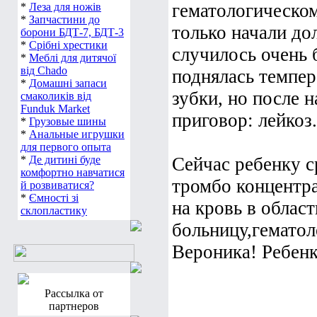
гематологическом
*
Леза для ножів
*
Запчастини до
только начали до
борони БДТ-7, БДТ-3
*
Срібні хрестики
случилось очень 
*
Меблі для дитячої
від Chado
поднялась темпер
*
Домашні запаси
зубки, но после 
смаколиків від
Funduk Market
приговор: лейкоз.
*
Грузовые шины
*
Анальные игрушки
для первого опыта
*
Де дитині буде
Сейчас ребенку 
комфортно навчатися
тромбо концентра
й розвиватися?
*
Ємності зі
на кровь в облас
склопластику
больницу,гематол
Вероника! Ребенк
Рассылка от
партнеров