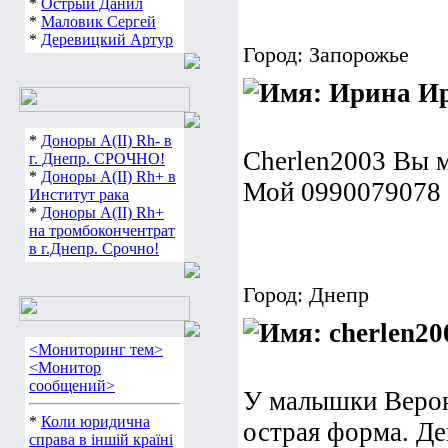
*
Острый Данил
*
Маловик Сергей
*
Деревицкий Артур
Город: Запорожье
Ир
*
Доноры А(ІІ) Rh- в
Cherlen2003 Вы м
г. Днепр. СРОЧНО!
*
Доноры А(ІІ) Rh+ в
Мой 0990079078
Институт рака
*
Доноры А(ІІ) Rh+
на тромбокончентрат
в г.Днепр. Срочно!
Город: Днепр
<Мониторинг тем>
<Монитор
сообщений>
У малышки Верон
*
Коли юридична
острая форма. Де
справа в іншій країні