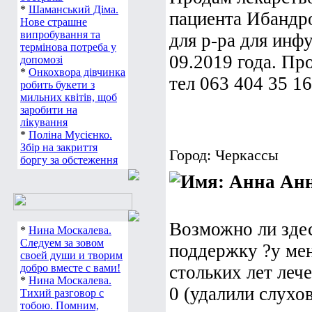
*
Шаманський Діма.
пациента Ибандро
Нове страшне
випробування та
для р-ра для инфу
термінова потреба у
09.2019 года. Пр
допомозі
*
Онкохвора дівчинка
тел 063 404 35 16
робить букети з
мильних квітів, щоб
заробити на
лікування
*
Поліна Мусієнко.
Збір на закриття
Город: Черкассы
боргу за обстеження
Ан
Возможно ли зде
*
Нина Москалева.
Следуем за зовом
поддержку ?у мен
своей души и творим
добро вместе с вами!
стольких лет леч
*
Нина Москалева.
0 (удалили слухо
Тихий разговор с
тобою. Помним,