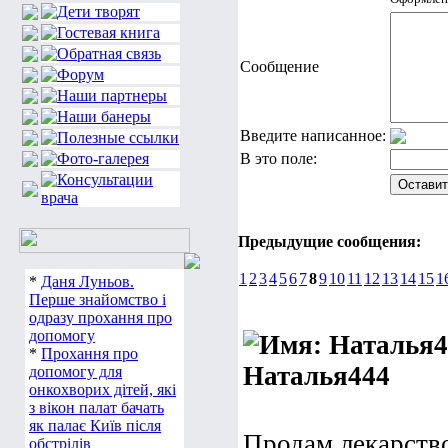
Сообщение
Введите написанное:
В это поле:
Предыдущие сообщения:
1
2
3
4
5
6
7
8
9
10
11
12
13
14
15
1
*
Даня Луньов.
Перше знайомство і
одразу прохання про
допомогу
*
Прохання про
Наталья444
допомогу для
онкохворих дітей, які
з вікон палат бачать
як палає Київ після
Продам лекарство
обстрілів