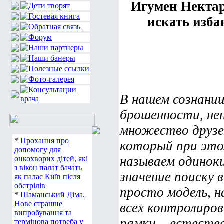
Игумен Нектар
искать изба
В нашем сознании
брошенности, не
множество друзей
*
Прохання про
который при этом
допомогу для
называем одинок
онкохворих дітей, які
з вікон палат бачать
значение поиску
як палає Київ після
обстрілів
просто модель, 
*
Шаманський Діма.
Нове страшне
всех контролиров
випробування та
рамки – естеств
термінова потреба у