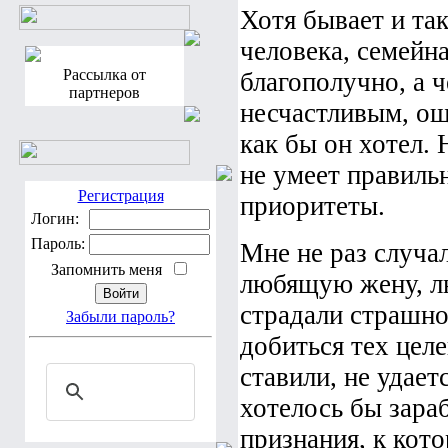
Хотя бывает и так
человека, семейна
Рассылка от
благополучно, а 
партнеров
несчастливым, ощ
как бы он хотел. 
не умеет правиль
Регистрация
приоритеты.
Логин:
Пароль:
Мне не раз случа
Запомнить меня
любящую жену, л
страдали страшно 
Забыли пароль?
добиться тех цел
ставили, не удает
хотелось бы зараб
признания, к кот