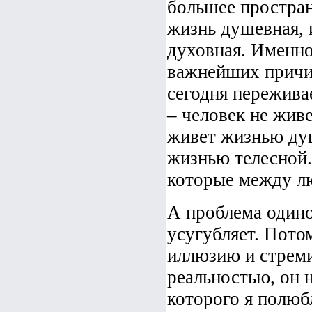
большее простран
жизнь душевная, 
духовная. Именно
важнейших причин
сегодня пережива
– человек не жив
живет жизнью душ
жизнью телесной.
которые между л
А проблема одино
усугубляет. Пото
иллюзию и стреми
реальностью, он н
которого я полюб