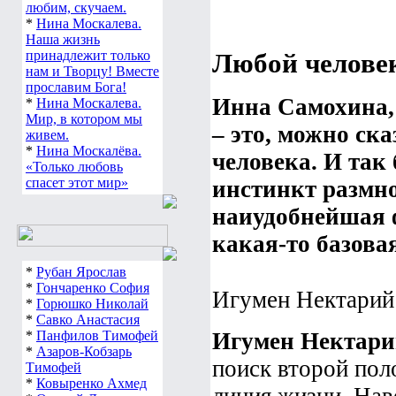
любим, скучаем.
*
Нина Москалева.
Наша жизнь
принадлежит только
Любой человек
нам и Творцу! Вместе
прославим Бога!
Инна Самохина,
*
Нина Москалева.
Мир, в котором мы
– это, можно ск
живем.
*
Нина Москалёва.
человека. И так
«Только любовь
спасет этот мир»
инстинкт размн
наиудобнейшая 
какая-то базова
*
Рубан Ярослав
*
Гончаренко София
Игумен Нектарий
*
Горюшко Николай
*
Савко Анастасия
*
Панфилов Тимофей
Игумен Нектари
*
Азаров-Кобзарь
поиск второй пол
Тимофей
*
Ковыренко Ахмед