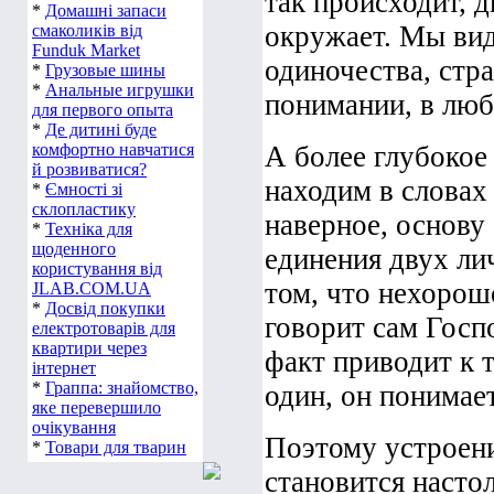
так происходит, д
*
Домашні запаси
окружает. Мы вид
смаколиків від
Funduk Market
одиночества, стр
*
Грузовые шины
*
Анальные игрушки
понимании, в любв
для первого опыта
*
Де дитині буде
комфортно навчатися
А более глубокое
й розвиватися?
находим в словах
*
Ємності зі
склопластику
наверное, основу
*
Техніка для
щоденного
единения двух лич
користування від
том, что нехорош
JLAB.COM.UA
*
Досвід покупки
говорит сам Госп
електротоварів для
квартири через
факт приводит к т
інтернет
*
Граппа: знайомство,
один, он понимает
яке перевершило
очікування
Поэтому устроени
*
Товари для тварин
становится насто