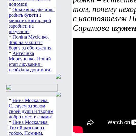
допомозі
том, почему нехо
*
Онкохвора дівчинка
робить букети з
с настоятелем П
мильних квітів, щоб
заробити на
Саратова
игуме
лікування
*
Поліна Мусієнко.
Збір на закриття
боргу за обстеження
*
Ангелінка
Моргуненко. Новий
етап лікування -
необхідна допомога!
*
Нина Москалева.
Следуем за зовом
своей души и творим
добро вместе с вами!
*
Нина Москалева.
Тихий разговор с
тобою. Помним,