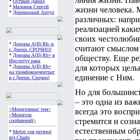
линия жизни. Нав
*
Острый Данил
*
Маловик Сергей
жизни человека. 
*
Деревицкий Артур
различных: напри
реализацией каки
своих честолюбив
*
Доноры А(ІІ) Rh- в
считают смыслом 
г. Днепр. СРОЧНО!
*
Доноры А(ІІ) Rh+ в
обществу. Еще ре
Институт рака
для которых цель
*
Доноры А(ІІ) Rh+
на тромбокончентрат
единение с Ним.
в г.Днепр. Срочно!
Но для большинст
– это одна из важ
<Мониторинг тем>
всегда это воспри
<Монитор
стремится и созна
сообщений>
естественным обр
*
Меблі для дитячої
від Chado