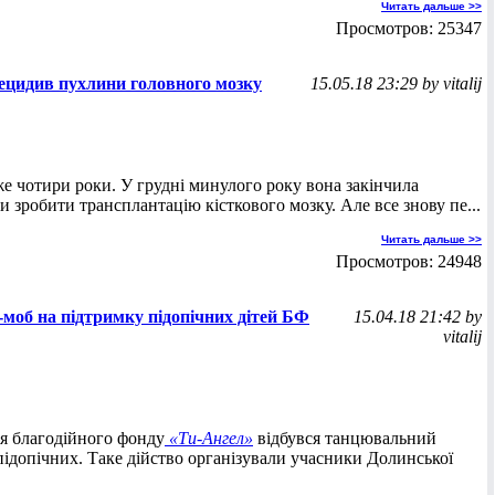
Читать дальше >>
Просмотров: 25347
 рецидив пухлини головного мозку
15.05.18 23:29 by vitalij
е чотири роки. У грудні минулого року вона закінчила
ли зробити трансплантацію кісткового мозку. Але все знову пе...
Читать дальше >>
Просмотров: 24948
моб на підтримку підопічних дітей БФ
15.04.18 21:42 by
vitalij
ня благодійного фонду
«Ти-Ангел»
відбувся танцювальний
ідопічних. Таке дійство організували учасники Долинської