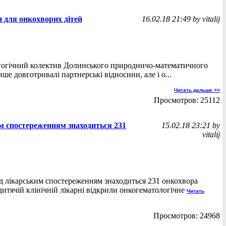
и для онкохворих дітей
16.02.18 21:49 by vitalij
гогічний колектив Долинського природничо-математичного
е довготривалі партнерські відносини, але і о...
Читать дальше >>
Просмотров: 25112
м спостереженням знаходиться 231
15.02.18 23:21 by
vitalij
ід лікарським спостереженням знаходиться 231 онкохвора
дитячій клінічній лікарні відкрили онкогематологічне
Читать
Просмотров: 24968