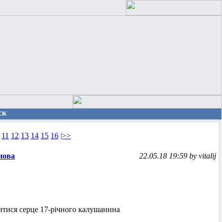
ск
11
12
13
14
15
16
|>>
нова
22.05.18 19:59 by vitalij
битися серце 17-річного калушанина