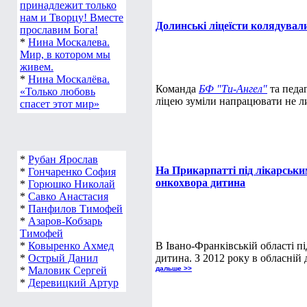
принадлежит только
нам и Творцу! Вместе
Долинські ліцеїсти колядувал
прославим Бога!
*
Нина Москалева.
Мир, в котором мы
живем.
*
Нина Москалёва.
Команда
БФ "Ти-Ангел"
та педа
«Только любовь
ліцею зуміли напрацювати не лиш
спасет этот мир»
*
Рубан Ярослав
На Прикарпатті під лікарськи
*
Гончаренко София
онкохвора дитина
*
Горюшко Николай
*
Савко Анастасия
*
Панфилов Тимофей
*
Азаров-Кобзарь
Тимофей
*
Ковыренко Ахмед
В Івано-Франківській області п
*
Острый Данил
дитина. З 2012 року в обласній 
*
Маловик Сергей
дальше >>
*
Деревицкий Артур