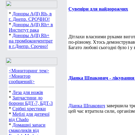
Сувеніри для найдорожчих
*
Доноры А(ІІ) Rh- в
г. Днепр. СРОЧНО!
*
Доноры А(ІІ) Rh+ в
Институт рака
*
Доноры А(ІІ) Rh+
Дітлахи власними руками вигот
на тромбокончентрат
по-різному. Хтось демонстрував
в г.Днепр. Срочно!
Багато любові сьогодні було і у 
<Мониторинг тем>
<Монитор
Діанка Шпакович - лікування
сообщений>
*
Леза для ножів
*
Запчастини до
борони БДТ-7, БДТ-3
Діанка Шпакович
завершила трет
*
Срібні хрестики
цей час втратила сили, організ
*
Меблі для дитячої
від Chado
*
Домашні запаси
смаколиків від