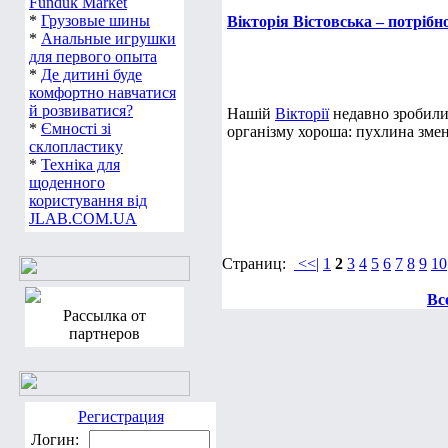
Funduk Market
*
Грузовые шины
Вікторія Вістовська – потріб
*
Анальные игрушки
для первого опыта
*
Де дитині буде
комфортно навчатися
й розвиватися?
Нашій
Вікторії
недавно зробили 
*
Ємності зі
організму хороша: пухлина змен
склопластику
*
Техніка для
щоденного
користування від
JLAB.COM.UA
Страниц:
<<|
1
2
3
4
5
6
7
8
9
10
Вс
Рассылка от
партнеров
Регистрация
Логин: