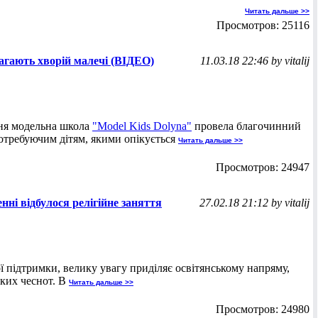
Читать дальше >>
Просмотров: 25116
агають хворій малечі (ВІДЕО)
11.03.18 22:46 by vitalij
зня модельна школа
"Model Kids Dolyna"
провела благочинний
потребуючим дітям, якими опікується
Читать дальше >>
Просмотров: 24947
нні відбулося релігійне заняття
27.02.18 21:12 by vitalij
ої підтримки, велику увагу приділяє освітянському напряму,
ких чеснот. В
Читать дальше >>
Просмотров: 24980