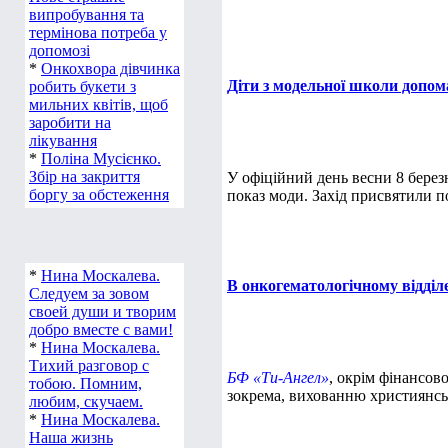
випробування та
термінова потреба у
допомозі
*
Онкохвора дівчинка
Діти з модельної школи допом
робить букети з
мильних квітів, щоб
заробити на
лікування
*
Поліна Мусієнко.
Збір на закриття
У офіційний день весни 8 бере
боргу за обстеження
показ моди. Захід присвятили 
*
Нина Москалева.
В онкогематологічному відділе
Следуем за зовом
своей души и творим
добро вместе с вами!
*
Нина Москалева.
Тихий разговор с
БФ «Ти-Ангел»
, окрім фінансов
тобою. Помним,
зокрема, вихованню християнсь
любим, скучаем.
*
Нина Москалева.
Наша жизнь