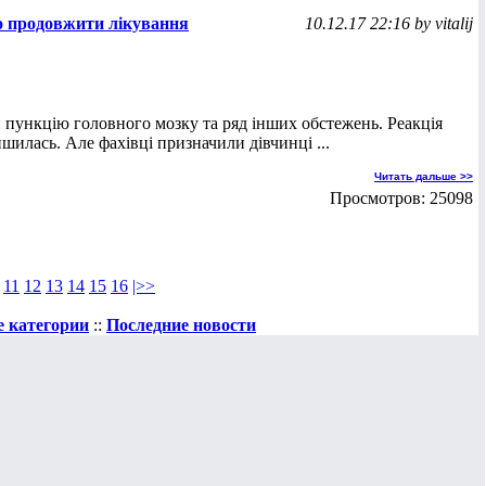
но продовжити лікування
10.12.17 22:16 by vitalij
пункцію головного мозку та ряд інших обстежень. Реакція
шилась. Але фахівці призначили дівчинці ...
Читать дальше >>
Просмотров: 25098
11
12
13
14
15
16
|>>
е категории
::
Последние новости