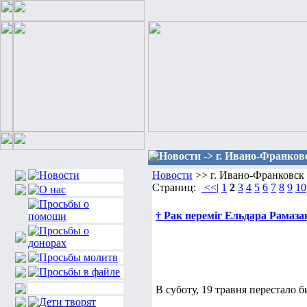
Новости -> г. Ивано-Франков
Новости
>> г. Ивано-Франковск
Страниц:
<<|
1
2
3
4
5
6
7
8
9
10
† Рак переміг Ельдара Рамаза
В суботу, 19 травня перестало 