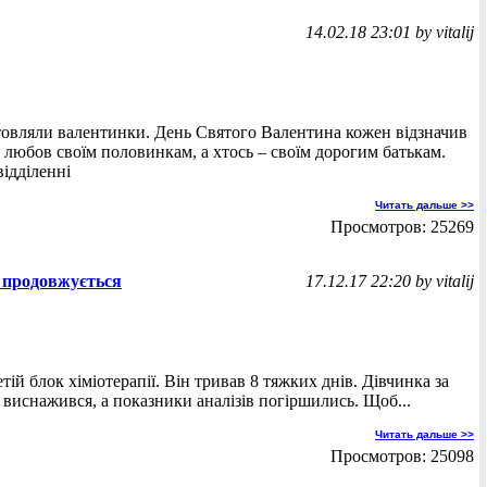
14.02.18 23:01 by vitalij
овляли валентинки. День Cвятого Валентина кожен відзначив
 любов своїм половинкам, а хтось – своїм дорогим батькам.
відділенні
Читать дальше >>
Просмотров: 25269
 продовжується
17.12.17 22:20 by vitalij
ій блок хіміотерапії. Він тривав 8 тяжких днів. Дівчинка за
м виснажився, а показники аналізів погіршились. Щоб...
Читать дальше >>
Просмотров: 25098