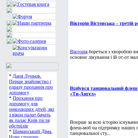
Вікторія Вістовська – третій
Вікторія
бореться з хворобою вж
основне лікування і їй от-от ма
*
Даня Луньов.
Перше знайомство і
одразу прохання про
Відбувся танцювальний флеш-
допомогу
«Ти-Ангел»
*
Прохання про
допомогу для
онкохворих дітей, які
з вікон палат бачать
як палає Київ після
Вперше за всю історію існуван
обстрілів
флеш-моб на підтримку наших п
*
Шаманський Діма.
танцювальної сту...
Нове страшне