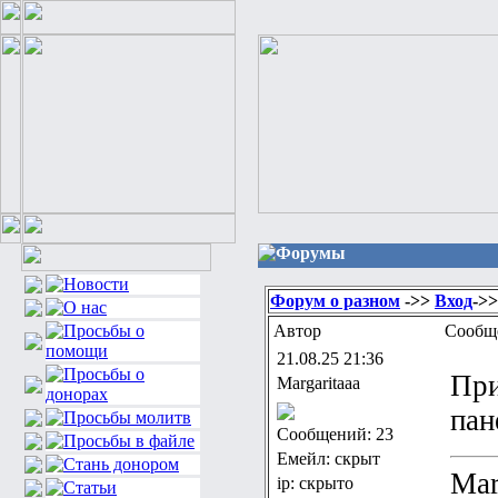
Форумы
Форум о разном
->>
Вход
->>
Автор
Сообщ
21.08.25 21:36
При
Margaritaaa
пан
Сообщений: 23
Емейл: скрыт
Mar
ip: скрыто