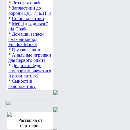
*
Леза для ножів
*
Запчастини до
борони БДТ-7, БДТ-3
*
Срібні хрестики
*
Меблі для дитячої
від Chado
*
Домашні запаси
смаколиків від
Funduk Market
*
Грузовые шины
*
Анальные игрушки
для первого опыта
*
Де дитині буде
комфортно навчатися
й розвиватися?
*
Ємності зі
склопластику
Рассылка от
партнеров