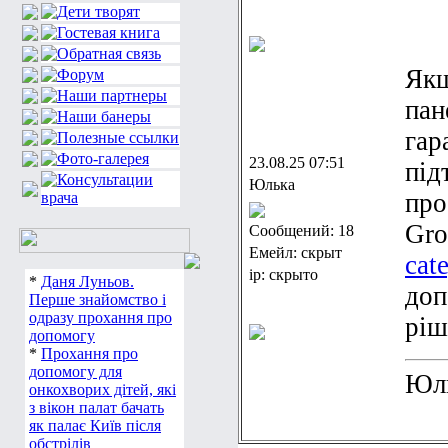
Якщ
пан
гар
23.08.25 07:51
під
Юлька
про
Gr
Сообщений: 18
Емейл: скрыт
cat
ip: скрыто
*
Даня Луньов.
доп
Перше знайомство і
одразу прохання про
ріш
допомогу
*
Прохання про
допомогу для
Юл
онкохворих дітей, які
з вікон палат бачать
як палає Київ після
обстрілів