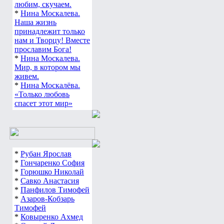
любим, скучаем.
*
Нина Москалева.
Наша жизнь
принадлежит только
нам и Творцу! Вместе
прославим Бога!
*
Нина Москалева.
Мир, в котором мы
живем.
*
Нина Москалёва.
«Только любовь
спасет этот мир»
*
Рубан Ярослав
*
Гончаренко София
*
Горюшко Николай
*
Савко Анастасия
*
Панфилов Тимофей
*
Азаров-Кобзарь
Тимофей
*
Ковыренко Ахмед