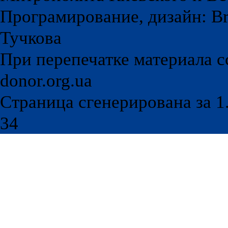
Програмирование, дизайн: Br
Тучкова
При перепечатке материала с
donor.org.ua
Страница сгенерирована за 1.
34