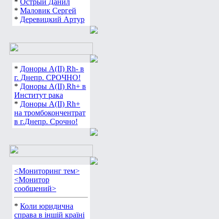
*
Острый Данил
*
Маловик Сергей
*
Деревицкий Артур
*
Доноры А(ІІ) Rh- в
г. Днепр. СРОЧНО!
*
Доноры А(ІІ) Rh+ в
Институт рака
*
Доноры А(ІІ) Rh+
на тромбокончентрат
в г.Днепр. Срочно!
<Мониторинг тем>
<Монитор
сообщений>
*
Коли юридична
справа в іншій країні