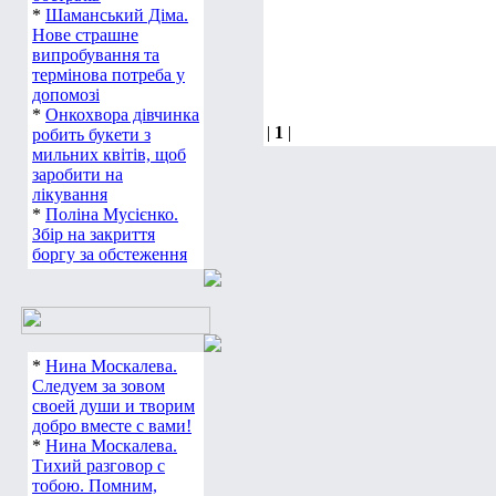
*
Шаманський Діма.
Нове страшне
випробування та
термінова потреба у
допомозі
*
Онкохвора дівчинка
|
1
|
робить букети з
мильних квітів, щоб
заробити на
лікування
*
Поліна Мусієнко.
Збір на закриття
боргу за обстеження
*
Нина Москалева.
Следуем за зовом
своей души и творим
добро вместе с вами!
*
Нина Москалева.
Тихий разговор с
тобою. Помним,