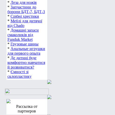
*
Леза для ножів
*
Запчастини до
борони БДТ-7, БДТ-3
*
Срібні хрестики
*
Меблі для дитячої
від Chado
*
Домашні запаси
смаколиків від
Funduk Market
*
Грузовые шины
*
Анальные игрушки
для первого опыта
*
Де дитині буде
комфортно навчатися
й розвиватися?
*
Ємності зі
склопластику
Рассылка от
партнеров