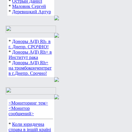
*
Острый Данил
*
Маловик Сергей
*
Деревицкий Артур
*
Доноры А(ІІ) Rh- в
г. Днепр. СРОЧНО!
*
Доноры А(ІІ) Rh+ в
Институт рака
*
Доноры А(ІІ) Rh+
на тромбокончентрат
в г.Днепр. Срочно!
<Мониторинг тем>
<Монитор
сообщений>
*
Коли юридична
справа в іншій країні