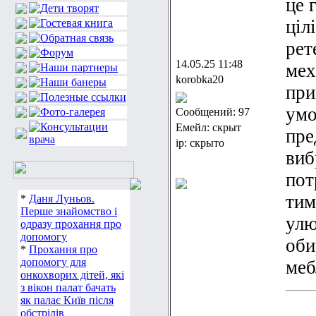
це 
ціл
рет
14.05.25 11:48
мех
korobka20
при
умо
Сообщений: 97
Емейл: скрыт
пре
ip: скрыто
виб
пот
тим
*
Даня Луньов.
Перше знайомство і
улю
одразу прохання про
допомогу
оби
*
Прохання про
допомогу для
меб
онкохворих дітей, які
з вікон палат бачать
як палає Київ після
обстрілів