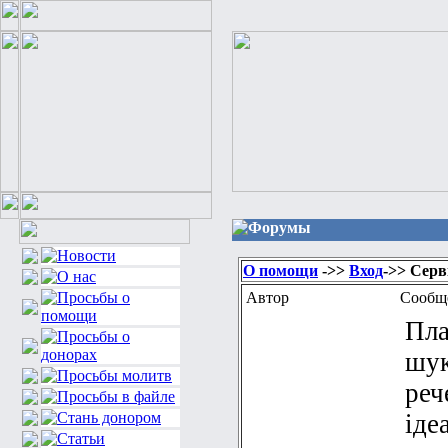
Форумы
О помощи
->>
Вход
->> Серв
Автор
Сообщ
Пла
шук
реч
іде