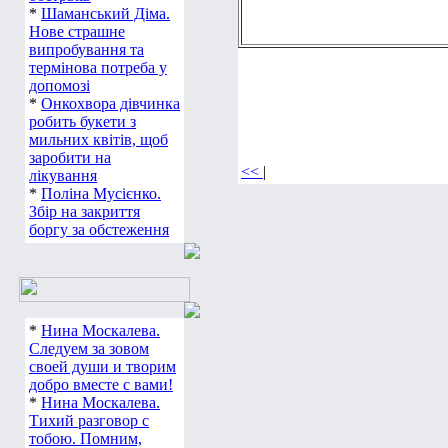
*
Шаманський Діма.
Нове страшне
випробування та
термінова потреба у
допомозі
*
Онкохвора дівчинка
робить букети з
мильних квітів, щоб
заробити на
<<
|
лікування
*
Поліна Мусієнко.
Збір на закриття
боргу за обстеження
*
Нина Москалева.
Следуем за зовом
своей души и творим
добро вместе с вами!
*
Нина Москалева.
Тихий разговор с
тобою. Помним,