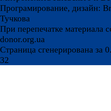
Програмирование, дизайн: Br
Тучкова
При перепечатке материала с
donor.org.ua
Страница сгенерирована за 0.
32