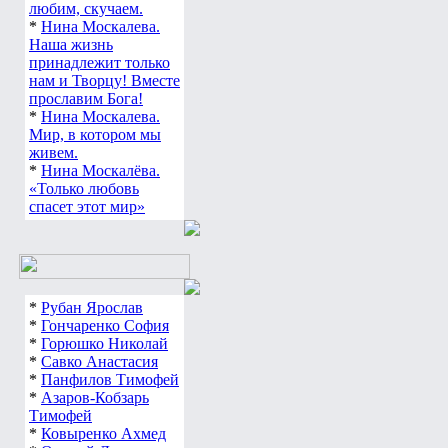
любим, скучаем.
*
Нина Москалева.
Наша жизнь
принадлежит только
нам и Творцу! Вместе
прославим Бога!
*
Нина Москалева.
Мир, в котором мы
живем.
*
Нина Москалёва.
«Только любовь
спасет этот мир»
*
Рубан Ярослав
*
Гончаренко София
*
Горюшко Николай
*
Савко Анастасия
*
Панфилов Тимофей
*
Азаров-Кобзарь
Тимофей
*
Ковыренко Ахмед