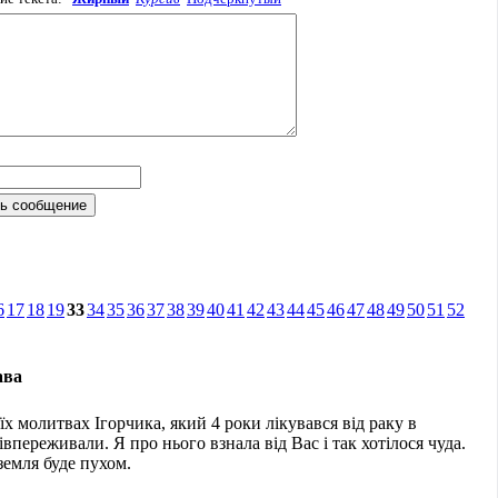
6
17
18
19
33
34
35
36
37
38
39
40
41
42
43
44
45
46
47
48
49
50
51
52
ава
їх молитвах Ігорчика, який 4 роки лікувався від раку в
півпереживали. Я про нього взнала від Вас і так хотілося чуда.
земля буде пухом.