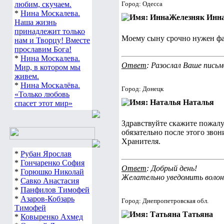
любим, скучаем.
Город: Одесса
*
Нина Москалева.
Инна
Наша жизнь
принадлежит только
Моему сыну срочно нужен фа
нам и Творцу! Вместе
прославим Бога!
*
Нина Москалева.
Ответ
: Разослал Ваше пись
Мир, в котором мы
живем.
*
Нина Москалёва.
Город: Донецк
«Только любовь
Наталья
спасет этот мир»
Здравствуйте скажите пожалу
обязательно после этого зво
Хранителя.
*
Рубан Ярослав
*
Гончаренко София
Ответ
: Добрый день!
*
Горюшко Николай
Желательно уведомить волон
*
Савко Анастасия
*
Панфилов Тимофей
*
Азаров-Кобзарь
Город: Днепропетровская обл.
Тимофей
Татьяна
*
Ковыренко Ахмед