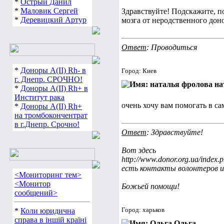
*
Острый Данил
*
Маловик Сергей
Здравствуйте! Подскажите, п
*
Деревицкий Артур
мозга от неродственного дон
Ответ
: Проводиться
*
Доноры А(ІІ) Rh- в
Город: Киев
г. Днепр. СРОЧНО!
на
*
Доноры А(ІІ) Rh+ в
Институт рака
очень хочу вам помогать в са
*
Доноры А(ІІ) Rh+
на тромбокончентрат
в г.Днепр. Срочно!
Ответ
: Здравствуйте!
Вот здесь
http://www.donor.org.ua/ind
есть контакты волонтеров из
<Мониторинг тем>
<Монитор
Божьей помощи!
сообщений>
Город: харьков
*
Коли юридична
справа в іншій країні
Ольга