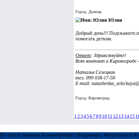
Город: Донецк
Юлия
Добрый день!!! Подскажите,п
помогать деткам.
Ответ
: Здравствуйте!
Вот контакт в Кировограде 
Наталья Селецкая
тел. 099 038-17-50
E-mail: natashenka_seleckaya@
Город: Кировоград
1
2
3
4
5
6
7
8
9
10
11
12
13
14
15
1
По благословению Блаженнейшего Владимира, Митрополита Ки