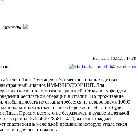
с надежды"
Написано 16.11.11 17:39
нтин
айленко Лизе 7 месяцев, с 3-х месяцев она находится в
авили страшный диагноз ИММУНОДЕФИЦИТ. Для
ересадка косвенного мозга за границей. Страховым фондом
роведении бесплатной операции в Италии. Но проживание
и. чтобы вылететь из страны требуется на первое время 10000
ных в больницах потрачены все сбережения. На днях будет
ри Лизы. Просим всех кто не безразличен к судьбе маленькой
Банк украина: 6762466778581114. Даже если каждый
жет спасти жизнь маленькой крошки,на которую упала такая
елочи,а для неё это жизнь.....