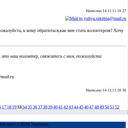
Написано 14.11.11 19:27
ожалуйста, к кому обратиться,как мне стать волонтером? Хочу
- это наш волонтер, свяжитесь с ним, пожалуйста
mail.ru
Написано 14.11.11 10:30
6
17
18
19
33
34
35
36
37
38
39
40
41
42
43
44
45
46
47
48
49
50
51
52
евского и Всея Украины.