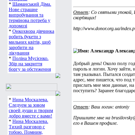
*
Шаманський Діма.
Нове страшне
Ответ
: Со святыми упокой, 
випробування та
скорбящих!
термінова потреба у
допомозі
http://www.donor.org.ua/ind
*
Онкохвора дівчинка
робить букети з
мильних квітів, щоб
заробити на
Алексан
лікування
*
Поліна Мусієнко.
Добрый день! Около полу года
Збір на закриття
пароль и логин. Хочу зайти,
боргу за обстеження
там указывал. Пытался создат
адрес, мне пишется, что под 
прислать мне мои данные, на 
поступить? Заранее благодар
*
Нина Москалева.
Следуем за зовом
Ответ
: Ваш логин: antoniy
своей души и творим
добро вместе с вами!
Пришлите мне на brusilovsky
*
Нина Москалева.
его в Вашем профиле.
Тихий разговор с
тобою. Помним,