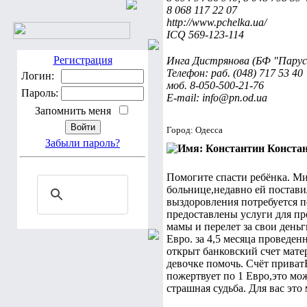
8 068 117 22 07
http://www.pchelka.ua/
ICQ 569-123-114
Регистрация
Инга Дистрянова (БФ "Пару
Телефон: раб. (048) 717 53 40
Логин:
моб. 8-050-500-21-76
Пароль:
E-mail: info@pn.od.ua
Запомнить меня
Город: Одесса
Забыли пароль?
Конста
Помогите спасти ребёнка. Мих
больнице,недавно ей пост
выздоровления потребуется п
предоставлены услуги для п
мамы и перелет за свои деньг
Евро. за 4,5 месяца проведен
открыт банковский счет мате
девочке помочь. Счёт приват
пожертвует по 1 Евро,это мо
страшная судьба. Для вас это м