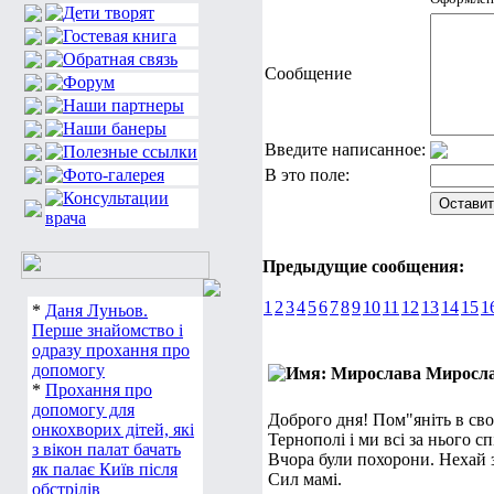
Сообщение
Введите написанное:
В это поле:
Предыдущие сообщения:
1
2
3
4
5
6
7
8
9
10
11
12
13
14
15
1
*
Даня Луньов.
Перше знайомство і
одразу прохання про
допомогу
Миросл
*
Прохання про
допомогу для
Доброго дня! Пом"яніть в сво
онкохворих дітей, які
Тернополі і ми всі за нього с
з вікон палат бачать
Вчора були похорони. Нехай 
як палає Київ після
Сил мамі.
обстрілів