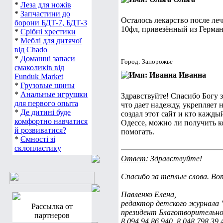
*
Леза для ножів
*
Запчастини до
Осталось лекарство после л
борони БДТ-7, БДТ-3
10фл, привезённый из Герман
*
Срібні хрестики
*
Меблі для дитячої
від Chado
*
Домашні запаси
Город: Запорожье
смаколиків від
Иванна
Funduk Market
*
Грузовые шины
*
Анальные игрушки
Здравствуйте! Спасибо Богу за
для первого опыта
что дает надежду, укрепляет 
*
Де дитині буде
создал этот сайт и кто кажды
комфортно навчатися
Одессе, можно ли получить к
й розвиватися?
помогать.
*
Ємності зі
склопластику
Ответ
: Здравствуйте!
Спасибо за теплые слова. В
Павленко Елена,
редактор детского журнала 
Рассылка от
президент Благотворительно
партнеров
8 094 94 86 940, 8 048 798 39 