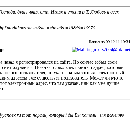
Господи, душу нвпр. отр. Игоря и утеши р.Т. Любовь и всех
ex.php?module=arnews&act=show&c=19&id=10970
Написано 09.12.11 10:34
др
 назад я регистрировался на сайте. Но сейчас забыл свой
 но не получается. Помню только электронный адрес, который
ь нового пользователя, но указывая там этот же электронный
таким адресом уже существует пользователь. Может ли кто то
тот электронный адрес, что там указан. или как мне лучше
ен.
@yandex.ru тот пароль, который бы Вы хотели - и я поменяю