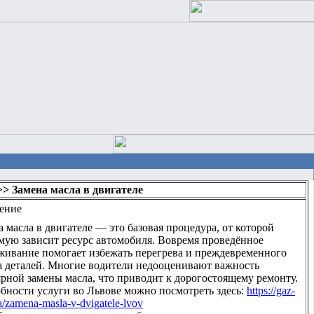
>> Замена масла в двигателе
ение
а масла в двигателе — это базовая процедура, от которой
мую зависит ресурс автомобиля. Вовремя проведённое
живание помогает избежать перегрева и преждевременного
а деталей. Многие водители недооценивают важность
ярной замены масла, что приводит к дорогостоящему ремонту.
бности услуги во Львове можно посмотреть здесь:
https://gaz-
a/zamena-masla-v-dvigatele-lvov