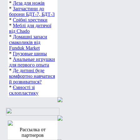
*
Леза для ножів
*
Запчастини до
борони БДТ-7, БДТ-3
*
Срібні хрестики
*
Меблі для дитячої
від Chado
*
Домашні запаси
смаколиків від
Funduk Market
*
Грузовые шины
*
Анальные игрушки
для первого опыта
*
Де дитині буде
комфортно навчатися
й розвиватися?
*
Ємності зі
склопластику
Рассылка от
партнеров