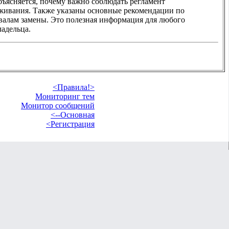
бъясняется, почему важно соблюдать регламент
живания. Также указаны основные рекомендации по
валам замены. Это полезная информация для любого
ладельца.
<Правила!>
Мониторинг тем
Монитор сообщений
<--Основная
<Регистрация