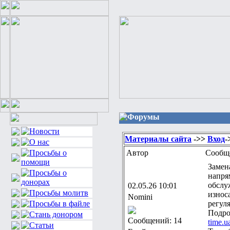
Форумы
Материалы сайта
->>
Вход
-
Автор
Сообщ
Замен
напря
обслу
02.05.26 10:01
износ
Nomini
регул
Подро
Сообщений: 14
time.u