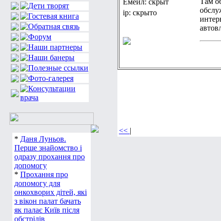
Там о
Емейл: скрыт
обслу
ip: скрыто
интер
автов
<<
|
*
Даня Луньов.
Перше знайомство і
одразу прохання про
допомогу
*
Прохання про
допомогу для
онкохворих дітей, які
з вікон палат бачать
як палає Київ після
обстрілів