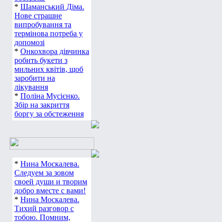
*
Шаманський Діма.
Нове страшне
випробування та
термінова потреба у
допомозі
*
Онкохвора дівчинка
робить букети з
мильних квітів, щоб
заробити на
лікування
*
Поліна Мусієнко.
Збір на закриття
боргу за обстеження
*
Нина Москалева.
Следуем за зовом
своей души и творим
добро вместе с вами!
*
Нина Москалева.
Тихий разговор с
тобою. Помним,