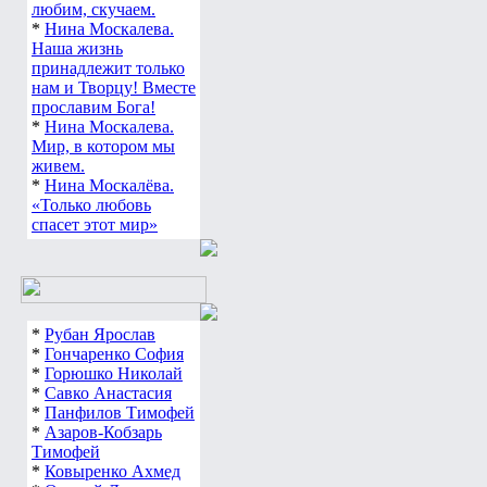
любим, скучаем.
*
Нина Москалева.
Наша жизнь
принадлежит только
нам и Творцу! Вместе
прославим Бога!
*
Нина Москалева.
Мир, в котором мы
живем.
*
Нина Москалёва.
«Только любовь
спасет этот мир»
*
Рубан Ярослав
*
Гончаренко София
*
Горюшко Николай
*
Савко Анастасия
*
Панфилов Тимофей
*
Азаров-Кобзарь
Тимофей
*
Ковыренко Ахмед