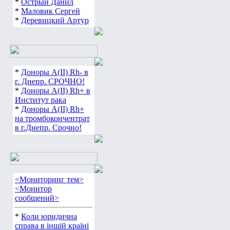
*
Острый Данил
*
Маловик Сергей
*
Деревицкий Артур
*
Доноры А(ІІ) Rh- в
г. Днепр. СРОЧНО!
*
Доноры А(ІІ) Rh+ в
Институт рака
*
Доноры А(ІІ) Rh+
на тромбокончентрат
в г.Днепр. Срочно!
<Мониторинг тем>
<Монитор
сообщений>
*
Коли юридична
справа в іншій країні