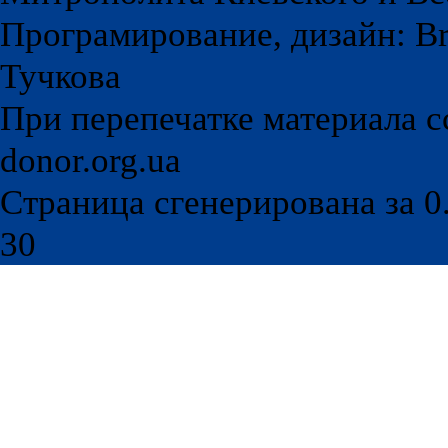
Програмирование, дизайн: Br
Тучкова
При перепечатке материала с
donor.org.ua
Страница сгенерирована за 0.
30