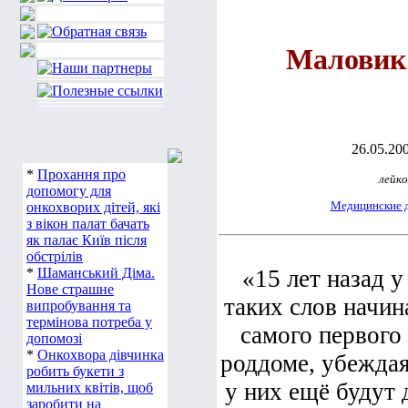
Маловик
26.05.200
*
Прохання про
лейко
допомогу для
Медицинские 
онкохворих дітей, які
з вікон палат бачать
як палає Київ після
обстрілів
*
Шаманський Діма.
«15 лет назад 
Нове страшне
таких слов начин
випробування та
термінова потреба у
самого первого 
допомозі
*
Онкохвора дівчинка
роддоме, убеждая
робить букети з
у них ещё будут 
мильних квітів, щоб
заробити на