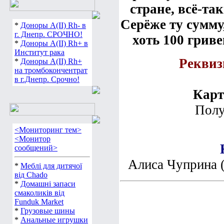
стране, всё-та
Серёже ту сумму
*
Доноры А(ІІ) Rh- в
г. Днепр. СРОЧНО!
хоть 100 гриве
*
Доноры А(ІІ) Rh+ в
Институт рака
Реквиз
*
Доноры А(ІІ) Rh+
на тромбокончентрат
в г.Днепр. Срочно!
Карт
Полу
<Мониторинг тем>
<Монитор
сообщений>
Алиса Чуприна 
*
Меблі для дитячої
від Chado
*
Домашні запаси
смаколиків від
Funduk Market
*
Грузовые шины
*
Анальные игрушки