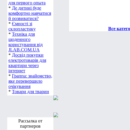
для первого опыта
*
Де дитині буде
комфортно навчатися
й розвиватися?
*
Ємності зі
Все катег
склопластику
*
Техніка для
щоденного
користування від
JLAB.COM.UA
*
Досвід покупки
електротоварів для
квартири через
інтернет
*
Граппа: знайомство,
яке перевершило
очікування
*
Товари для тварин
Рассылка от
партнеров