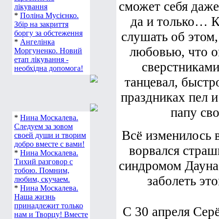
сможет себя даже
лікування
*
Поліна Мусієнко.
да и только… К
Збір на закриття
боргу за обстеження
слушать об этом
*
Ангелінка
любовью, что о
Моргуненко. Новий
етап лікування -
сверстниками:
необхідна допомога!
танцевал, быстр
праздниках пел и
папу св
*
Нина Москалева.
Следуем за зовом
Всё изменилось в
своей души и творим
добро вместе с вами!
ворвался страш
*
Нина Москалева.
Тихий разговор с
синдромом Дауна
тобою. Помним,
заболеть эт
любим, скучаем.
*
Нина Москалева.
Наша жизнь
принадлежит только
С 30 апреля Сер
нам и Творцу! Вместе