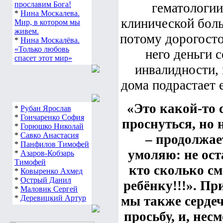
прославим Бога!
гематологии
*
Нина Москалева.
клинической боль
Мир, в котором мы
живем.
потому дорогосто
*
Нина Москалёва.
«Только любовь
него деньги с
спасет этот мир»
инвалидности, 
дома подрастает 
«Это какой-то 
*
Рубан Ярослав
*
Гончаренко София
проснуться, но 
*
Горюшко Николай
*
Савко Анастасия
– продолжае
*
Панфилов Тимофей
умоляю: не ос
*
Азаров-Кобзарь
Тимофей
кто сколько см
*
Ковыренко Ахмед
*
Острый Данил
ребёнку!!!».
При
*
Маловик Сергей
*
Деревицкий Артур
мы также сердеч
просьбу, и, нес