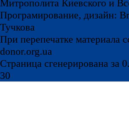
Митрополита Киевского и Вс
Програмирование, дизайн: Br
Тучкова
При перепечатке материала с
donor.org.ua
Страница сгенерирована за 0.
30