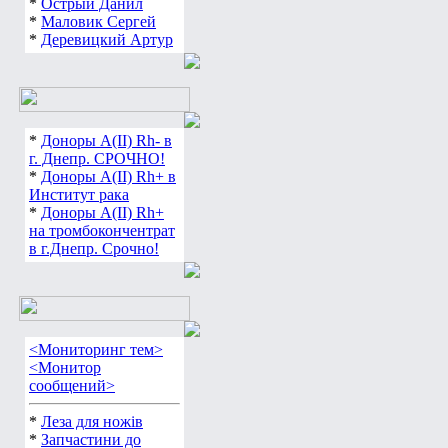
*
Острый Данил
*
Маловик Сергей
*
Деревицкий Артур
*
Доноры А(ІІ) Rh- в
г. Днепр. СРОЧНО!
*
Доноры А(ІІ) Rh+ в
Институт рака
*
Доноры А(ІІ) Rh+
на тромбокончентрат
в г.Днепр. Срочно!
<Мониторинг тем>
<Монитор
сообщений>
*
Леза для ножів
*
Запчастини до