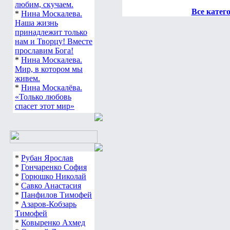
любим, скучаем.
Все катег
*
Нина Москалева.
Наша жизнь
принадлежит только
нам и Творцу! Вместе
прославим Бога!
*
Нина Москалева.
Мир, в котором мы
живем.
*
Нина Москалёва.
«Только любовь
спасет этот мир»
*
Рубан Ярослав
*
Гончаренко София
*
Горюшко Николай
*
Савко Анастасия
*
Панфилов Тимофей
*
Азаров-Кобзарь
Тимофей
*
Ковыренко Ахмед