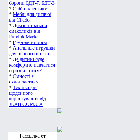
борони БДТ-7, БДТ-3
*
Срібні хрестики
*
Меблі для дитячої
від Chado
*
Домашні запаси
смаколиків від
Funduk Market
*
Грузовые шины
*
Анальные игрушки
для первого опыта
*
Де дитині буде
комфортно навчатися
й розвиватися?
*
Ємності зі
склопластику
*
Техніка для
щоденного
користування від
JLAB.COM.UA
Рассылка от