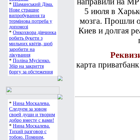
направили на МР
*
Шаманський Діма.
5 июля в Харьк
Нове страшне
випробування та
мозга. Прошли 
термінова потреба у
допомозі
Киев и долгая р
*
Онкохвора дівчинка
робить букети з
мильних квітів, щоб
заробити на
Реквиз
лікування
*
Поліна Мусієнко.
карта приватбанк
Збір на закриття
боргу за обстеження
*
Нина Москалева.
Следуем за зовом
своей души и творим
добро вместе с вами!
*
Нина Москалева.
Тихий разговор с
тобою. Помним,