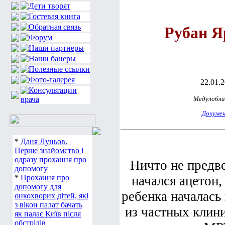
Рубан Я
22.01.
Медулобл
Докуме
*
Даня Луньов.
Перше знайомство і
одразу прохання про
Ничто не предве
допомогу
*
Прохання про
начался ацетон,
допомогу для
ребенка началась
онкохворих дітей, які
з вікон палат бачать
из частных клини
як палає Київ після
обстрілів