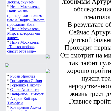
любимым Артурч
любим, скучаем.
*
Нина Москалева.
обследование
Наша жизнь
гематоло
принадлежит только
нам и Творцу! Вместе
В результате о
прославим Бога!
*
Нина Москалева.
Сейчас Артурч
Мир, в котором мы
живем.
Детской больн
*
Нина Москалёва.
Проходит первы
«Только любовь
спасет этот мир»
Он смотрит на ми
так любит гуля
хорошо пройти 
*
Рубан Ярослав
нужна тра
*
Гончаренко София
неродственног
*
Горюшко Николай
*
Савко Анастасия
жизнь греет д
*
Панфилов Тимофей
*
Азаров-Кобзарь
Главное пройт
Тимофей
*
Ковыренко Ахмед