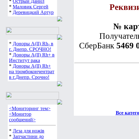
*
Острый Данил
Реквиз
*
Маловик Сергей
*
Деревицкий Артур
№ карт
Получател
*
Доноры А(ІІ) Rh- в
СберБанк
5469 
г. Днепр. СРОЧНО!
*
Доноры А(ІІ) Rh+ в
Институт рака
*
Доноры А(ІІ) Rh+
на тромбокончентрат
в г.Днепр. Срочно!
<Мониторинг тем>
Все катег
<Монитор
сообщений>
*
Леза для ножів
*
Запчастини до