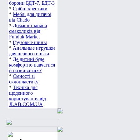
борони БДТ-7, БДТ-3
*
Срібні хрестики
*
Меблі для дитячої
від Chado
*
Домашні запаси
смаколиків від
Funduk Market
*
Грузовые шины
*
Анальные игрушки
для первого опыта
*
Де дитині буде
комфортно навчатися
й розвиватися?
*
Ємності зі
склопластику
*
Техніка для
щоденного
користування від
JLAB.COM.UA