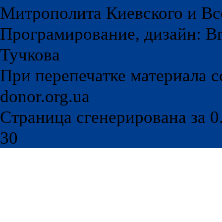
Митрополита Киевского и Вс
Програмирование, дизайн: Br
Тучкова
При перепечатке материала с
donor.org.ua
Страница сгенерирована за 0.
30