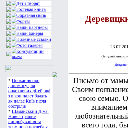
Деревицк
23.07.201
Острый миелоид
Докуме
Письмо от мамы
*
Прохання про
допомогу для
Своим появлением
онкохворих дітей, які
з вікон палат бачать
свою семью. О
як палає Київ після
вниманием
обстрілів
*
Шаманський Діма.
любознательный
Нове страшне
випробування та
всего года, б
термінова потреба у