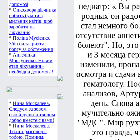
допомозі
педиатр: « Вы ра
*
Онкохвора дівчинка
родных он радос
робить букети з
мильних квітів, щоб
стал немного бол
заробити на
лікування
отсутствие аппети
*
Поліна Мусієнко.
болеют". Но, это
Збір на закриття
боргу за обстеження
и 3 месяца ге
*
Ангелінка
Моргуненко. Новий
изменили, пропа
етап лікування -
необхідна допомога!
осмотра и сдачи 
гематологу. По
анализов, Арту
день. Снова 
*
Нина Москалева.
Следуем за зовом
мучительно ожи
своей души и творим
добро вместе с вами!
"МДС". Мир рухну
*
Нина Москалева.
это правда, ч
Тихий разговор с
тобою. Помним,