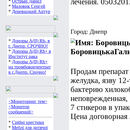
лечения. 0503201
*
Острый Данил
*
Маловик Сергей
*
Деревицкий Артур
Город: Днепр
*
Доноры А(ІІ) Rh- в
г. Днепр. СРОЧНО!
БоровицькаГал
*
Доноры А(ІІ) Rh+ в
Институт рака
*
Доноры А(ІІ) Rh+
на тромбокончентрат
Продам препарат 
в г.Днепр. Срочно!
желудка, язву 12
бактерию хилоко
неповрежденная, 
<Мониторинг тем>
7 стикеров в упак
<Монитор
сообщений>
Цена договорная
*
Срібні хрестики
*
Меблі для дитячої