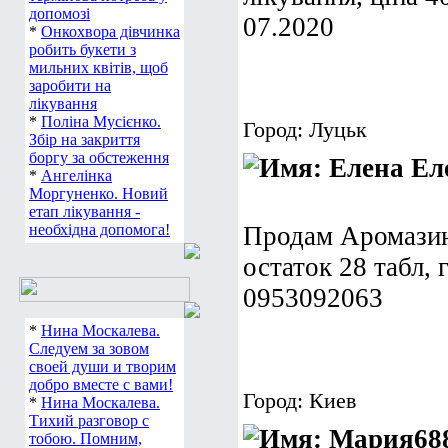
допомозі
07.2020
*
Онкохвора дівчинка
робить букети з
мильних квітів, щоб
заробити на
лікування
*
Поліна Мусієнко.
Город: Луцьк
Збір на закриття
боргу за обстеження
Ел
*
Ангелінка
Моргуненко. Новий
етап лікування -
необхідна допомога!
Продам Аромазин,
остаток 28 табл, 
0953092063
*
Нина Москалева.
Следуем за зовом
своей души и творим
добро вместе с вами!
Город: Киев
*
Нина Москалева.
Тихий разговор с
тобою. Помним,