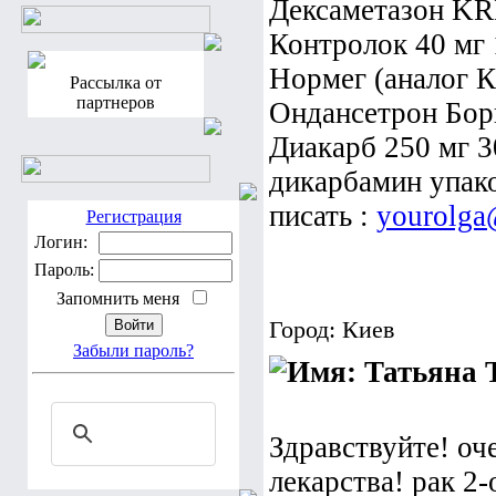
Дексаметазон KRK
Контролок 40 мг 1
Нормег (аналог Ке
Рассылка от
партнеров
Ондансетрон Борщ
Диакарб 250 мг 30
дикарбамин упако
писать :
yourolga
Регистрация
Логин:
Пароль:
Запомнить меня
Город: Киев
Забыли пароль?
Т
Здравствуйте! оч
лекарства! рак 2