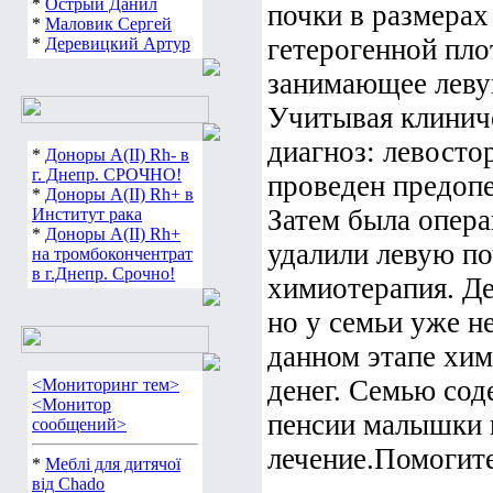
*
Острый Данил
почки в размерах
*
Маловик Сергей
гетерогенной пло
*
Деревицкий Артур
занимающее леву
Учитывая клинич
диагноз: левосто
*
Доноры А(ІІ) Rh- в
г. Днепр. СРОЧНО!
проведен предоп
*
Доноры А(ІІ) Rh+ в
Затем была опера
Институт рака
*
Доноры А(ІІ) Rh+
удалили левую по
на тромбокончентрат
в г.Днепр. Срочно!
химиотерапия. Де
но у семьи уже н
данном этапе хим
денег. Семью сод
<Мониторинг тем>
<Монитор
пенсии малышки н
сообщений>
лечение.Помогит
*
Меблі для дитячої
від Chado