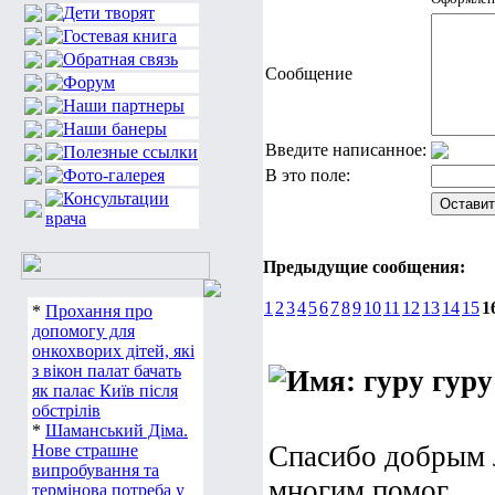
Сообщение
Введите написанное:
В это поле:
Предыдущие сообщения:
1
2
3
4
5
6
7
8
9
10
11
12
13
14
15
1
*
Прохання про
допомогу для
онкохворих дітей, які
з вікон палат бачать
гуру
як палає Київ після
обстрілів
*
Шаманський Діма.
Спасибо добрым 
Нове страшне
випробування та
многим помог.
термінова потреба у