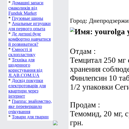
*
Домашні запаси
смаколиків від
Funduk Market
*
Грузовые шины
Город: Днепродзержи
*
Анальные игрушки
для первого опыта
y
*
Де дитині буде
комфортно навчатися
й розвиватися?
*
Ємності зі
Отдам :
склопластику
Темцитал 250 мг 
*
Техніка для
щоденного
хранения соблюде
користування від
JLAB.COM.UA
Финлепсин 10 таб
*
Досвід покупки
1/2 упаковки Сег
електротоварів для
квартири через
інтернет
*
Граппа: знайомство,
Продам :
яке перевершило
очікування
Темомид, 20 мг, с
*
Товари для тварин
грн.