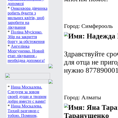
допомозі
*
Онкохвора дівчинка
робить букети з
мильних квітів, щоб
заробити на
Город: Симферооль
лікування
*
Поліна Мусієнко.
Збір на закриття
боргу за обстеження
*
Ангелінка
Моргуненко. Новий
Здравствуйте сро
етап лікування -
необхідна допомога!
для отца не приг
нужно 87789000
*
Нина Москалева.
Следуем за зовом
Город: Алматы
своей души и творим
добро вместе с вами!
*
Нина Москалева.
Тихий разговор с
Таранущенко
тобою. Помним,