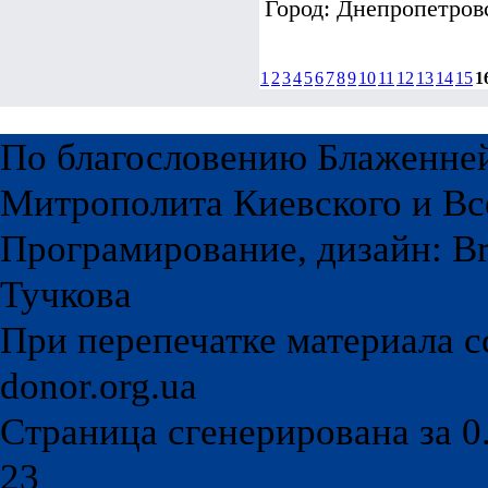
Город: Днепропетров
1
2
3
4
5
6
7
8
9
10
11
12
13
14
15
1
По благословению Блаженне
Митрополита Киевского и Вс
Програмирование, дизайн: Br
Тучкова
При перепечатке материала с
donor.org.ua
Страница сгенерирована за 0.
23