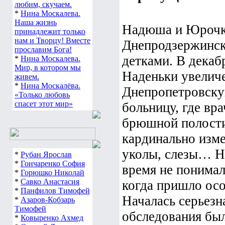
любим, скучаем.
*
Нина Москалева.
Наша жизнь
Надюша и Юрочка
принадлежит только
нам и Творцу! Вместе
Днепродзержинск
прославим Бога!
детками. В декаб
*
Нина Москалева.
Мир, в котором мы
Наденьки увеличе
живем.
*
Нина Москалёва.
Днепропетровску
«Только любовь
спасет этот мир»
больницу, где вр
брюшной полости.
кардинально изме
уколы, слезы… Н
*
Рубан Ярослав
*
Гончаренко София
время не понимал
*
Горюшко Николай
*
Савко Анастасия
когда пришло осо
*
Панфилов Тимофей
Началась серьезн
*
Азаров-Кобзарь
Тимофей
обследования бы
*
Ковыренко Ахмед