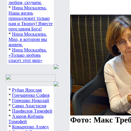
любим, скучаем.
*
Нина Москалева.
Наша жизнь
принадлежит только
нам и Творцу! Вместе
прославим Бога!
*
Нина Москалева.
Мир, в котором мы
живем.
*
Нина Москалёва.
«Только любовь
спасет этот мир»
*
Рубан Ярослав
*
Гончаренко София
*
Горюшко Николай
*
Савко Анастасия
*
Панфилов Тимофей
*
Азаров-Кобзарь
Фото: Макс Тре
Тимофей
*
Ковыренко Ахмед