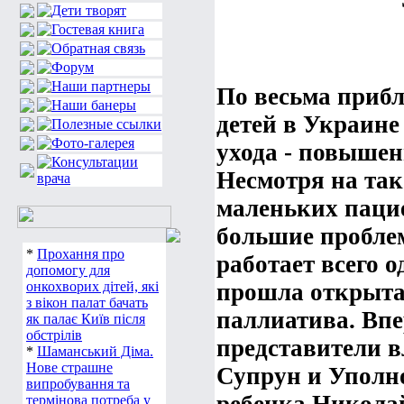
По весьма прибл
детей в Украине
ухода - повышен
Несмотря на та
маленьких пацие
большие
пробле
*
Прохання про
работает всего о
допомогу для
онкохворих дітей, які
прошла открытая
з вікон палат бачать
паллиатива. Вп
як палає Київ після
обстрілів
представители 
*
Шаманський Діма.
Нове страшне
Супрун
и Уполн
випробування та
термінова потреба у