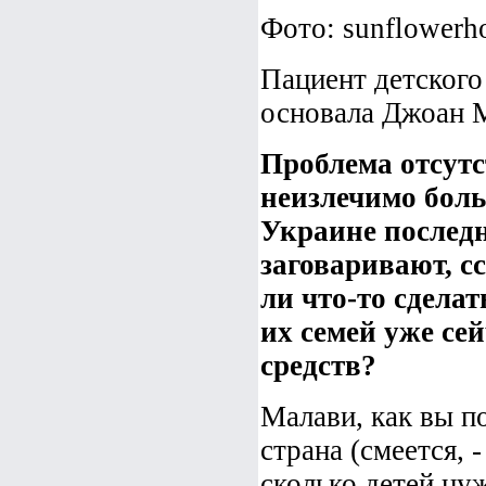
Фото: sunflowerho
Пациент детског
основала Джоан 
Проблема отсут
неизлечимо боль
Украине последни
заговаривают, с
ли что-то сдела
их семей уже се
средств?
Малави, как вы по
страна (смеется, -
сколько детей ну