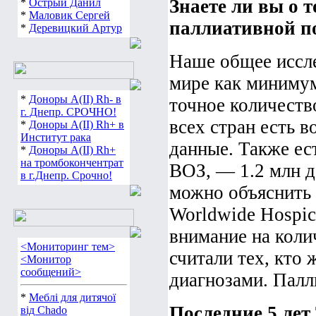
Знаете ли вы о т
*
Острый Данил
*
Маловик Сергей
паллиативной п
*
Деревицкий Артур
Наше общее иссл
мире как минимум
*
Доноры А(ІІ) Rh- в
точное количество
г. Днепр. СРОЧНО!
всех стран есть 
*
Доноры А(ІІ) Rh+ в
Институт рака
данные. Также ес
*
Доноры А(ІІ) Rh+
на тромбокончентрат
ВОЗ, — 1.2 млн д
в г.Днепр. Срочно!
можно объяснить 
Worldwide Hospice
внимание на коли
<Мониторинг тем>
считали тех, кто
<Монитор
сообщений>
диагнозами. Палли
*
Меблі для дитячої
Последние 5 лет 
від Chado