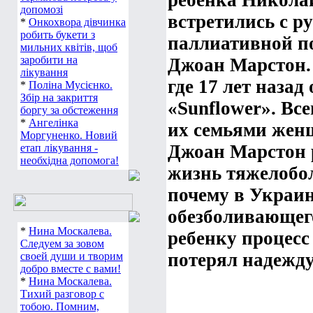
ребенка
Никола
допомозі
встретились с р
*
Онкохвора дівчинка
робить букети з
паллиативной п
мильних квітів, щоб
заробити на
Джоан Марстон.
лікування
где 17 лет назад
*
Поліна Мусієнко.
Збір на закриття
«Sunflower». Вс
боргу за обстеження
*
Ангелінка
их семьями женщ
Моргуненко. Новий
Джоан Марстон р
етап лікування -
необхідна допомога!
жизнь тяжелобол
почему в Украи
обезболивающего
*
Нина Москалева.
ребенку процесс
Следуем за зовом
потерял надежду
своей души и творим
добро вместе с вами!
*
Нина Москалева.
Тихий разговор с
тобою. Помним,