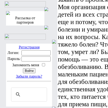
Моя организация с
детей из всех ст
Рассылка от
еще и потому, что
партнеров
болезни и умирани
на их вопросы. Ка
тяжело болен? Чт
Регистрация
том, умрет ли? Б
Логин:
помощь — это еще
Пароль:
Запомнить меня
обезболиванию. В
маленьким пацие
Забыли пароль?
для обезболивани
единственная удо
тех, кто питается
для приема пищи, 