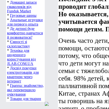
*
Домашні запаси
проводит глобал
смаколиків від
Funduk Market
Но оказывается,
*
Грузовые шины
*
Анальные игрушки
учитывается фа
для первого опыта
помощи детям. 
*
Де дитині буде
комфортно навчатися
й розвиватися?
Очень часто дети
*
Ємності зі
склопластику
помощи, остаются
*
Техніка для
потому, что обще
щоденного
користування від
что дети могут н
JLAB.COM.UA
*
Досвід покупки
семьи с тяжелобо
електротоварів для
квартири через
себя. 98% детей,
інтернет
паллиативной пом
*
Граппа: знайомство,
яке перевершило
Китае, странах А
очікування
*
Товари для тварин
ты говоришь на я
заявить о пробле