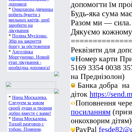
допомогти їм про
допомозі
*
Онкохвора дівчинка
Будь-яка сума ма
робить букети з
мильних квітів, щоб
Разом ми — сила.
заробити на
Дякуємо кожному 
лікування
*
Поліна Мусієнко.
=============
Збір на закриття
боргу за обстеження
Реквізити для доп
*
Ангелінка
Моргуненко. Новий
Номер карти При
етап лікування -
5169 3354 0038 35
необхідна допомога!
на Преднізолон)
Банка добра на 
діток
https://send.
*
Нина Москалева.
Поповнення чер
Следуем за зовом
своей души и творим
посиланням
(приз
добро вместе с вами!
*
Нина Москалева.
онкохворим дітям)
Тихий разговор с
PayPal
fesde82@
тобою. Помним,