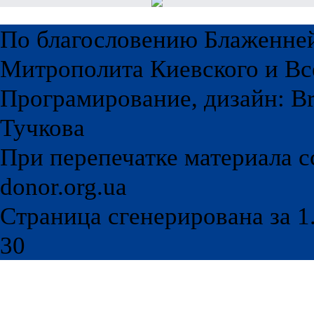
По благословению Блаженне
Митрополита Киевского и Вс
Програмирование, дизайн: Br
Тучкова
При перепечатке материала с
donor.org.ua
Страница сгенерирована за 1.
30