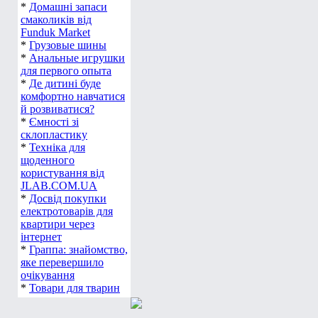
*
Домашні запаси
смаколиків від
Funduk Market
*
Грузовые шины
*
Анальные игрушки
для первого опыта
*
Де дитині буде
комфортно навчатися
й розвиватися?
*
Ємності зі
склопластику
*
Техніка для
щоденного
користування від
JLAB.COM.UA
*
Досвід покупки
електротоварів для
квартири через
інтернет
*
Граппа: знайомство,
яке перевершило
очікування
*
Товари для тварин