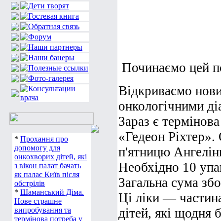
Починаємо цей по
Відкриваємо новий
онкологічними ді
Зараз є термінова
«Гедеон Ріхтер». 
*
Прохання про
допомогу для
п'ятницю Ангелін
онкохворих дітей, які
Необхідно 10 упа
з вікон палат бачать
як палає Київ після
Загальна сума збо
обстрілів
*
Шаманський Діма.
Ці ліки — частина
Нове страшне
випробування та
дітей, які щодня
термінова потреба у