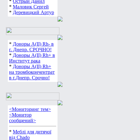
*
Острый Данил
*
Маловик Сергей
*
Деревицкий Артур
*
Доноры А(ІІ) Rh- в
г. Днепр. СРОЧНО!
*
Доноры А(ІІ) Rh+ в
Институт рака
*
Доноры А(ІІ) Rh+
на тромбокончентрат
в г.Днепр. Срочно!
<Мониторинг тем>
<Монитор
сообщений>
*
Меблі для дитячої
від Chado