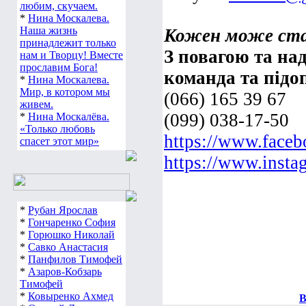
любим, скучаем.
*
Нина Москалева.
Наша жизнь
Кожен може ста
принадлежит только
З повагою та над
нам и Творцу! Вместе
прославим Бога!
команда та підо
*
Нина Москалева.
Мир, в котором мы
(066) 165 39 67
живем.
(099) 038-17-50
*
Нина Москалёва.
«Только любовь
https://www.face
спасет этот мир»
https://www.insta
*
Рубан Ярослав
*
Гончаренко София
*
Горюшко Николай
*
Савко Анастасия
*
Панфилов Тимофей
*
Азаров-Кобзарь
Тимофей
*
Ковыренко Ахмед
В