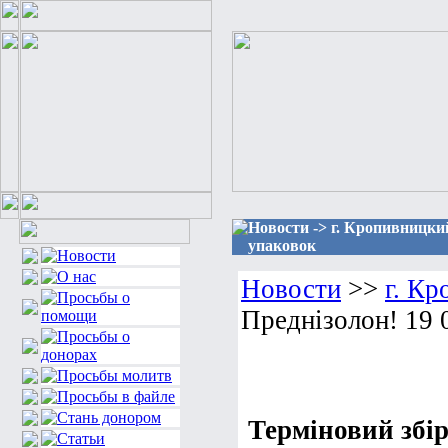
Новости -> г. Кропивницкий
упаковок
Новости
>>
г. К
Преднізолон! 19 
Терміновий збір