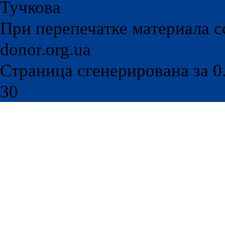
Тучкова
При перепечатке материала с
donor.org.ua
Страница сгенерирована за 0.
30