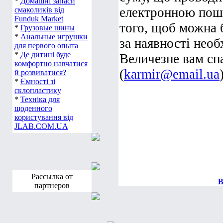
*
Домашні запаси
електронною пошт
смаколиків від
Funduk Market
того, щоб можна б
*
Грузовые шины
*
Анальные игрушки
за наявності необ
для первого опыта
*
Де дитині буде
Величезне вам сп
комфортно навчатися
(
karmir@email.ua
й розвиватися?
*
Ємності зі
склопластику
*
Техніка для
щоденного
користування від
JLAB.COM.UA
Рассылка от
В
партнеров