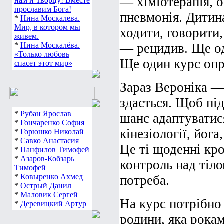
— хіміотерапія, о
нам и Творцу! Вместе
прославим Бога!
пневмонія. Дитина
*
Нина Москалева.
Мир, в котором мы
ходити, говорити,
живем.
*
Нина Москалёва.
— рецидив. Ще од
«Только любовь
Ще один курс опро
спасет этот мир»
Зараз Вероніка — 
здається. Щоб під
*
Рубан Ярослав
шанс адаптуватися
*
Гончаренко София
кінезіології, йога
*
Горюшко Николай
*
Савко Анастасия
Це ті щоденні кро
*
Панфилов Тимофей
*
Азаров-Кобзарь
контроль над тіл
Тимофей
*
Ковыренко Ахмед
потреба.
*
Острый Данил
*
Маловик Сергей
На курс потрібно 
*
Деревицкий Артур
родини, яка рокам