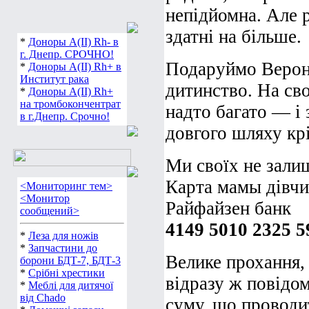
непідйомна. Але 
здатні на більше.
*
Доноры А(ІІ) Rh- в
г. Днепр. СРОЧНО!
Подаруймо Вероні
*
Доноры А(ІІ) Rh+ в
Институт рака
дитинство. На св
*
Доноры А(ІІ) Rh+
на тромбокончентрат
надто багато — і 
в г.Днепр. Срочно!
довгого шляху крі
Ми своїх не зали
Карта мамы дівч
<Мониторинг тем>
<Монитор
Райфайзен банк
сообщений>
4149 5010 2325 5
*
Леза для ножів
*
Запчастини до
Велике прохання,
борони БДТ-7, БДТ-3
*
Срібні хрестики
відразу ж повідом
*
Меблі для дитячої
від Chado
суму, що проводи