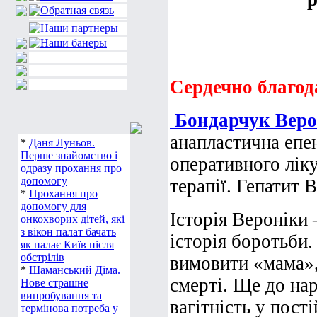
Сердечно благод
Бондарчук Веро
анапластична епе
*
Даня Луньов.
Перше знайомство і
оперативного ліку
одразу прохання про
допомогу
терапії. Гепатит В
*
Прохання про
допомогу для
Історія Вероніки 
онкохворих дітей, які
з вікон палат бачать
історія боротьби.
як палає Київ після
обстрілів
вимовити «мама»,
*
Шаманський Діма.
смерті. Ще до на
Нове страшне
випробування та
вагітність у пост
термінова потреба у