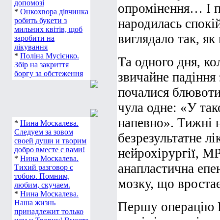
допомозі
опромінення… І п
*
Онкохвора дівчинка
робить букети з
народилась спокі
мильних квітів, щоб
виглядало так, як
заробити на
лікування
*
Поліна Мусієнко.
Та одного дня, ко
Збір на закриття
боргу за обстеження
звичайне падіння 
почалися блювоти,
чула одне: «У так
напевно». Тижні 
*
Нина Москалева.
Следуем за зовом
безрезультатне лі
своей души и творим
добро вместе с вами!
нейрохірургії, МР
*
Нина Москалева.
анапластична епе
Тихий разговор с
тобою. Помним,
мозку, що вростає
любим, скучаем.
*
Нина Москалева.
Наша жизнь
Першу операцію В
принадлежит только