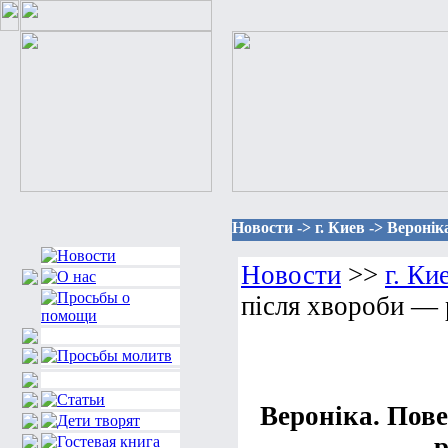
Новости -> г. Киев -> Верон
Новости
>>
г. Ки
після хвороби —
Вероніка. Пов
р