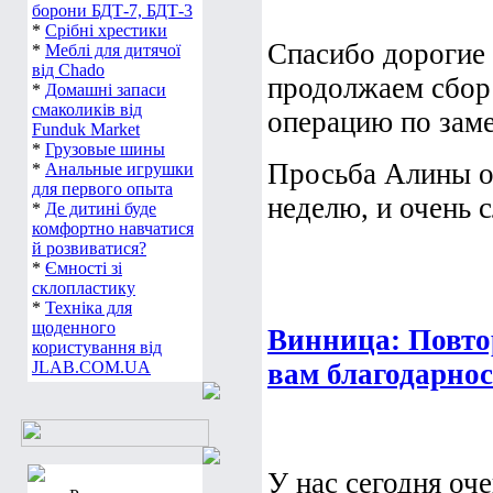
борони БДТ-7, БДТ-3
*
Срібні хрестики
Спасибо дорогие
*
Меблі для дитячої
від Chado
продолжаем сбор
*
Домашні запаси
смаколиків від
операцию по заме
Funduk Market
*
Грузовые шины
Просьба Алины об
*
Анальные игрушки
для первого опыта
неделю, и очень с
*
Де дитині буде
комфортно навчатися
й розвиватися?
*
Ємності зі
склопластику
*
Техніка для
щоденного
Винница: Повто
користування від
JLAB.COM.UA
вам благодарнос
У нас сегодня оч