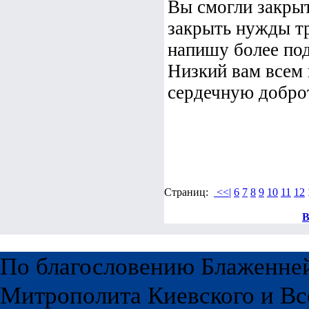
Вы смогли закрыт
закрыть нужды тр
напишу более по
Низкий вам всем 
сердечную доброту
Страниц:
<<|
6
7
8
9
10
11
12
В
По благословению Блаженне
Митрополита Киевского и Вс