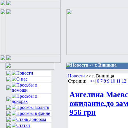
Новости -> г. Винница
Новости
>> г. Винница
Страниц:
<<|
6
7
8
9
10
11
12
Ангелина Маев
ожидание,до зам
956 грн