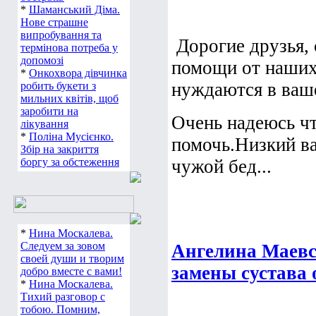
*
Шаманський Діма.
Нове страшне
випробування та
Дорогие друзья, 
термінова потреба у
допомозі
помощи от наших 
*
Онкохвора дівчинка
нуждаются в ваш
робить букети з
мильних квітів, щоб
заробити на
Очень надеюсь чт
лікування
*
Поліна Мусієнко.
помочь.Низкий ва
Збір на закриття
боргу за обстеження
чужой бед...
*
Нина Москалева.
Следуем за зовом
Ангелина Маевс
своей души и творим
замены сустава о
добро вместе с вами!
*
Нина Москалева.
Тихий разговор с
тобою. Помним,