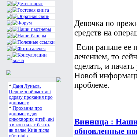
Девочка по прежн
средств на опера
Если раньше ее п
лечением, то сейч
сделать, и начать
Новой информации
проблеме.
*
Даня Луньов.
Перше знайомство і
одразу прохання про
допомогу
*
Прохання про
допомогу для
онкохворих дітей, які
Винница : Наши
з вікон палат бачать
обновленные но
як палає Київ після
обстрілів