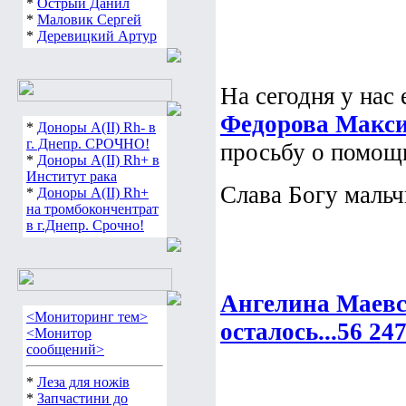
*
Острый Данил
*
Маловик Сергей
*
Деревицкий Артур
На сегодня у нас
Федорова Макс
*
Доноры А(ІІ) Rh- в
г. Днепр. СРОЧНО!
просьбу о помощ
*
Доноры А(ІІ) Rh+ в
Институт рака
Слава Богу мальч
*
Доноры А(ІІ) Rh+
на тромбокончентрат
в г.Днепр. Срочно!
Ангелина Маевс
<Мониторинг тем>
осталось...56 24
<Монитор
сообщений>
*
Леза для ножів
*
Запчастини до