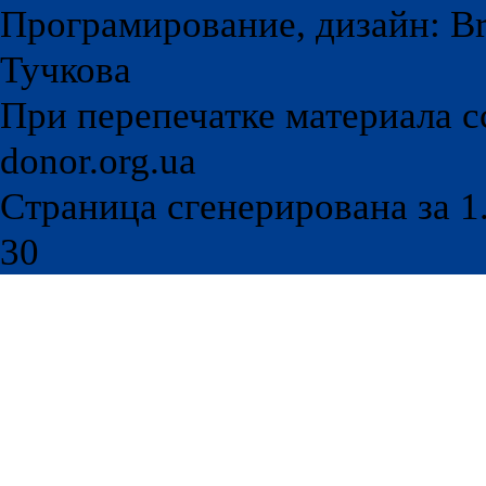
Програмирование, дизайн: Br
Тучкова
При перепечатке материала с
donor.org.ua
Страница сгенерирована за 1.
30