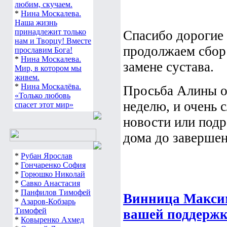
любим, скучаем.
*
Нина Москалева.
Наша жизнь
принадлежит только
Спасибо дорогие
нам и Творцу! Вместе
продолжаем сбор
прославим Бога!
*
Нина Москалева.
замене сустава.
Мир, в котором мы
живем.
*
Нина Москалёва.
Просьба Алины об
«Только любовь
неделю, и очень 
спасет этот мир»
новости или подр
дома до завершен
*
Рубан Ярослав
*
Гончаренко София
*
Горюшко Николай
*
Савко Анастасия
*
Панфилов Тимофей
Винница Максим
*
Азаров-Кобзарь
Тимофей
вашей поддержк
*
Ковыренко Ахмед