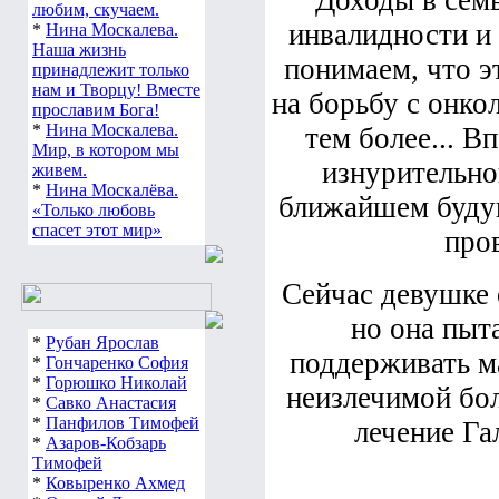
Доходы в семь
любим, скучаем.
инвалидности и
*
Нина Москалева.
Наша жизнь
понимаем, что эт
принадлежит только
нам и Творцу! Вместе
на борьбу с онко
прославим Бога!
*
Нина Москалева.
тем более... В
Мир, в котором мы
изнурительно
живем.
*
Нина Москалёва.
ближайшем будущ
«Только любовь
спасет этот мир»
про
Сейчас девушке 
но она пыт
*
Рубан Ярослав
поддерживать ма
*
Гончаренко София
*
Горюшко Николай
неизлечимой бол
*
Савко Анастасия
*
Панфилов Тимофей
лечение Га
*
Азаров-Кобзарь
Тимофей
*
Ковыренко Ахмед