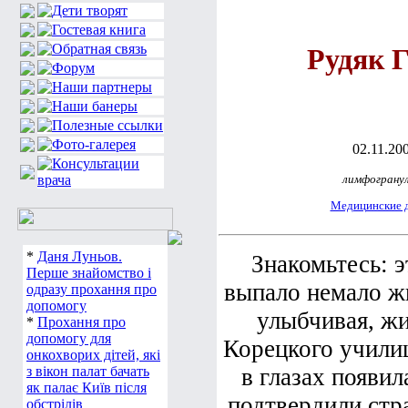
Рудяк 
02.11.200
лимфограну
Медицинские 
*
Даня Луньов.
Знакомьтесь: э
Перше знайомство і
выпало немало ж
одразу прохання про
допомогу
улыбчивая, жи
*
Прохання про
допомогу для
Корецкого училищ
онкохворих дітей, які
з вікон палат бачать
в глазах появил
як палає Київ після
подтвердили стр
обстрілів