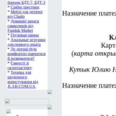
борони БДТ-7, БДТ-3
*
Срібні хрестики
Назначение плате
*
Меблі для дитячої
від Chado
*
Домашні запаси
смаколиків від
Funduk Market
*
Грузовые шины
К
*
Анальные игрушки
Карт
для первого опыта
*
Де дитині буде
(
карта откры
комфортно навчатися
й розвиватися?
*
Ємності зі
склопластику
Кутык Юлию Ни
*
Техніка для
щоденного
користування від
Назначение плате
JLAB.COM.UA