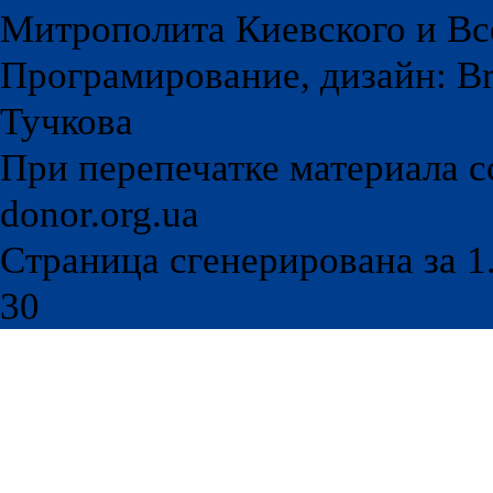
Митрополита Киевского и Вс
Програмирование, дизайн: Br
Тучкова
При перепечатке материала с
donor.org.ua
Страница сгенерирована за 1.
30