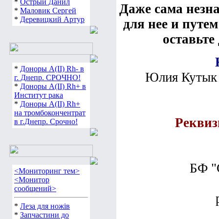
*
Острый Данил
Даже сама незн
*
Маловик Сергей
*
Деревицкий Артур
для нее и путе
оставьте
*
Доноры А(ІІ) Rh- в
Юлия Кутык 
г. Днепр. СРОЧНО!
*
Доноры А(ІІ) Rh+ в
Институт рака
*
Доноры А(ІІ) Rh+
на тромбокончентрат
Реквиз
в г.Днепр. Срочно!
БФ "
<Мониторинг тем>
<Монитор
сообщений>
*
Леза для ножів
*
Запчастини до