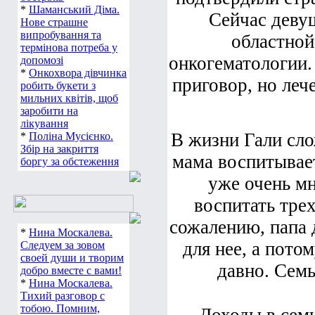
*
Шаманський Діма.
Сейчас девуш
Нове страшне
випробування та
областной
термінова потреба у
онкогематологии. 
допомозі
*
Онкохвора дівчинка
приговор, но леч
робить букети з
мильних квітів, щоб
заробити на
лікування
В жизни Гали сло
*
Поліна Мусієнко.
Збір на закриття
мама воспитывает
боргу за обстеження
уже очень мн
воспитать трех
сожалению, папа
*
Нина Москалева.
для нее, а пото
Следуем за зовом
своей души и творим
давно. Семь
добро вместе с вами!
*
Нина Москалева.
Тихий разговор с
тобою. Помним,