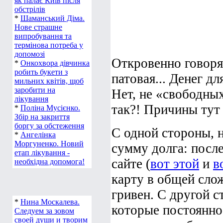
як палає Київ після
обстрілів
*
Шаманський Діма.
Нове страшне
випробування та
термінова потреба у
допомозі
Откровенно говоря,
*
Онкохвора дівчинка
робить букети з
патовая... Денег д
мильних квітів, щоб
заробити на
Нет, не «свободны
лікування
так?! Причины тут
*
Поліна Мусієнко.
Збір на закриття
боргу за обстеження
С одной стороны, н
*
Ангелінка
Моргуненко. Новий
сумму долга: посл
етап лікування -
сайте (
вот этой
и
в
необхідна допомога!
карту в общей сло
гривен. С другой с
*
Нина Москалева.
которые постоянно
Следуем за зовом
своей души и творим