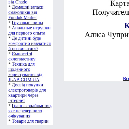
Карт
від Chado
*
Домашні запаси
Получатель
смаколиків від
Funduk Market
*
Грузовые шины
К
*
Анальные игрушки
Алиса Чупри
для первого опыта
*
Де дитині буде
комфортно навчатися
й розвиватися?
*
Ємності зі
склопластику
*
Техніка для
щоденного
користування від
Вс
JLAB.COM.UA
*
Досвід покупки
електротоварів для
квартири через
інтернет
*
Граппа: знайомство,
яке перевершило
очікування
*
Товари для тварин