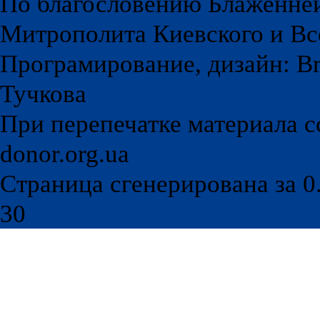
По благословению Блаженне
Митрополита Киевского и Вс
Програмирование, дизайн: Br
Тучкова
При перепечатке материала с
donor.org.ua
Страница сгенерирована за 0.
30