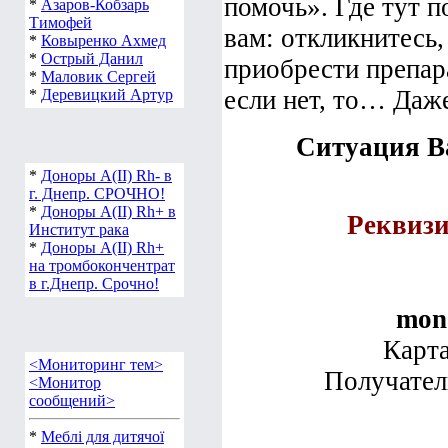
помочь». Где тут п
*
Азаров-Кобзарь
Тимофей
вам: откликнитесь
*
Ковыренко Ахмед
*
Острый Данил
приобрести препара
*
Маловик Сергей
если нет, то… Даже
*
Деревицкий Артур
Ситуация В
*
Доноры А(ІІ) Rh- в
г. Днепр. СРОЧНО!
*
Доноры А(ІІ) Rh+ в
Реквизи
Институт рака
*
Доноры А(ІІ) Rh+
на тромбокончентрат
в г.Днепр. Срочно!
mon
Карт
<Мониторинг тем>
Получател
<Монитор
сообщений>
*
Меблі для дитячої