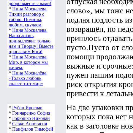
отпуская необходи
добро вместе с вами!
*
Нина Москалева.
слово», мы тоже не
Тихий разговор с
подлая подлость из
тобою. Помним,
любим, скучаем.
возвращён, но нед
*
Нина Москалева.
Наша жизнь
пришлось отдавать 
принадлежит только
пусто.Пусто от сло
нам и Творцу! Вместе
прославим Бога!
помощи продолжают
*
Нина Москалева.
Мир, в котором мы
выжные и срочные:
живем.
*
Нина Москалёва.
нужен нашим подоп
«Только любовь
риск открытия кро
спасет этот мир»
привести к леталь
На две упаковки пр
*
Рубан Ярослав
*
Гончаренко София
которых пока нет н
*
Горюшко Николай
*
Савко Анастасия
как в заголовке но
*
Панфилов Тимофей