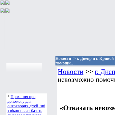
Новости -> г. Днепр и г. Криво
помощи…
Новости
>>
г. Дне
невозможно помоч
*
Прохання про
допомогу для
онкохворих дітей, які
«Отказать невоз
з вікон палат бачать