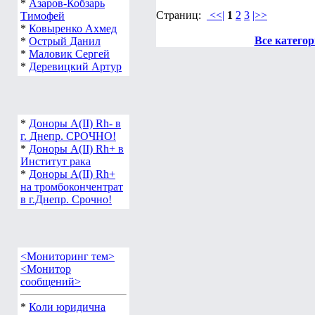
*
Азаров-Кобзарь
Страниц:
<<|
1
2
3
|>>
Тимофей
*
Ковыренко Ахмед
Все катего
*
Острый Данил
*
Маловик Сергей
*
Деревицкий Артур
*
Доноры А(ІІ) Rh- в
г. Днепр. СРОЧНО!
*
Доноры А(ІІ) Rh+ в
Институт рака
*
Доноры А(ІІ) Rh+
на тромбокончентрат
в г.Днепр. Срочно!
<Мониторинг тем>
<Монитор
сообщений>
*
Коли юридична