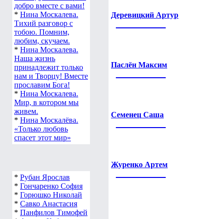
добро вместе с вами!
*
Нина Москалева.
Деревицкий Артур
Тихий разговор с
тобою. Помним,
любим, скучаем.
*
Нина Москалева.
Наша жизнь
Паслён Максим
принадлежит только
нам и Творцу! Вместе
прославим Бога!
*
Нина Москалева.
Мир, в котором мы
живем.
Семенец Саша
*
Нина Москалёва.
«Только любовь
спасет этот мир»
Журенко Артем
*
Рубан Ярослав
*
Гончаренко София
*
Горюшко Николай
*
Савко Анастасия
*
Панфилов Тимофей