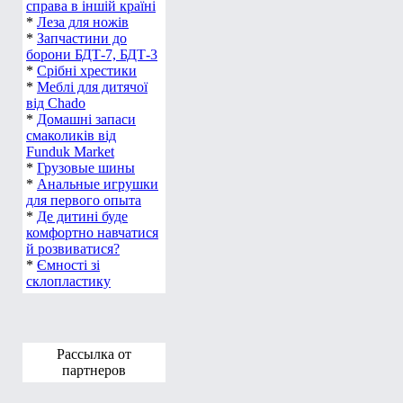
справа в іншій країні
*
Леза для ножів
*
Запчастини до
борони БДТ-7, БДТ-3
*
Срібні хрестики
*
Меблі для дитячої
від Chado
*
Домашні запаси
смаколиків від
Funduk Market
*
Грузовые шины
*
Анальные игрушки
для первого опыта
*
Де дитині буде
комфортно навчатися
й розвиватися?
*
Ємності зі
склопластику
Рассылка от
партнеров