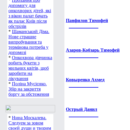
*
Прохання про
допомогу для
онкохворих дітей, які
з вікон палат бачать
Панфилов Тимофей
як палає Київ після
обстрілів
*
Шаманський Діма.
Нове страшне
випробування та
термінова потреба у
Азаров-Кобзарь Тимофей
допомозі
*
Онкохвора дівчинка
робить букети з
мильних квітів, щоб
заробити на
лікування
Ковыренко Ахмед
*
Поліна Мусієнко.
Збір на закриття
боргу за обстеження
Острый Данил
*
Нина Москалева.
Следуем за зовом
своей души и творим