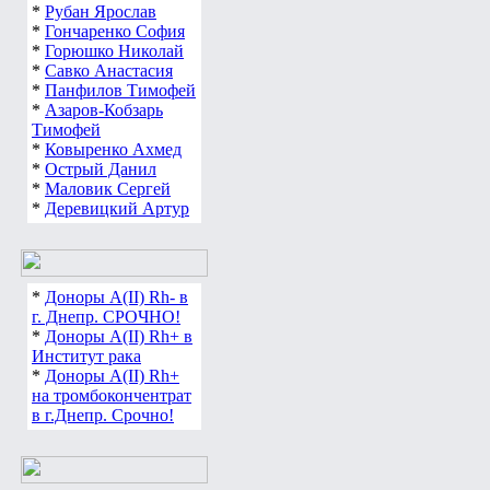
*
Рубан Ярослав
*
Гончаренко София
*
Горюшко Николай
*
Савко Анастасия
*
Панфилов Тимофей
*
Азаров-Кобзарь
Тимофей
*
Ковыренко Ахмед
*
Острый Данил
*
Маловик Сергей
*
Деревицкий Артур
*
Доноры А(ІІ) Rh- в
г. Днепр. СРОЧНО!
*
Доноры А(ІІ) Rh+ в
Институт рака
*
Доноры А(ІІ) Rh+
на тромбокончентрат
в г.Днепр. Срочно!