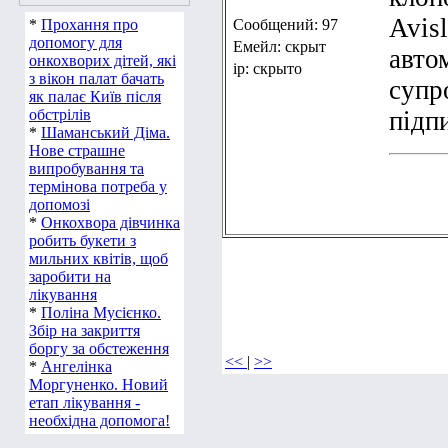
Avis
*
Прохання про
Сообщений: 97
допомогу для
Емейл: скрыт
авто
онкохворих дітей, які
ip: скрыто
з вікон палат бачать
супр
як палає Київ після
обстрілів
підп
*
Шаманський Діма.
Нове страшне
випробування та
термінова потреба у
допомозі
*
Онкохвора дівчинка
робить букети з
мильних квітів, щоб
заробити на
лікування
*
Поліна Мусієнко.
Збір на закриття
боргу за обстеження
<<
|
>>
*
Ангелінка
Моргуненко. Новий
етап лікування -
необхідна допомога!