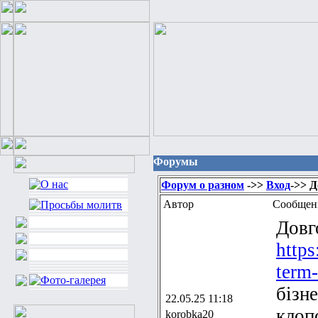
Форумы
Форум о разном
->>
Вход
->> Д
Автор
Сообщен
Довг
https
term-
бізн
22.05.25 11:18
клоп
korobka20