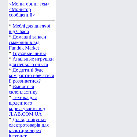
<Мониторинг тем>
<Монитор
сообщений>
*
Меблі для дитячої
від Chado
*
Домашні запаси
смаколиків від
Funduk Market
*
Грузовые шины
*
Анальные игрушки
для первого опыта
*
Де дитині буде
комфортно навчатися
й розвиватися?
*
Ємності зі
склопластику
*
Техніка для
щоденного
користування від
JLAB.COM.UA
*
Досвід покупки
електротоварів для
квартири через
інтернет