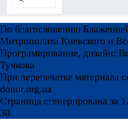
По благословению Блаженне
Митрополита Киевского и Вс
Програмирование, дизайн: Br
Тучкова
При перепечатке материала с
donor.org.ua
Страница сгенерирована за 1.
30