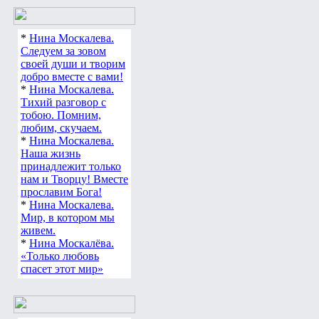
*
Нина Москалева.
Следуем за зовом
своей души и творим
добро вместе с вами!
*
Нина Москалева.
Тихий разговор с
тобою. Помним,
любим, скучаем.
*
Нина Москалева.
Наша жизнь
принадлежит только
нам и Творцу! Вместе
прославим Бога!
*
Нина Москалева.
Мир, в котором мы
живем.
*
Нина Москалёва.
«Только любовь
спасет этот мир»