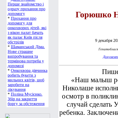
Перше знайомство і
одразу прохання про
Горюшко 
допомогу
*
Прохання про
допомогу для
онкохворих дітей, які
з вікон палат бачать
як палає Київ після
9 декабря 202
обстрілів
*
Шаманський Діма.
Гепатоблас
Нове страшне
випробування та
Докумен
термінова потреба у
допомозі
Пише
*
Онкохвора дівчинка
робить букети з
«Наш малыш ро
мильних квітів, щоб
заробити на
Николаше исполни
лікування
*
Поліна Мусієнко.
осмотр в поликли
Збір на закриття
случай сделать 
боргу за обстеження
ребенка. Заключен