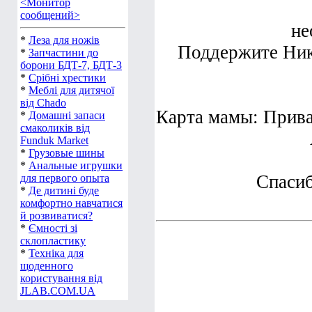
<Монитор
сообщений>
не
*
Леза для ножів
Поддержите Нико
*
Запчастини до
борони БДТ-7, БДТ-3
*
Срібні хрестики
*
Меблі для дитячої
від Chado
Карта мамы: Прив
*
Домашні запаси
смаколиків від
Funduk Market
*
Грузовые шины
*
Анальные игрушки
Спасиб
для первого опыта
*
Де дитині буде
комфортно навчатися
й розвиватися?
*
Ємності зі
склопластику
*
Техніка для
щоденного
користування від
JLAB.COM.UA