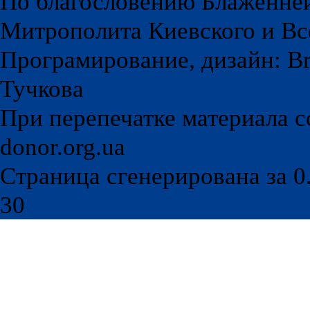
По благословению Блаженне
Митрополита Киевского и Вс
Програмирование, дизайн: Br
Тучкова
При перепечатке материала с
donor.org.ua
Страница сгенерирована за 0.
30