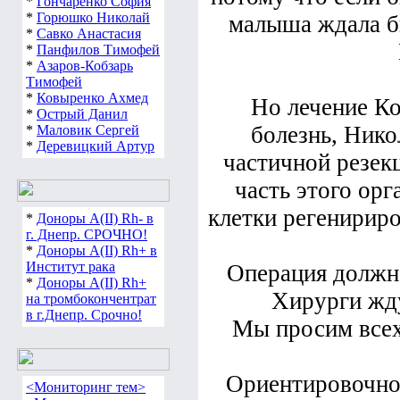
*
Гончаренко София
*
Горюшко Николай
малыша ждала бы
*
Савко Анастасия
*
Панфилов Тимофей
*
Азаров-Кобзарь
Тимофей
*
Ковыренко Ахмед
Но лечение Ко
*
Острый Данил
болезнь, Ник
*
Маловик Сергей
*
Деревицкий Артур
частичной резек
часть этого ор
клетки регенириро
*
Доноры А(ІІ) Rh- в
г. Днепр. СРОЧНО!
*
Доноры А(ІІ) Rh+ в
Институт рака
Операция должна
*
Доноры А(ІІ) Rh+
Хирурги жд
на тромбокончентрат
в г.Днепр. Срочно!
Мы просим всех
Ориентировочно
<Мониторинг тем>