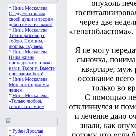
опухоль печ
*
Нина Москалева.
госпитализирова
Следуем за зовом
своей души и творим
через две неде
добро вместе с вами!
«гепатобластома».
*
Нина Москалева.
Тихий разговор с
тобою. Помним,
любим, скучаем.
Я не могу переда
*
Нина Москалева.
Наша жизнь
сыночка, понима
принадлежит только
квартире, муж 
нам и Творцу! Вместе
прославим Бога!
осознание всег
*
Нина Москалева.
Мир, в котором мы
только во в
живем.
С помощью не
*
Нина Москалёва.
«Только любовь
откликнулся и по
спасет этот мир»
и лечение дало о
знали, как опу
*
Рубан Ярослав
потому что если б