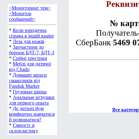
Реквизи
<Мониторинг тем>
<Монитор
сообщений>
№ карто
*
Коли юридична
Получатель
справа в іншій країні
СберБанк
5469 0
*
Леза для ножів
*
Запчастини до
борони БДТ-7, БДТ-3
*
Срібні хрестики
*
Меблі для дитячої
від Chado
*
Домашні запаси
смаколиків від
Funduk Market
*
Грузовые шины
*
Анальные игрушки
для первого опыта
*
Де дитині буде
Все катего
комфортно навчатися
й розвиватися?
*
Ємності зі
склопластику