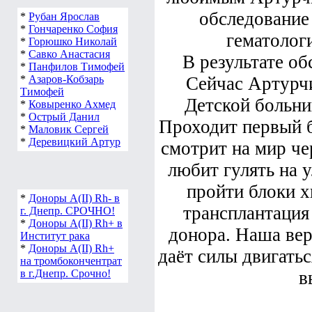
обследование
*
Рубан Ярослав
*
Гончаренко София
гематолог
*
Горюшко Николай
*
Савко Анастасия
В результате об
*
Панфилов Тимофей
*
Азаров-Кобзарь
Сейчас Артурчи
Тимофей
Детской больни
*
Ковыренко Ахмед
*
Острый Данил
Проходит первый 
*
Маловик Сергей
*
Деревицкий Артур
смотрит на мир че
любит гулять на у
пройти блоки х
*
Доноры А(ІІ) Rh- в
трансплантация
г. Днепр. СРОЧНО!
*
Доноры А(ІІ) Rh+ в
донора. Наша вер
Институт рака
*
Доноры А(ІІ) Rh+
даёт силы двигатьс
на тромбокончентрат
в г.Днепр. Срочно!
в