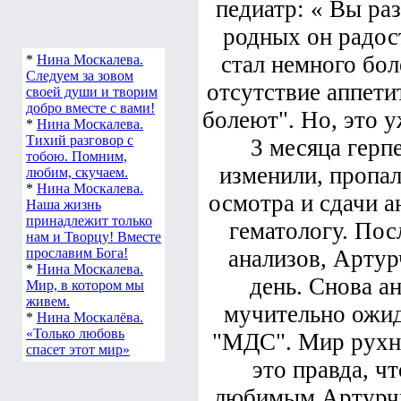
педиатр: « Вы раз
родных он радост
стал немного бол
*
Нина Москалева.
Следуем за зовом
отсутствие аппетит
своей души и творим
добро вместе с вами!
болеют". Но, это у
*
Нина Москалева.
Тихий разговор с
3 месяца герп
тобою. Помним,
изменили, пропал
любим, скучаем.
*
Нина Москалева.
осмотра и сдачи а
Наша жизнь
принадлежит только
гематологу. Пос
нам и Творцу! Вместе
прославим Бога!
анализов, Артур
*
Нина Москалева.
день. Снова а
Мир, в котором мы
живем.
мучительно ожид
*
Нина Москалёва.
«Только любовь
"МДС". Мир рухну
спасет этот мир»
это правда, ч
любимым Артурчи