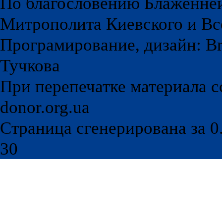
По благословению Блаженне
Митрополита Киевского и Вс
Програмирование, дизайн: Br
Тучкова
При перепечатке материала с
donor.org.ua
Страница сгенерирована за 0.
30