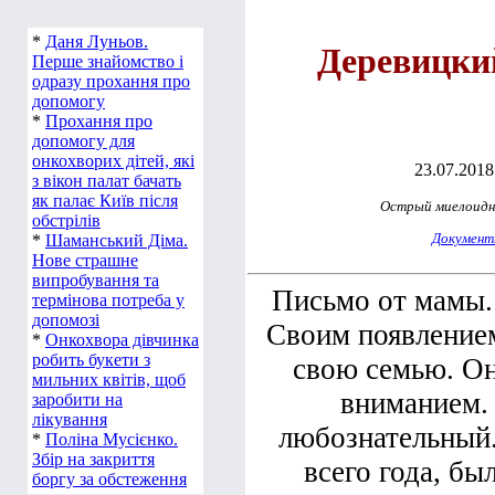
*
Даня Луньов.
Деревицки
Перше знайомство і
одразу прохання про
допомогу
*
Прохання про
допомогу для
онкохворих дітей, які
23.07.2018 
з вікон палат бачать
як палає Київ після
Острый миелоидн
обстрілів
Докумен
*
Шаманський Діма.
Нове страшне
випробування та
Письмо от мамы.
термінова потреба у
допомозі
Своим появлением 
*
Онкохвора дівчинка
робить букети з
свою семью. Он
мильних квітів, щоб
вниманием.
заробити на
лікування
любознательный.
*
Поліна Мусієнко.
Збір на закриття
всего года, бы
боргу за обстеження