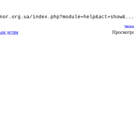
nor.org.ua/index.php?module=help&act=show&..
Читат
ым детям
Просмотро
29.08.11 10:10 
nor.org.ua/index.php?module=help&act=show&c=
Читат
Просмотро
21.10.10 12:58 