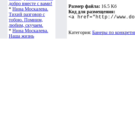
добро вместе с вами!
Размер файла:
16.5 Кб
*
Нина Москалева.
Код для размещения:
Тихий разговор с
<a href="http://www.do
тобою. Помним,
любим, скучаем.
*
Нина Москалева.
Категория:
Банеры по конкретн
Наша жизнь
принадлежит только
нам и Творцу! Вместе
Славик Ворошилов
прославим Бога!
*
Нина Москалева.
Мир, в котором мы
Размер 320x80
живем.
*
Нина Москалёва.
«Только любовь
Размер файла:
17,6 Кб
спасет этот мир»
Код для размещения:
<a href="http://www.do
Категория:
Старые банеры
*
Рубан Ярослав
*
Гончаренко София
*
Горюшко Николай
Анечка Решетняк
*
Савко Анастасия
*
Панфилов Тимофей