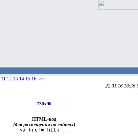
11
12
13
14
15
16
|>>
22.01.16 18:36 
730x90
HTML-код
(для размещения на сайтах)
<a href="http...