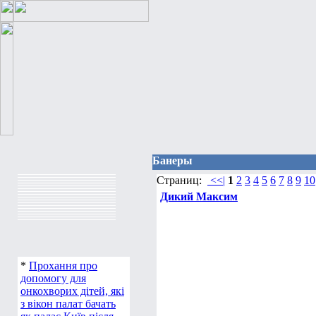
Банеры
Страниц:
<<|
1
2
3
4
5
6
7
8
9
10
Дикий Максим
*
Прохання про
допомогу для
онкохворих дітей, які
з вікон палат бачать