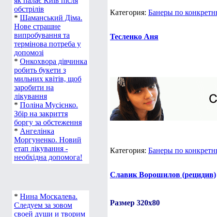
як палає Київ після
обстрілів
Категория:
Банеры по конкретн
*
Шаманський Діма.
Нове страшне
випробування та
Тесленко Аня
термінова потреба у
допомозі
*
Онкохвора дівчинка
робить букети з
мильних квітів, щоб
заробити на
лікування
*
Поліна Мусієнко.
Збір на закриття
боргу за обстеження
*
Ангелінка
Моргуненко. Новий
етап лікування -
Категория:
Банеры по конкретн
необхідна допомога!
Славик Ворошилов (рецидив)
*
Нина Москалева.
Размер 320x80
Следуем за зовом
своей души и творим