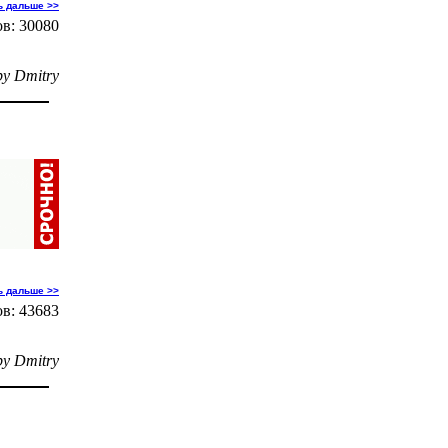
ь дальше >>
в: 30080
by Dmitry
ь дальше >>
в: 43683
by Dmitry