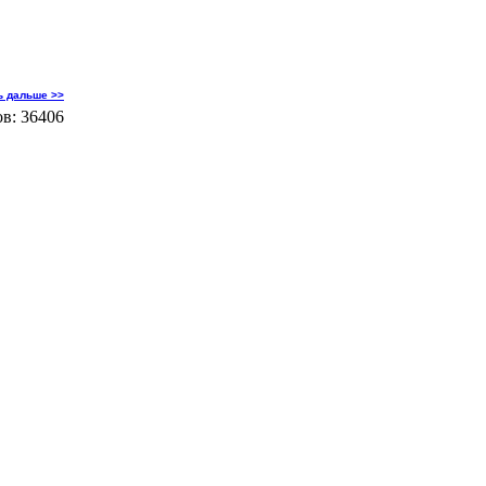
.
ь дальше >>
в: 36406
by Dmitry
1&i...
ь дальше >>
в: 33864
by Dmitry