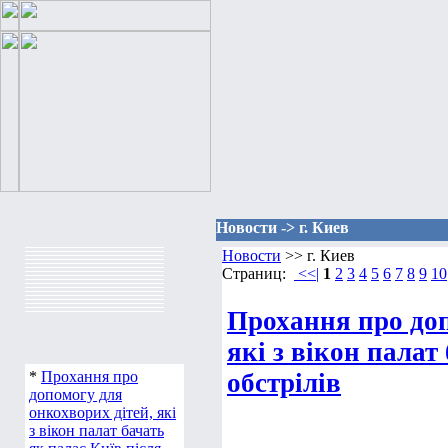
Новости -> г. Киев
Новости
>> г. Киев
Страниц:
<<|
1
2
3
4
5
6
7
8
9
10
Прохання про доп
які з вікон палат
*
Прохання про
обстрілів
допомогу для
онкохворих дітей, які
з вікон палат бачать