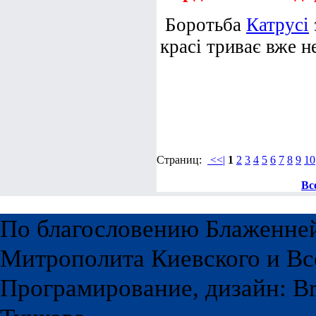
Боротьба
Катрусі
красі триває вже не
Страниц:
<<|
1
2
3
4
5
6
7
8
9
10
Вс
По благословению Блаженне
Митрополита Киевского и Вс
Програмирование, дизайн: Br