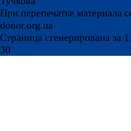
Тучкова
При перепечатке материала с
donor.org.ua
Страница сгенерирована за 1.
30