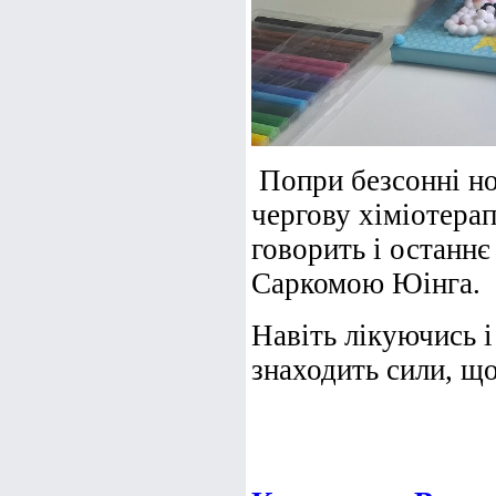
Попри безсонні но
чергову хіміотера
говорить і останнє
Саркомою Юінга.
Навіть лікуючись 
знаходить сили, що