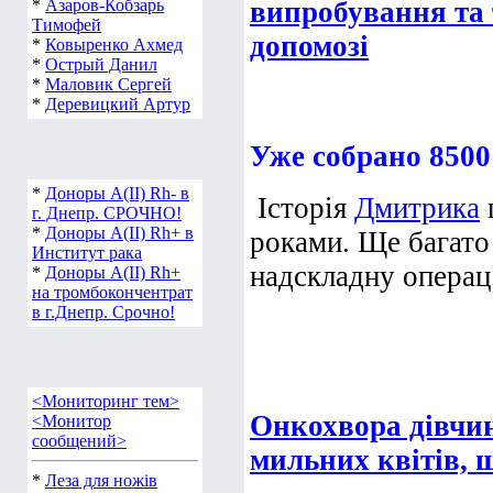
*
Азаров-Кобзарь
випробування та 
Тимофей
допомозі
*
Ковыренко Ахмед
*
Острый Данил
*
Маловик Сергей
*
Деревицкий Артур
Уже собрано 8500
*
Доноры А(ІІ) Rh- в
Історія
Дмитрика
г. Днепр. СРОЧНО!
*
Доноры А(ІІ) Rh+ в
роками. Ще багато
Институт рака
надскладну операц.
*
Доноры А(ІІ) Rh+
на тромбокончентрат
в г.Днепр. Срочно!
<Мониторинг тем>
Онкохвора дівчин
<Монитор
сообщений>
мильних квітів, 
*
Леза для ножів