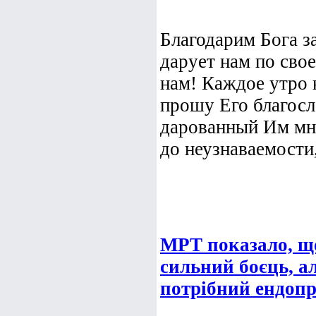
Благодарим Бога з
дарует нам по сво
нам! Каждое утро 
прошу Его благосл
дарованный Им мне
до неузнаваемости,
МРТ показало, щ
сильний боєць, ал
потрібний ендопр