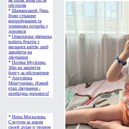
як палає Київ після
обстрілів
*
Шаманський Діма.
Нове страшне
випробування та
термінова потреба у
допомозі
*
Онкохвора дівчинка
робить букети з
мильних квітів, щоб
заробити на
лікування
*
Поліна Мусієнко.
Збір на закриття
боргу за обстеження
*
Ангелінка
Моргуненко. Новий
етап лікування -
необхідна допомога!
*
Нина Москалева.
Следуем за зовом
своей души и творим