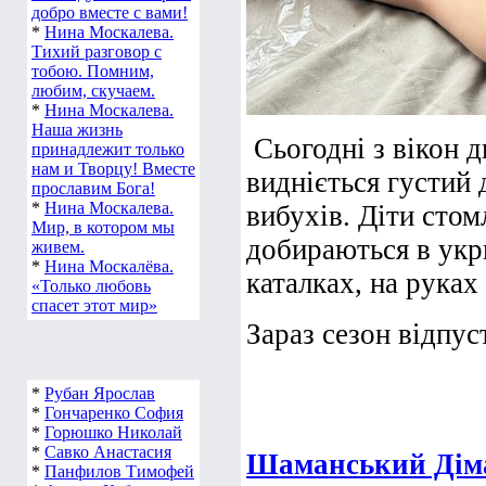
добро вместе с вами!
*
Нина Москалева.
Тихий разговор с
тобою. Помним,
любим, скучаем.
*
Нина Москалева.
Наша жизнь
Сьогодні з вікон д
принадлежит только
нам и Творцу! Вместе
видніється густий
прославим Бога!
*
Нина Москалева.
вибухів. Діти стом
Мир, в котором мы
добираються в укри
живем.
*
Нина Москалёва.
каталках, на руках
«Только любовь
спасет этот мир»
Зараз сезон відпуст
*
Рубан Ярослав
*
Гончаренко София
*
Горюшко Николай
*
Савко Анастасия
Шаманський Діма
*
Панфилов Тимофей