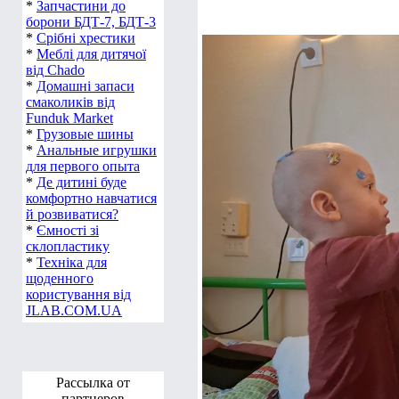
*
Запчастини до
борони БДТ-7, БДТ-3
*
Срібні хрестики
*
Меблі для дитячої
від Chado
*
Домашні запаси
смаколиків від
Funduk Market
*
Грузовые шины
*
Анальные игрушки
для первого опыта
*
Де дитині буде
комфортно навчатися
й розвиватися?
*
Ємності зі
склопластику
*
Техніка для
щоденного
користування від
JLAB.COM.UA
Рассылка от
партнеров