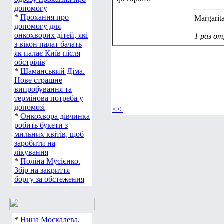
допомогу
*
Прохання про
Margarit
допомогу для
онкохворих дітей, які
1 раз от
з вікон палат бачать
як палає Київ після
обстрілів
*
Шаманський Діма.
Нове страшне
випробування та
термінова потреба у
допомозі
<<
|
*
Онкохвора дівчинка
робить букети з
мильних квітів, щоб
заробити на
лікування
*
Поліна Мусієнко.
Збір на закриття
боргу за обстеження
*
Нина Москалева.