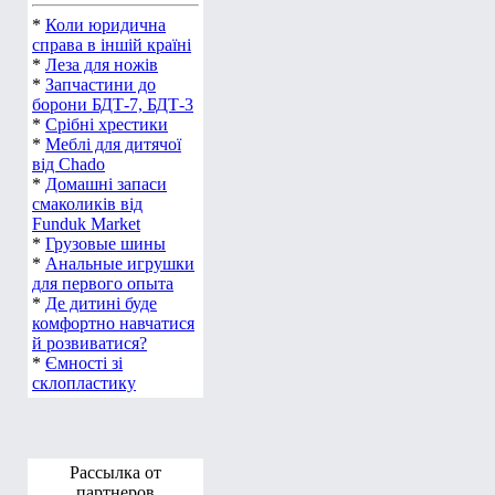
*
Коли юридична
справа в іншій країні
*
Леза для ножів
*
Запчастини до
борони БДТ-7, БДТ-3
*
Срібні хрестики
*
Меблі для дитячої
від Chado
*
Домашні запаси
смаколиків від
Funduk Market
*
Грузовые шины
*
Анальные игрушки
для первого опыта
*
Де дитині буде
комфортно навчатися
й розвиватися?
*
Ємності зі
склопластику
Рассылка от
партнеров