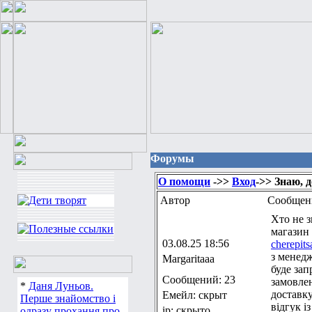
Форумы
О помощи
->>
Вход
->> Знаю, 
Автор
Сообщен
Хто не з
магазин 
03.08.25 18:56
cherepits
з менедж
Margaritaaa
буде зап
Сообщений: 23
замовлен
*
Даня Луньов.
доставку
Емейл: скрыт
Перше знайомство і
відгук і
ip: скрыто
одразу прохання про