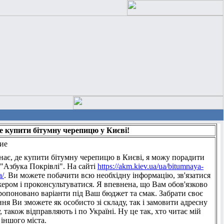
де купити бітумну черепицю у Києві!
ие
нає, де купити бітумну черепицю в Києві, я можу порадити
"Азбука Покрівлі". На сайті
https://akm.kiev.ua/ua/bitumnaya-
a/
. Ви можете побачити всю необхідну інформацію, зв'язатися
ером і проконсультуватися. Я впевнена, що Вам обов'язково
ропоновано варіанти під Ваш бюджет та смак. Забрати своє
ня Ви зможете як особисто зі складу, так і замовити адресну
, також відправляють і по Україні. Ну це так, хто читає мій
з іншого міста.