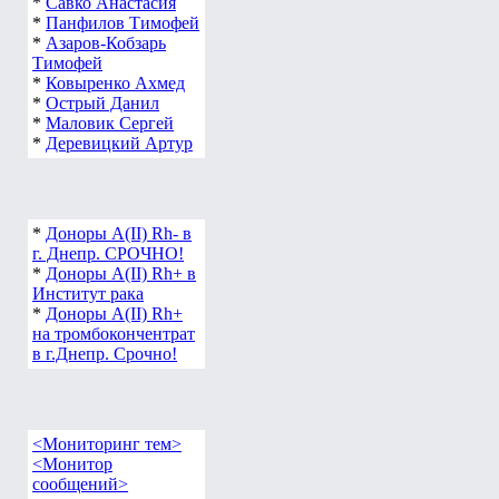
*
Савко Анастасия
*
Панфилов Тимофей
*
Азаров-Кобзарь
Тимофей
*
Ковыренко Ахмед
*
Острый Данил
*
Маловик Сергей
*
Деревицкий Артур
*
Доноры А(ІІ) Rh- в
г. Днепр. СРОЧНО!
*
Доноры А(ІІ) Rh+ в
Институт рака
*
Доноры А(ІІ) Rh+
на тромбокончентрат
в г.Днепр. Срочно!
<Мониторинг тем>
<Монитор
сообщений>