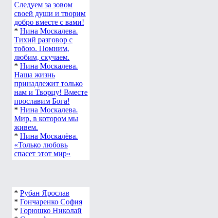
Следуем за зовом
своей души и творим
добро вместе с вами!
*
Нина Москалева.
Тихий разговор с
тобою. Помним,
любим, скучаем.
*
Нина Москалева.
Наша жизнь
принадлежит только
нам и Творцу! Вместе
прославим Бога!
*
Нина Москалева.
Мир, в котором мы
живем.
*
Нина Москалёва.
«Только любовь
спасет этот мир»
*
Рубан Ярослав
*
Гончаренко София
*
Горюшко Николай