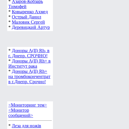
*
Азаров-Кобзарь
Тимофей
*
Ковыренко Ахмед
*
Острый Данил
*
Маловик Сергей
*
Деревицкий Артур
*
Доноры А(ІІ) Rh- в
г. Днепр. СРОЧНО!
*
Доноры А(ІІ) Rh+ в
Институт рака
*
Доноры А(ІІ) Rh+
на тромбокончентрат
в г.Днепр. Срочно!
<Мониторинг тем>
<Монитор
сообщений>
*
Леза для ножів