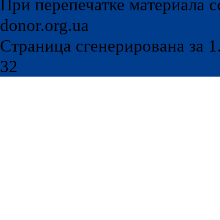
При перепечатке материала с
donor.org.ua
Страница сгенерирована за 1.
32