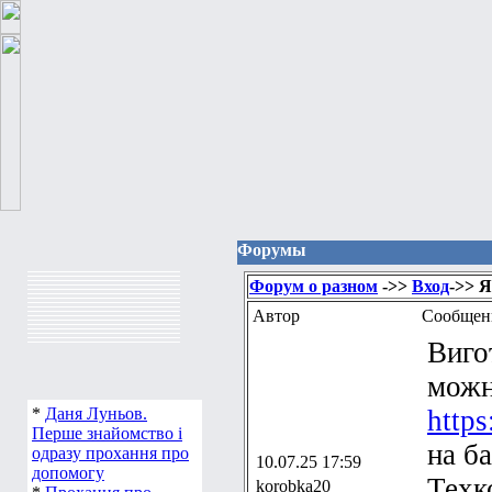
Форумы
Форум о разном
->>
Вход
->> Я
Автор
Сообщен
Виго
можн
*
Даня Луньов.
https
Перше знайомство і
на б
одразу прохання про
10.07.25 17:59
допомогу
Техк
korobka20