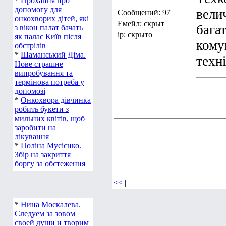
*
Прохання про
допомогу для
вели
Сообщений: 97
онкохворих дітей, які
Емейл: скрыт
бага
з вікон палат бачать
ip: скрыто
як палає Київ після
кому
обстрілів
*
Шаманський Діма.
техні
Нове страшне
випробування та
термінова потреба у
допомозі
*
Онкохвора дівчинка
робить букети з
мильних квітів, щоб
заробити на
лікування
*
Поліна Мусієнко.
Збір на закриття
боргу за обстеження
<<
|
*
Нина Москалева.
Следуем за зовом
своей души и творим