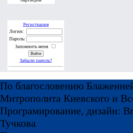
Регистрация
Логин:
Пароль:
Запомнить меня
Забыли пароль?
По благословению Блаженне
Митрополита Киевского и Вс
Програмирование, дизайн: Br
Тучкова