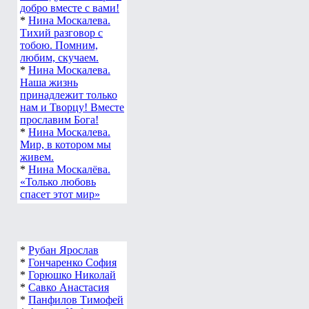
добро вместе с вами!
*
Нина Москалева.
Тихий разговор с
тобою. Помним,
любим, скучаем.
*
Нина Москалева.
Наша жизнь
принадлежит только
нам и Творцу! Вместе
прославим Бога!
*
Нина Москалева.
Мир, в котором мы
живем.
*
Нина Москалёва.
«Только любовь
спасет этот мир»
*
Рубан Ярослав
*
Гончаренко София
*
Горюшко Николай
*
Савко Анастасия
*
Панфилов Тимофей