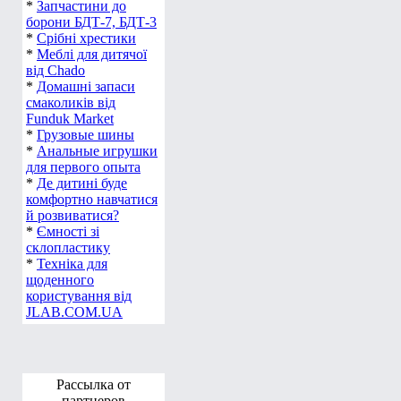
*
Запчастини до
борони БДТ-7, БДТ-3
*
Срібні хрестики
*
Меблі для дитячої
від Chado
*
Домашні запаси
смаколиків від
Funduk Market
*
Грузовые шины
*
Анальные игрушки
для первого опыта
*
Де дитині буде
комфортно навчатися
й розвиватися?
*
Ємності зі
склопластику
*
Техніка для
щоденного
користування від
JLAB.COM.UA
Рассылка от
партнеров